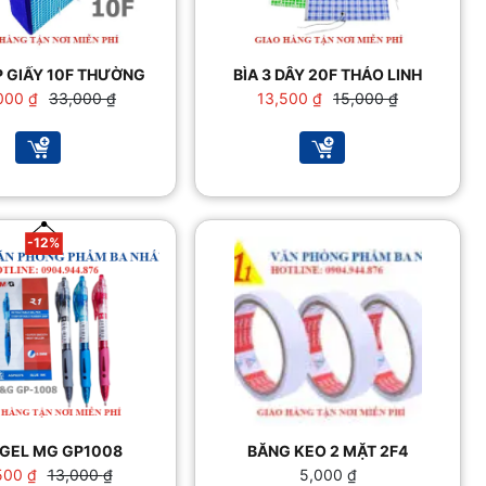
P GIẤY 10F THƯỜNG
BÌA 3 DÂY 20F THẢO LINH
Giá
Giá
Giá
Giá
000
₫
33,000
₫
13,500
₫
15,000
₫
gốc
hiện
gốc
hiện
là:
tại
là:
tại
33,000 ₫.
là:
15,000 ₫.
là:
30,000 ₫.
13,500 ₫.
-12%
 GEL MG GP1008
BĂNG KEO 2 MẶT 2F4
Giá
Giá
,500
₫
13,000
₫
5,000
₫