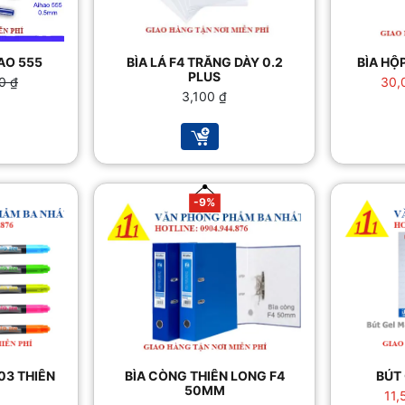
AO 555
BÌA LÁ F4 TRẮNG DÀY 0.2
BÌA HỘ
PLUS
00
₫
30,
3,100
₫
 ₫.
 ₫.
-9%
03 THIÊN
BÌA CÒNG THIÊN LONG F4
BÚT
50MM
11