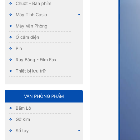
Chuột - Bàn phím
Máy Tính Casio
Máy Văn Phòng
Ổ cắm điện
Pin
Ruy Băng - Film Fax
Thiết bị lưu trữ
VĂN PHÒNG PHẨM
Bấm Lỗ
Gỡ Kim
Sổ tay