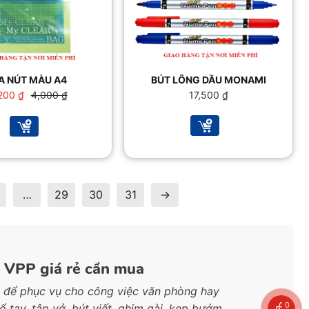
A NÚT MÀU A4
BÚT LÔNG DẦU MONAMI
Giá
Giá
200
₫
4,000
₫
17,500
₫
gốc
hiện
là:
tại
4,000 ₫.
là:
3,200 ₫.
…
29
30
31
→
h VPP giá rẻ cần mua
 để phục vụ cho công việc văn phòng hay
0
ổ tay, tập vở, bút viết, ghim gài, kẹp bướm,