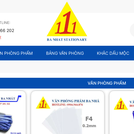
LINE:
66 202
y
N PHÒNG PHẨM
BẢNG VĂN PHÒNG
KHẮC DẤU MỘC
VĂN PHÒNG PHẨM