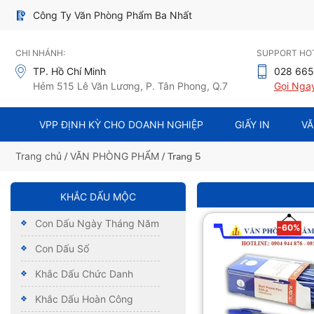
Công Ty Văn Phòng Phẩm Ba Nhất
CHI NHÁNH:
SUPPORT HOT
TP. Hồ Chí Minh
028 665
Hẻm 515 Lê Văn Lương, P. Tân Phong, Q.7
Gọi Nga
VPP ĐỊNH KỲ CHO DOANH NGHIỆP
GIẤY IN
VĂ
Trang chủ
/
VĂN PHÒNG PHẨM
/ Trang 5
KHẮC DẤU MỘC
Con Dấu Ngày Tháng Năm
-60%
Con Dấu Số
Khắc Dấu Chức Danh
Khắc Dấu Hoàn Công