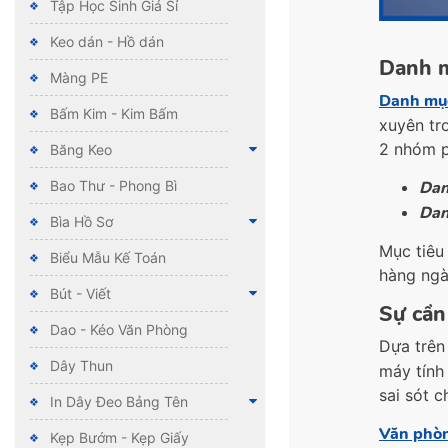
Tập Học Sinh Giá Sỉ
Keo dán - Hồ dán
Danh m
Màng PE
Danh mụ
Bấm Kim - Kim Bấm
xuyên tr
2 nhóm p
Băng Keo
Dan
Bao Thư - Phong Bì
Dan
Bìa Hồ Sơ
Mục tiêu
Biểu Mẫu Kế Toán
hàng ngà
Bút - Viết
Sự cần
Dao - Kéo Văn Phòng
Dựa trên
Dây Thun
máy tính
sai sót 
In Dây Đeo Bảng Tên
Văn phò
Kẹp Bướm - Kẹp Giấy