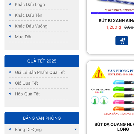
Khắc Dấu Logo
Khắc Dấu Tên
BÚT BI XANH AIH
Khắc Dấu Vuông
Giá
Giá
1,200
₫
3,0
gốc
hiện
Mực Dấu
là:
tại
3,000
là:
1,200
QUÀ TẾT 2025
Giá Lẻ Sản Phẩm Quà Tết
Giỏ Quà Tết
Hộp Quà Tết
BẢNG VĂN PHÒNG
BÚT DẠ QUANG HL 
LONG
Bảng Di Động