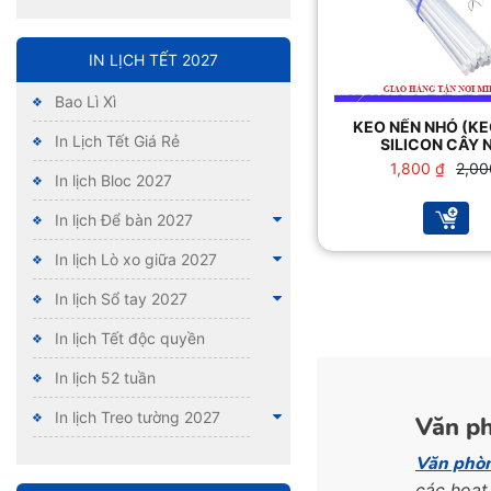
IN LỊCH TẾT 2027
Bao Lì Xì
KEO NẾN NHỎ (KE
In Lịch Tết Giá Rẻ
SILICON CÂY 
Giá
Giá
1,800
₫
2,0
In lịch Bloc 2027
gốc
hiện
là:
tại
In lịch Để bàn 2027
2,000
là:
1,800
In lịch Lò xo giữa 2027
In lịch Sổ tay 2027
In lịch Tết độc quyền
In lịch 52 tuần
In lịch Treo tường 2027
Văn ph
Văn phò
các hoạt 