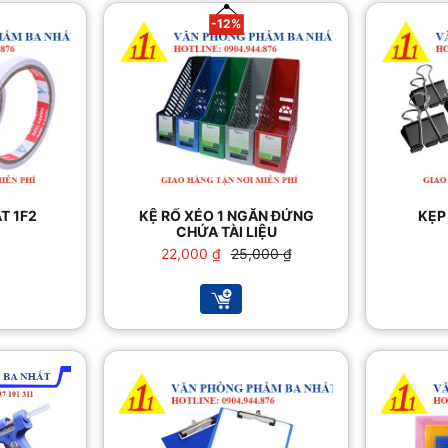
-12%
T 1F2
KỆ RỔ XÉO 1 NGĂN ĐỨNG
KẸP
CHỨA TÀI LIỆU
Giá
Giá
22,000
₫
25,000
₫
gốc
hiện
là:
tại
25,000 ₫.
là:
22,000 ₫.