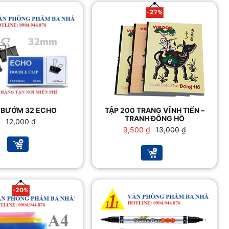
-27%
 BƯỚM 32 ECHO
TẬP 200 TRANG VĨNH TIẾN –
TRANH ĐÔNG HỒ
12,000
₫
Giá
Giá
9,500
₫
13,000
₫
gốc
hiện
là:
tại
13,000 ₫.
là:
9,500 ₫.
-20%