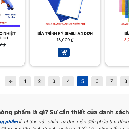
O NHIỆT
BÌA TRÌNH KÝ SIMILI A4 ĐƠN
BÌ
NHỎ)
18,000
₫
3,
00
₫
 ₫.
 ₫.
←
1
2
3
4
5
6
7
8
òng phẩm là gì? Sự cần thiết của danh sác
ng phẩm
là những vật phẩm từ đơn giản đến phức tạp dùng
động học tập, kinh doanh, quản lý, thiết kế… như: giấy in, s