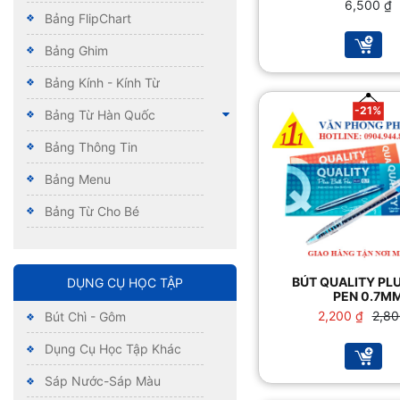
6,500
₫
Bảng FlipChart
Bảng Ghim
Bảng Kính - Kính Từ
-21%
Bảng Từ Hàn Quốc
Bảng Thông Tin
Bảng Menu
Bảng Từ Cho Bé
BÚT QUALITY PL
DỤNG CỤ HỌC TẬP
PEN 0.7M
Giá
Giá
2,200
₫
2,8
Bút Chì - Gôm
gốc
hiện
là:
tại
Dụng Cụ Học Tập Khác
2,800
là:
2,200
Sáp Nước-Sáp Màu