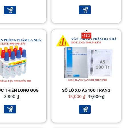
gốc
hiện
là:
tại
13,000 ₫.
là:
11,500 ₫.
-12%
C THIÊN LONG G08
SỔ LÒ XO A5 100 TRANG
Giá
Giá
3,800
₫
15,000
₫
17,000
₫
gốc
hiện
là:
tại
17,000 ₫.
là:
15,000 ₫.