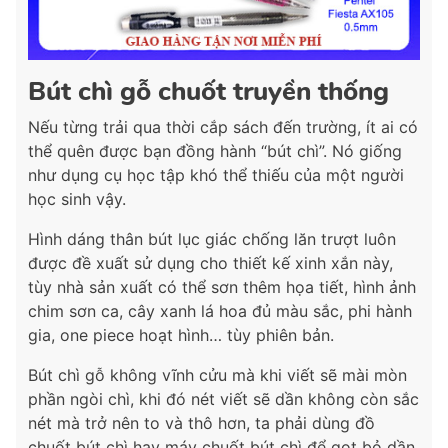
Bút chì gỗ chuốt truyền thống
Nếu từng trải qua thời cắp sách đến trường, ít ai có
thể quên được bạn đồng hành “bút chì”. Nó giống
như dụng cụ học tập khó thể thiếu của một người
học sinh vậy.
Hình dáng thân bút lục giác chống lăn trượt luôn
được đề xuất sử dụng cho thiết kế xinh xắn này,
tùy nhà sản xuất có thể sơn thêm họa tiết, hình ảnh
chim sơn ca, cây xanh lá hoa đủ màu sắc, phi hành
gia, one piece hoạt hình… tùy phiên bản.
Bút chì gỗ không vĩnh cửu mà khi viết sẽ mài mòn
phần ngòi chì, khi đó nét viết sẽ dần không còn sắc
nét mà trở nên to và thô hơn, ta phải dùng đồ
chuốt bút chì hay máy chuốt bút chì để gọt bỏ dần