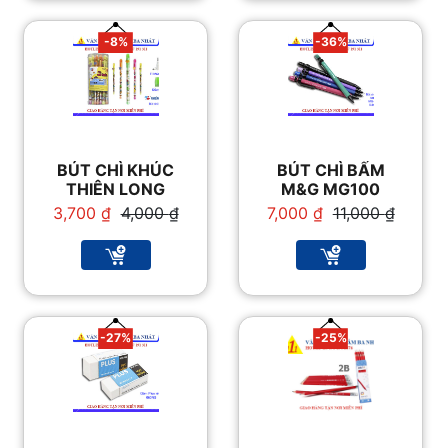
-8%
-36%
BÚT CHÌ KHÚC
BÚT CHÌ BẤM
THIÊN LONG
M&G MG100
Giá
Giá
Giá
Giá
3,700
₫
4,000
₫
7,000
₫
11,000
₫
gốc
hiện
gốc
hiện
là:
tại
là:
tại
4,000 ₫.
là:
11,000 ₫.
là:
3,700 ₫.
7,000 ₫.
-27%
-25%