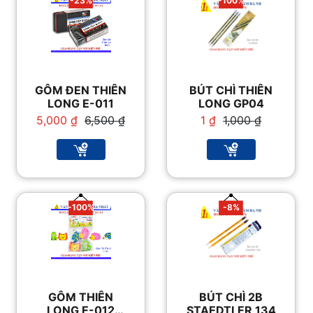
-23%
-100%
GÔM ĐEN THIÊN
BÚT CHÌ THIÊN
LONG E-011
LONG GP04
Giá
Giá
Giá
Giá
5,000
₫
6,500
₫
1
₫
1,000
₫
gốc
hiện
gốc
hiện
là:
tại
là:
tại
6,500 ₫.
là:
1,000 ₫.
là:
5,000 ₫.
1 ₫.
-100%
-8%
GÔM THIÊN
BÚT CHÌ 2B
LONG E-012
STAEDTLER 134