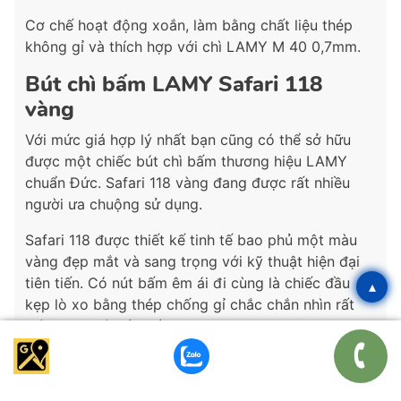
Cơ chế hoạt động xoắn, làm bằng chất liệu thép
không gỉ và thích hợp với chì LAMY M 40 0,7mm.
Bút chì bấm LAMY Safari 118
vàng
Với mức giá hợp lý nhất bạn cũng có thể sở hữu
được một chiếc bút chì bấm thương hiệu LAMY
chuẩn Đức. Safari 118 vàng đang được rất nhiều
người ưa chuộng sử dụng.
Safari 118 được thiết kế tinh tế bao phủ một màu
vàng đẹp mắt và sang trọng với kỹ thuật hiện đại
tiên tiến. Có nút bấm êm ái đi cùng là chiếc đầu
▴
kẹp lò xo bằng thép chống gỉ chắc chắn nhìn rất
thời trang và bắt mắt.
Ngòi bút chì bấm lamy safari 118 phù hợp với kích
cỡ 0,5mm nhỏ mảnh rất dễ viết và tốc độ viết