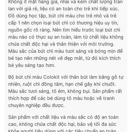
Không ít mặt hàng giả, nhái và kém chất lượng tràn
lan với giá rẻ, liệu có an toàn cho trẻ khi tiếp xúc.
Đồ dùng học tập, bút chì màu cho trẻ nhỏ và trẻ
cấp 1 nên chọn loại bút chì có thương hiệu uy tín,
nguồn gốc rõ ràng. Nên tìm hiểu trước loại bút chì
màu nào có thực sự an toàn, làm từ chất liệu không
chứa chất độc hại và thân thiện với môi trường.
Màu sắc của bút chì màu tươi sáng và bóng mịn để
bé tạo nên những nét vẽ đẹp mắt, từ đó kích thích
bé yêu sáng tạo hơn.
Bộ bút chì màu Colokit với thân bút làm bằng gỗ tự
nhiên, ruột chì đồng tâm, hạn chế gãy khi chuốt.
Màu sắc tươi sáng, tô êm, không bụi. Sản phẩm rất
thích hợp để các bé dùng tô màu hoặc vẽ tranh
chuyên nghiệp đều được.
Sản phẩm với chất liệu và màu sắc có độ an toàn
cao, không chứa chất độc hại, bảo vệ tối đa sức
khỏe người tiêu dùng với các tiêu chuẩn an toàn