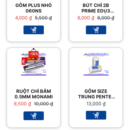
GÔM PLUS NHỎ
BÚT CHÌ 2B
060NS
PRIME EDU3
THÂN GỖ
Giá
Giá
Giá
Giá
4,000
₫
5,500
₫
6,000
₫
8,000
₫
gốc
hiện
gốc
hiện
là:
tại
là:
tại
5,500 ₫.
là:
8,000 ₫.
là:
4,000 ₫.
6,000 ₫.
-15%
RUỘT CHÌ BẤM
GÔM SIZE
0.5MM MONAMI
TRUNG PENTEL
ZEH-05
Giá
Giá
8,500
₫
10,000
₫
13,000
₫
gốc
hiện
là:
tại
10,000 ₫.
là:
8,500 ₫.