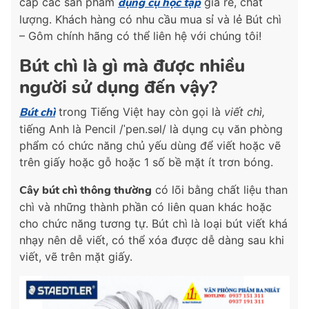
cấp các sản phẩm
dụng cụ học tập
giá rẻ, chất
lượng. Khách hàng có nhu cầu mua sỉ và lẻ Bút chì
– Gôm chính hãng có thể liên hệ với chúng tôi!
Bút chì là gì mà được nhiều
người sử dụng đến vậy?
Bút chì
trong Tiếng Việt hay còn gọi là
viết chì,
tiếng Anh là Pencil /
ˈpen.s
ə
l
/ là dụng cụ văn phòng
phẩm có chức năng chủ yếu dùng để viết hoặc vẽ
trên giấy hoặc gỗ hoặc 1 số bề mặt ít trơn bóng.
Cây bút chì thông thường
có lõi bằng chất liệu than
chì và những thành phần có liên quan khác hoặc
cho chức năng tương tự. Bút chì là loại bút viết khá
nhạy nên dễ viết, có thể xóa được dễ dàng sau khi
viết, vẽ trên mặt giấy.