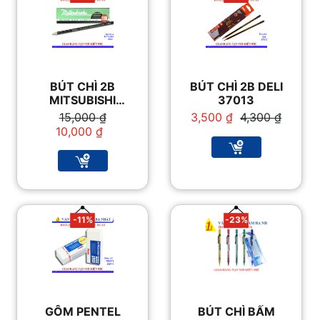
BÚT CHÌ 2B
BÚT CHÌ 2B DELI
MITSUBISHI
37013
9800
Giá
Giá
Giá
Giá
15,000
₫
3,500
₫
4,300
₫
gốc
hiện
gốc
hiện
10,000
₫
là:
tại
là:
tại
15,000 ₫.
là:
4,300 ₫.
là:
10,000 ₫.
3,500 ₫.
-11%
-23%
GÔM PENTEL
BÚT CHÌ BẤM