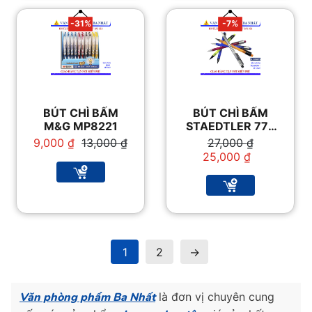
-31%
-7%
BÚT CHÌ BẤM
BÚT CHÌ BẤM
M&G MP8221
STAEDTLER 777
0.5MM
Giá
Giá
Giá
Giá
9,000
₫
13,000
₫
27,000
₫
gốc
hiện
gốc
hiện
25,000
₫
là:
tại
là:
tại
13,000 ₫.
là:
27,000 ₫.
là:
9,000 ₫.
25,000 ₫.
1
2
→
Văn phòng phẩm Ba Nhất
là đơn vị chuyên cung