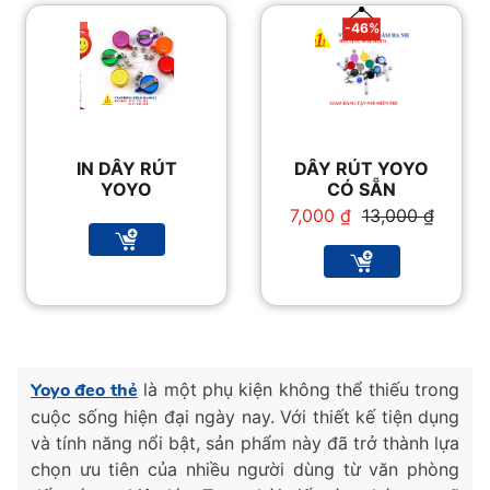
-46%
IN DÂY RÚT
DÂY RÚT YOYO
YOYO
CÓ SẴN
Giá
Giá
7,000
₫
13,000
₫
gốc
hiện
là:
tại
13,000 ₫.
là:
7,000 ₫.
Yoyo đeo thẻ
là một phụ kiện không thể thiếu trong
cuộc sống hiện đại ngày nay. Với thiết kế tiện dụng
và tính năng nổi bật, sản phẩm này đã trở thành lựa
chọn ưu tiên của nhiều người dùng từ văn phòng