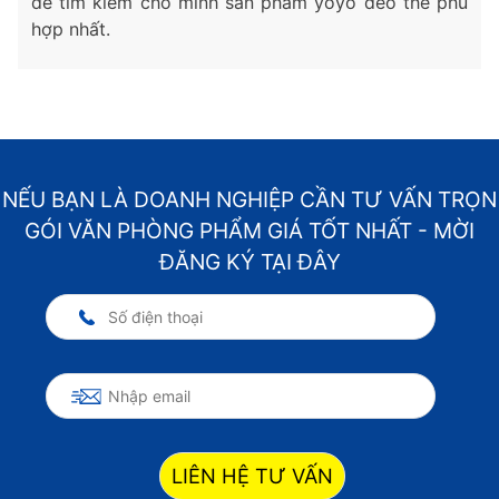
để tìm kiếm cho mình sản phẩm yoyo đeo thẻ phù
hợp nhất.
NẾU BẠN LÀ DOANH NGHIỆP CẦN TƯ VẤN TRỌN
GÓI VĂN PHÒNG PHẨM GIÁ TỐT NHẤT - MỜI
ĐĂNG KÝ TẠI ĐÂY
LIÊN HỆ TƯ VẤN