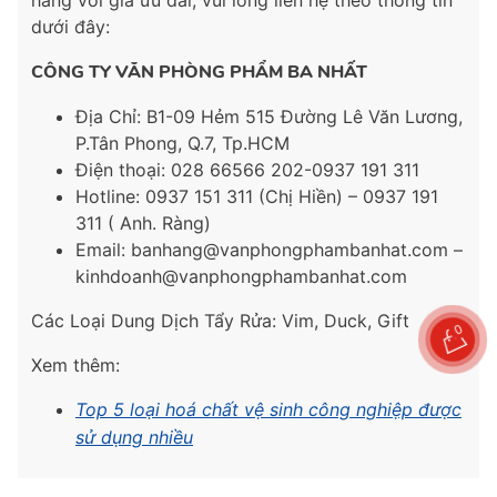
hãng với giá ưu đãi, vui lòng liên hệ theo thông tin
dưới đây:
CÔNG TY VĂN PHÒNG PHẨM BA NHẤT
Địa Chỉ: B1-09 Hẻm 515 Đường Lê Văn Lương,
P.
Tân Phong, Q.7, Tp.HCM
Điện thoại: 028 66566 202-0937 191 311
Hotline: 0937 151 311 (Chị Hiền) – 0937 191
311 ( Anh. Ràng)
Email: banhang@vanphongphambanhat.com –
kinhdoanh@vanphongphambanhat.com
Các Loại Dung Dịch Tẩy Rửa: Vim, Duck, Gift
0
Xem thêm:
Top 5 loại hoá chất vệ sinh công nghiệp được
sử dụng nhiều