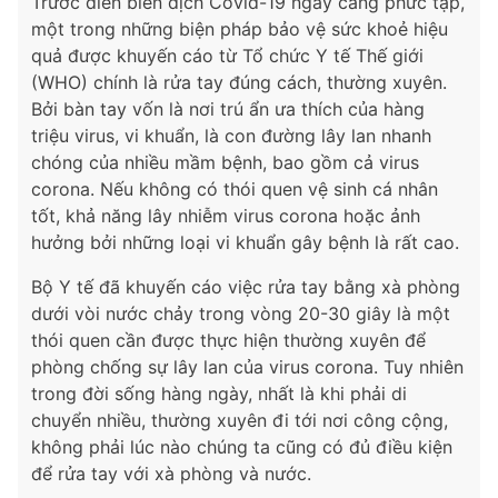
Trước diễn biến dịch Covid-19 ngày càng phức tạp,
một trong những biện pháp bảo vệ sức khoẻ hiệu
quả được khuyến cáo từ Tổ chức Y tế Thế giới
(WHO) chính là rửa tay đúng cách, thường xuyên.
Bởi bàn tay vốn là nơi trú ẩn ưa thích của hàng
triệu virus, vi khuẩn, là con đường lây lan nhanh
chóng của nhiều mầm bệnh, bao gồm cả virus
corona. Nếu không có thói quen vệ sinh cá nhân
tốt, khả năng lây nhiễm virus corona hoặc ảnh
hưởng bởi những loại vi khuẩn gây bệnh là rất cao.
Bộ Y tế đã khuyến cáo việc rửa tay bằng xà phòng
dưới vòi nước chảy trong vòng 20-30 giây là một
thói quen cần được thực hiện thường xuyên để
phòng chống sự lây lan của virus corona. Tuy nhiên
trong đời sống hàng ngày, nhất là khi phải di
chuyển nhiều, thường xuyên đi tới nơi công cộng,
không phải lúc nào chúng ta cũng có đủ điều kiện
để rửa tay với xà phòng và nước.