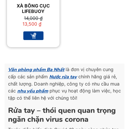
XÀ BÔNG CỤC
LIFEBUOY
Giá
Giá
14,000
₫
gốc
hiện
13,500
₫
là:
tại
14,000 ₫.
là:
13,500 ₫.
Văn phòng phẩm Ba Nhất
là đơn vị chuyên cung
cấp các sản phẩm
Nước rửa tay
chính hãng giá rẻ,
chất lượng. Doanh nghiệp, công ty có nhu cầu mua
các
nhu yếu phẩm
phục vụ hoạt động làm việc, học
tập có thể liên hệ với chúng tôi!
Rửa tay – thói quen quan trọng
ngăn chặn virus corona