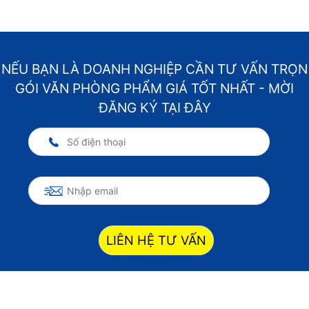
NẾU BẠN LÀ DOANH NGHIỆP CẦN TƯ VẤN TRỌN
GÓI VĂN PHÒNG PHẨM GIÁ TỐT NHẤT - MỜI
ĐĂNG KÝ TẠI ĐÂY
LIÊN HỆ TƯ VẤN