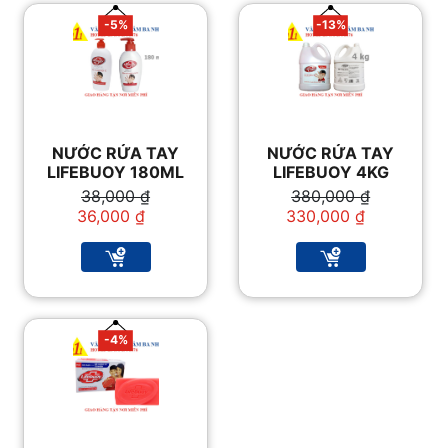
-5%
-13%
NƯỚC RỬA TAY
NƯỚC RỬA TAY
LIFEBUOY 180ML
LIFEBUOY 4KG
Giá
Giá
Giá
Giá
38,000
₫
380,000
₫
gốc
hiện
gốc
hiện
36,000
₫
330,000
₫
là:
tại
là:
tại
38,000 ₫.
là:
380,000 ₫.
là:
36,000 ₫.
330,000 ₫.
-4%