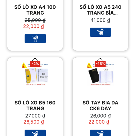
SỔ LÒ XO A4 100
SỔ LÒ XO A5 240
TRANG
TRANG BÌA
NHỰA
Giá
Giá
25,000
₫
41,000
₫
gốc
hiện
22,000
₫
là:
tại
25,000 ₫.
là:
22,000 ₫.
-2%
-15%
SỔ LÒ XO B5 160
SỔ TAY BÌA DA
TRANG
CK6 DÀY
Giá
Giá
Giá
Giá
27,000
₫
26,000
₫
gốc
hiện
gốc
hiện
26,500
₫
22,000
₫
là:
tại
là:
tại
27,000 ₫.
là:
26,000 ₫.
là: