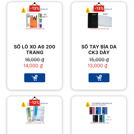
-13%
-13%
SỔ LÒ XO A6 200
SỔ TAY BÌA DA
TRANG
CK3 DÀY
Giá
Giá
Giá
Giá
16,000
₫
15,000
₫
gốc
hiện
gốc
hiện
14,000
₫
13,000
₫
là:
tại
là:
tại
16,000 ₫.
là:
15,000 ₫.
là:
14,000 ₫.
13,000 ₫.
-12%