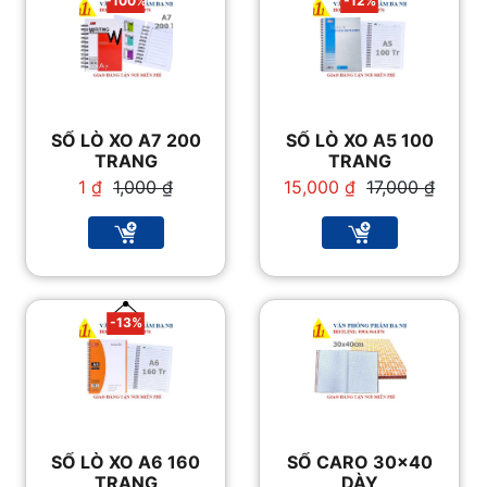
-100%
-12%
SỔ LÒ XO A7 200
SỔ LÒ XO A5 100
TRANG
TRANG
Giá
Giá
Giá
Giá
1
₫
1,000
₫
15,000
₫
17,000
₫
gốc
hiện
gốc
hiện
là:
tại
là:
tại
1,000 ₫.
là:
17,000 ₫.
là:
1 ₫.
15,000 ₫.
-13%
SỔ LÒ XO A6 160
SỔ CARO 30×40
TRANG
DÀY