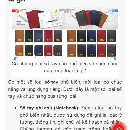
Có những loại sổ tay nào phổ biến và chức năng
của từng loại là gì?
Có một số loại
sổ tay
phổ biến, mỗi loại có chức
năng và ứng dụng riêng. Dưới đây là một số loại sổ
tay và chức năng của từng loại:
Sổ tay ghi chú (Notebook):
Đây là loại sổ tay
phổ biến nhất, được sử dụng để ghi lại các ý
tưởng, thông tin, ghi chú và kế hoạch cá nhân.
Chúng thường có các trang trống hoặc có
0