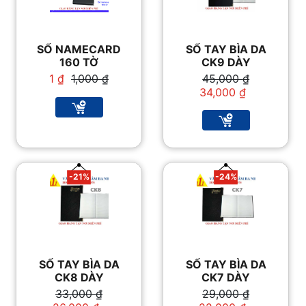
SỔ NAMECARD
SỔ TAY BÌA DA
160 TỜ
CK9 DÀY
Giá
Giá
Giá
Giá
1
₫
1,000
₫
45,000
₫
gốc
hiện
gốc
hiện
34,000
₫
là:
tại
là:
tại
1,000 ₫.
là:
45,000 ₫.
là:
1 ₫.
34,000 ₫.
-21%
-24%
SỔ TAY BÌA DA
SỔ TAY BÌA DA
CK8 DÀY
CK7 DÀY
Giá
Giá
Giá
Giá
33,000
₫
29,000
₫
gốc
hiện
gốc
hiện