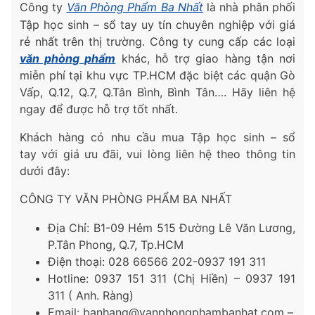
Công ty
Văn Phòng Phẩm Ba Nhất
là nhà phân phối
Tập học sinh – sổ tay uy tín chuyên nghiệp với giá
rẻ nhất trên thị trường. Công ty cung cấp các loại
văn phòng phẩm
khác, hỗ trợ giao hàng tận nơi
miễn phí tại khu vực TP.HCM đặc biệt các quận Gò
Vấp, Q.12, Q.7, Q.Tân Bình, Bình Tân…. Hãy liên hệ
ngay để được hỗ trợ tốt nhất.
Khách hàng có nhu cầu mua Tập học sinh – sổ
tay với giá ưu đãi, vui lòng liên hệ theo thông tin
dưới đây:
CÔNG TY VĂN PHÒNG PHẨM BA NHẤT
Địa Chỉ: B1-09 Hẻm 515 Đường Lê Văn Lương,
P.
Tân Phong, Q.7, Tp.HCM
Điện thoại: 028 66566 202-0937 191 311
Hotline: 0937 151 311 (Chị Hiền) – 0937 191
311 ( Anh. Ràng)
Email: banhang@vanphongphambanhat.com –