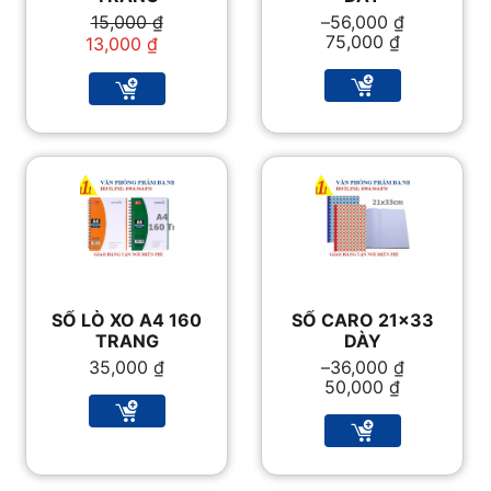
Giá
Giá
Khoảng
15,000
₫
–
56,000
₫
gốc
hiện
giá:
75,000
₫
13,000
₫
là:
tại
từ
15,000 ₫.
là:
56,000 ₫
13,000 ₫.
đến
75,000 ₫
SỔ LÒ XO A4 160
SỔ CARO 21×33
TRANG
DÀY
Khoảng
35,000
₫
–
36,000
₫
giá:
50,000
₫
từ
36,000 ₫
đến
50,000 ₫