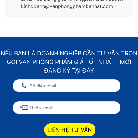
kinhdoanh@vanphongphambanhat.com
NẾU BẠN LÀ DOANH NGHIỆP CẦN TƯ VẤN TRỌN
GÓI VĂN PHÒNG PHẨM GIÁ TỐT NHẤT - MỜI
ĐĂNG KÝ TẠI ĐÂY
LIÊN HỆ TƯ VẤN