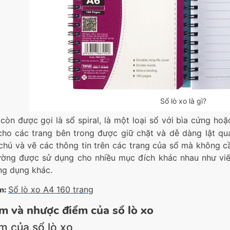
Sổ lò xo là gì?
 còn được gọi là sổ spiral, là một loại sổ với bìa cứng 
 cho các trang bên trong được giữ chặt và dễ dàng lật qua
i chú và vẽ các thông tin trên các trang của sổ mà không c
ường được sử dụng cho nhiều mục đích khác nhau như viết
ng dụng khác.
m:
Sổ lò xo A4 160 trang
m và nhược điểm của sổ lò xo
m của sổ lò xo