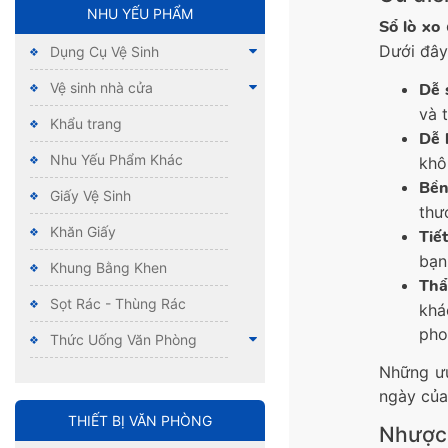
NHU YẾU PHẨM
Sổ lò xo
c
Dưới đây
Dụng Cụ Vệ Sinh
Vệ sinh nhà cửa
Dễ 
và 
Khẩu trang
Dễ 
Nhu Yếu Phẩm Khác
khô
Bền
Giấy Vệ Sinh
thư
Khăn Giấy
Tiế
bạn
Khung Bằng Khen
Thẩ
Sọt Rác - Thùng Rác
khá
pho
Thức Uống Văn Phòng
Những ưu
ngày của
THIẾT BỊ VĂN PHÒNG
Nhược 