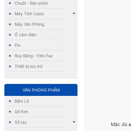
Chuột - Bàn phím
Máy Tính Casio
Máy Văn Phòng
Ổ cắm điện
Pin
Ruy Băng - Film Fax
Thiết bị lưu trữ
VĂN PHÒNG PHẨM
Bấm Lỗ
Gỡ Kim
Sổ tay
Mặc dù
s