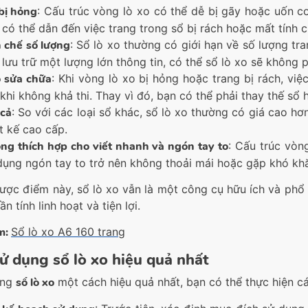
bị hỏng
: Cấu trúc vòng lò xo có thể dễ bị gãy hoặc uốn 
 có thể dẫn đến việc trang trong sổ bị rách hoặc mất tính 
 chế số lượng
: Sổ lò xo thường có giới hạn về số lượng t
 lưu trữ một lượng lớn thông tin, có thể sổ lò xo sẽ không 
 sửa chữa
: Khi vòng lò xo bị hỏng hoặc trang bị rách, vi
 khi không khả thi. Thay vì đó, bạn có thể phải thay thế sổ 
 cả
: So với các loại sổ khác, sổ lò xo thường có giá cao hơn
ết kế cao cấp.
ng thích hợp cho viết nhanh và ngón tay to
: Cấu trúc vòn
dụng ngón tay to trở nên không thoải mái hoặc gặp khó kh
ược điểm này, sổ lò xo vẫn là một công cụ hữu ích và phổ b
ần tính linh hoạt và tiện lợi.
m:
Sổ lò xo A6 160 trang
ử dụng sổ lò xo hiệu quả nhất
ụng
sổ lò xo
một cách hiệu quả nhất, bạn có thể thực hiện c