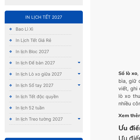
IN LỊCH TẾT 2027
Bao Lì Xì
In Lịch Tết Giá Rẻ
In lịch Bloc 2027
In lịch Để bàn 2027
Sổ lò xo
,
In lịch Lò xo giữa 2027
bìa, giữ
In lịch Sổ tay 2027
viết, gh
lò xo th
In lịch Tết độc quyền
nhiều cô
In lịch 52 tuần
Xem thê
In lịch Treo tường 2027
Ưu điể
Ưu điể