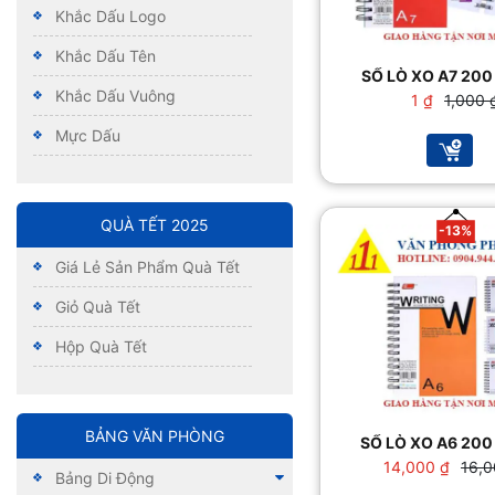
Khắc Dấu Logo
Khắc Dấu Tên
SỔ LÒ XO A7 20
Khắc Dấu Vuông
Giá
Giá
1
₫
1,000
gốc
hiện
Mực Dấu
là:
tại
1,000
là:
1 ₫.
QUÀ TẾT 2025
-13%
Giá Lẻ Sản Phẩm Quà Tết
Giỏ Quà Tết
Hộp Quà Tết
BẢNG VĂN PHÒNG
SỔ LÒ XO A6 20
Giá
Giá
14,000
₫
16,
Bảng Di Động
gốc
hiện