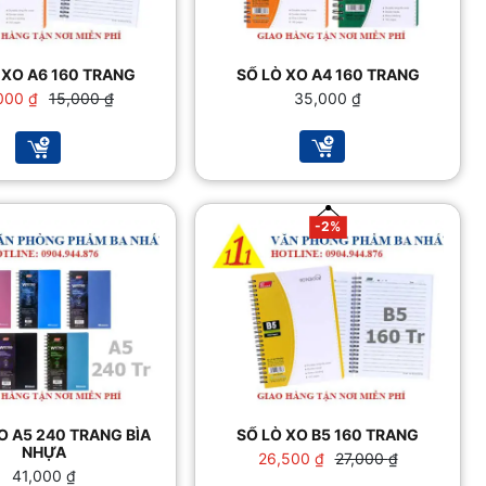
 XO A6 160 TRANG
SỔ LÒ XO A4 160 TRANG
Giá
Giá
,000
₫
15,000
₫
35,000
₫
gốc
hiện
là:
tại
15,000 ₫.
là:
13,000 ₫.
-2%
O A5 240 TRANG BÌA
SỔ LÒ XO B5 160 TRANG
NHỰA
Giá
Giá
26,500
₫
27,000
₫
41,000
₫
gốc
hiện