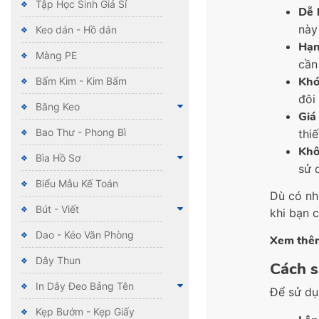
Tập Học Sinh Giá Sỉ
Dễ 
này
Keo dán - Hồ dán
Hạn
Màng PE
cần
Khó
Bấm Kim - Kim Bấm
đôi
Băng Keo
Giá
Bao Thư - Phong Bì
thi
Khô
Bìa Hồ Sơ
sử 
Biểu Mẫu Kế Toán
Dù có nh
Bút - Viết
khi bạn c
Dao - Kéo Văn Phòng
Xem thê
Dây Thun
Cách s
In Dây Đeo Bảng Tên
Để sử d
Kẹp Bướm - Kẹp Giấy