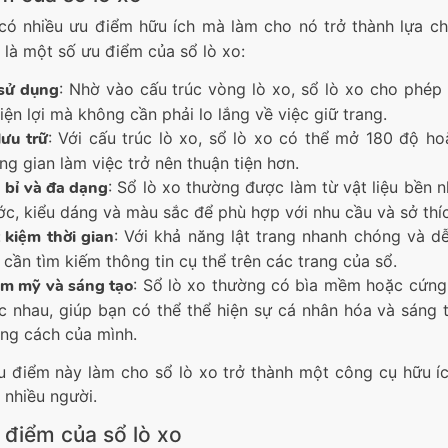
ó nhiều ưu điểm hữu ích mà làm cho nó trở thành lựa ch
 là một số ưu điểm của sổ lò xo:
sử dụng
: Nhờ vào cấu trúc vòng lò xo, sổ lò xo cho phé
tiện lợi mà không cần phải lo lắng về việc giữ trang.
lưu trữ
: Với cấu trúc lò xo, sổ lò xo có thể mở 180 độ h
ng gian làm việc trở nên thuận tiện hơn.
 bỉ và đa dạng
: Sổ lò xo thường được làm từ vật liệu bền n
ớc, kiểu dáng và màu sắc để phù hợp với nhu cầu và sở thí
t kiệm thời gian
: Với khả năng lật trang nhanh chóng và dễ
 cần tìm kiếm thông tin cụ thể trên các trang của sổ.
m mỹ và sáng tạo
: Sổ lò xo thường có bìa mềm hoặc cứng 
c nhau, giúp bạn có thể thể hiện sự cá nhân hóa và sáng 
ng cách của mình.
 điểm này làm cho sổ lò xo trở thành một công cụ hữu íc
 nhiều người.
điểm của sổ lò xo