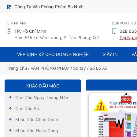
Công Ty Văn Phòng Phẩm Ba Nhất
CHI NHÁNH:
SUPPORT HOT
TP. Hồ Chí Minh
028 665
Hẻm 515 Lê Văn Lương, P. Tân Phong, Q.7
Gọi Nga
VPP ĐỊNH KỲ CHO DOANH NGHIỆP
GIẤY IN
VĂ
Trang chủ
/
VĂN PHÒNG PHẨM
/
Sổ tay
/ Sổ Lò Xo
KHẮC DẤU MỘC
Con Dấu Ngày Tháng Năm
-100%
Con Dấu Số
Khắc Dấu Chức Danh
Khắc Dấu Hoàn Công