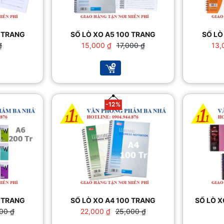
0 TRANG
SỔ LÒ XO A5 100 TRANG
SỔ LÒ
Giá
Giá
₫
15,000
₫
17,000
₫
13
gốc
hiện
là:
tại
 ₫.
17,000 ₫.
là:
15,000 ₫.
-12%
0 TRANG
SỔ LÒ XO A4 100 TRANG
SỔ LÒ X
Giá
Giá
000
₫
22,000
₫
25,000
₫
gốc
hiện