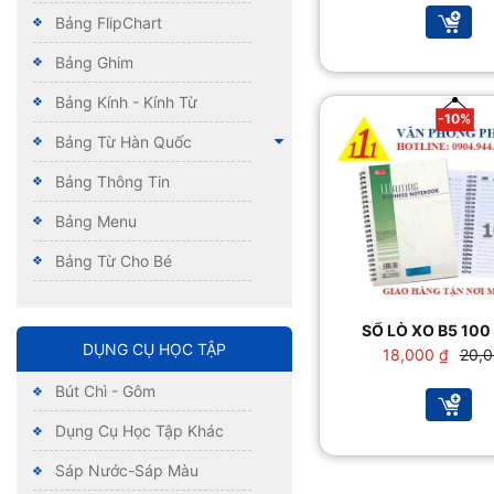
là:
tại
Bảng FlipChart
16,00
là:
14,00
Bảng Ghim
Bảng Kính - Kính Từ
-10%
Bảng Từ Hàn Quốc
Bảng Thông Tin
Bảng Menu
Bảng Từ Cho Bé
SỔ LÒ XO B5 10
DỤNG CỤ HỌC TẬP
Giá
Giá
18,000
₫
20,
gốc
hiện
Bút Chì - Gôm
là:
tại
20,00
là:
Dụng Cụ Học Tập Khác
18,00
Sáp Nước-Sáp Màu