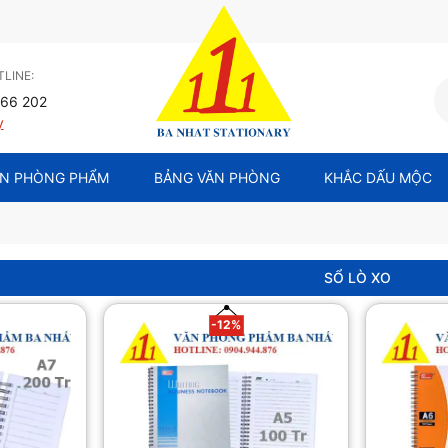
LINE:
66 202
y
N PHÒNG PHẨM
BẢNG VĂN PHÒNG
KHẮC DẤU MỘC
SỔ LÒ XO
-12%