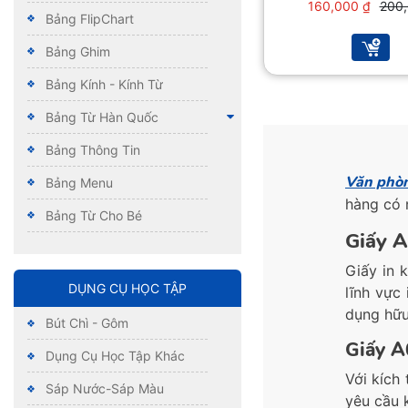
Giá
Giá
160,000
₫
200
Bảng FlipChart
gốc
hiện
là:
tại
Bảng Ghim
200,0
là:
160,0
Bảng Kính - Kính Từ
Bảng Từ Hàn Quốc
Bảng Thông Tin
Văn phò
Bảng Menu
hàng có 
Bảng Từ Cho Bé
Giấy A
Giấy in 
DỤNG CỤ HỌC TẬP
lĩnh vực
dụng hữu
Bút Chì - Gôm
Giấy A0
Dụng Cụ Học Tập Khác
Với kích
Sáp Nước-Sáp Màu
yêu cầu 