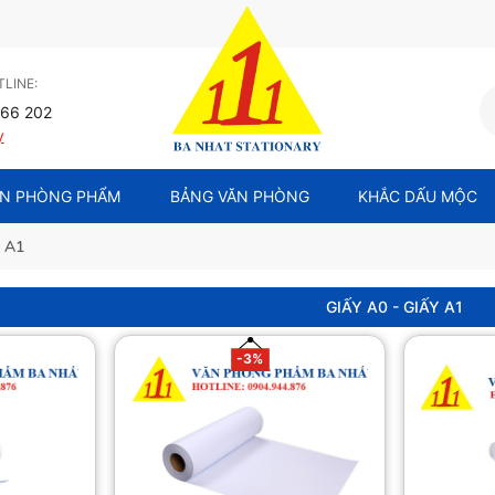
LINE:
66 202
y
N PHÒNG PHẨM
BẢNG VĂN PHÒNG
KHẮC DẤU MỘC
y A1
GIẤY A0 - GIẤY A1
-3%