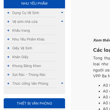
NHU YẾU PHẨM
Dụng Cụ Vệ Sinh
Vệ sinh nhà cửa
Khẩu trang
Nhu Yếu Phẩm Khác
Xem thê
Giấy Vệ Sinh
Các lo
Khăn Giấy
Tong thự
loại
như
Khung Bằng Khen
người ưa
Sọt Rác - Thùng Rác
VPP Ba N
Thức Uống Văn Phòng
A0 
A0 
A0 
A0 
THIẾT BỊ VĂN PHÒNG
A0 