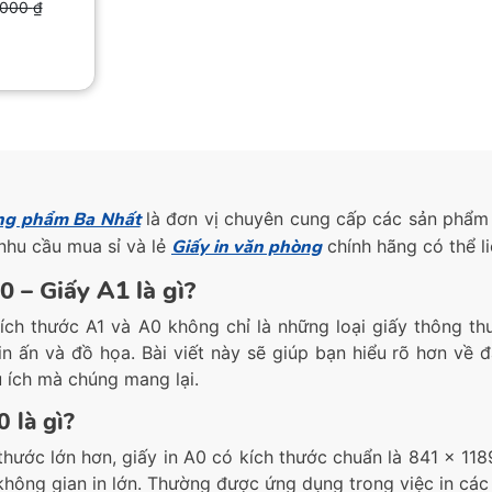
,000
₫
00 ₫.
00 ₫.
ng phẩm Ba Nhất
là đơn vị chuyên cung cấp các sản phẩ
nhu cầu mua sỉ và lẻ
Giấy in văn phòng
chính hãng có thể li
0 – Giấy A1 là gì?
kích thước A1 và A0 không chỉ là những loại giấy thông t
 in ấn và đồ họa. Bài viết này sẽ giúp bạn hiểu rõ hơn về
 ích mà chúng mang lại.
 là gì?
 thước lớn hơn, giấy in A0 có kích thước chuẩn là 841 x 11
không gian in lớn. Thường được ứng dụng trong việc in các b