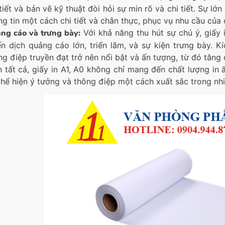
 tiết và bản vẽ kỹ thuật đòi hỏi sự min rõ và chi tiết. Sự lớ
ng tin một cách chi tiết và chân thực, phục vụ nhu cầu của
ng cáo và trưng bày:
Với khả năng thu hút sự chú ý, giấy
ến dịch quảng cáo lớn, triển lãm, và sự kiện trưng bày. 
ng điệp truyền đạt trở nên nổi bật và ấn tượng, từ đó tăng
n tất cả, giấy in A1, A0 không chỉ mang đến chất lượng i
thể hiện ý tưởng và thông điệp một cách xuất sắc trong nhi