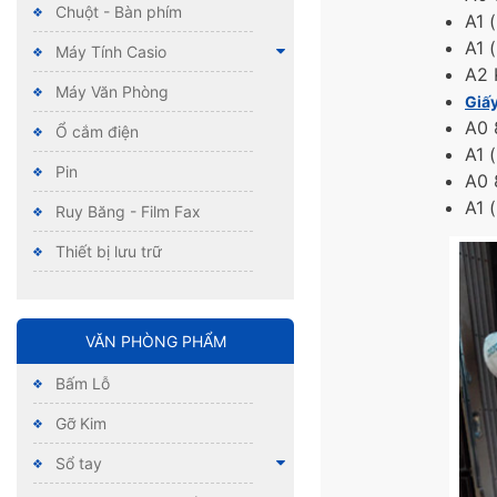
Chuột - Bàn phím
A1 (
A1 
Máy Tính Casio
A2 
Máy Văn Phòng
Giấ
A0 
Ổ cắm điện
A1 (
Pin
A0 
A1 (
Ruy Băng - Film Fax
Thiết bị lưu trữ
VĂN PHÒNG PHẨM
Bấm Lỗ
Gỡ Kim
Sổ tay