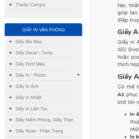
tạp, hoặ
Thước-Compa
giúp tạo
điệp truy
GIẤY IN VĂN PHÒNG
Giấy A1
Giấy in 
Giấy Bìa Màu
ISO. Đượ
Giấy Decal - Tomy
hoặc pos
thích hợp
Giấy Ford Màu
Giấy A
Giấy In - Photo
Có thể t
Giấy In Ảnh
A1
phục 
Giấy In Nhiệt
khổ lớn 
Giấy In Liên Tục
In 
Giấy Niêm Phong, Giấy Than
thu
nhữ
Giấy Note - Phân Trang
In 