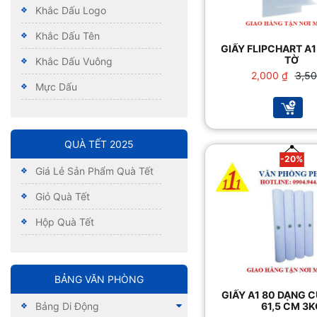
Khắc Dấu Logo
Khắc Dấu Tên
GIẤY FLIPCHART A1
TỜ
Khắc Dấu Vuông
Giá
Giá
2,000
₫
3,5
Mực Dấu
gốc
hiện
là:
tại
3,500
là:
2,000
QUÀ TẾT 2025
-20%
Giá Lẻ Sản Phẩm Quà Tết
Giỏ Quà Tết
Hộp Quà Tết
BẢNG VĂN PHÒNG
GIẤY A1 80 DẠNG 
Bảng Di Động
61,5 CM 3K