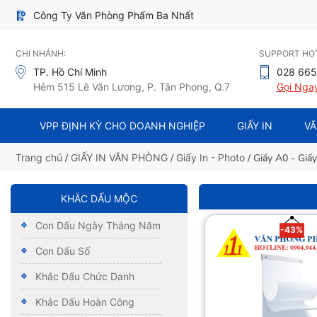
Công Ty Văn Phòng Phẩm Ba Nhất
CHI NHÁNH:
SUPPORT HOT
TP. Hồ Chí Minh
028 665
Hẻm 515 Lê Văn Lương, P. Tân Phong, Q.7
Gọi Nga
VPP ĐỊNH KỲ CHO DOANH NGHIỆP
GIẤY IN
VĂ
Trang chủ
/
GIẤY IN VĂN PHÒNG
/
Giấy In - Photo
/ Giấy A0 - Giấ
KHẮC DẤU MỘC
Con Dấu Ngày Tháng Năm
-43%
Con Dấu Số
Khắc Dấu Chức Danh
Khắc Dấu Hoàn Công