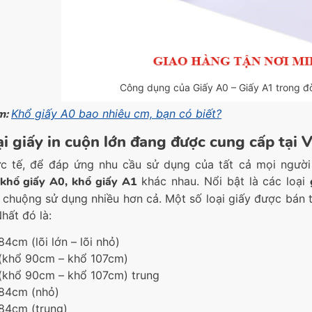
Công dụng của Giấy A0 – Giấy A1 trong đờ
m:
Khổ giấy A0 bao nhiêu cm, bạn có biết?
ại giấy in cuộn lớn đang được cung cấp tại
c tế, để đáp ứng nhu cầu sử dụng của tất cả mọi người 
khổ giấy A0, khổ giấy A1
khác nhau. Nổi bật là các loại
 chuộng sử dụng nhiều hơn cả. Một số loại giấy được bán 
hất đó là:
84cm (lõi lớn – lõi nhỏ)
(khổ 90cm – khổ 107cm)
(khổ 90cm – khổ 107cm) trung
84cm (nhỏ)
84cm (trung)