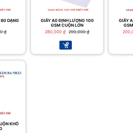
 80 DẠNG
GIẤY A0 ĐỊNH LƯỢNG 100
GIẤY A
GSM CUỘN LỚN
GSM
Giá
Giá
00
₫
280,000
₫
290,000
₫
200,
gốc
hiện
là:
tại
 ₫.
290,000 ₫.
là:
 ₫.
280,000 ₫.
CUỘN KHỔ
G