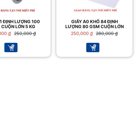
1 ĐỊNH LƯỢNG 100
GIẤY A0 KHỔ 84 ĐỊNH
 CUỘN LỚN 5 KG
LƯỢNG 80 GSM CUỘN LỚN
Giá
Giá
Giá
Giá
000
₫
250,000
₫
250,000
₫
280,000
₫
gốc
hiện
gốc
hiện
là:
tại
là:
tại
250,000 ₫.
là:
280,000 ₫.
là:
200,000 ₫.
250,000 ₫.