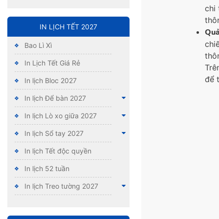
chi
thô
IN LỊCH TẾT 2027
Quả
chi
Bao Lì Xì
thô
In Lịch Tết Giá Rẻ
Trê
để 
In lịch Bloc 2027
In lịch Để bàn 2027
In lịch Lò xo giữa 2027
In lịch Sổ tay 2027
In lịch Tết độc quyền
In lịch 52 tuần
In lịch Treo tường 2027