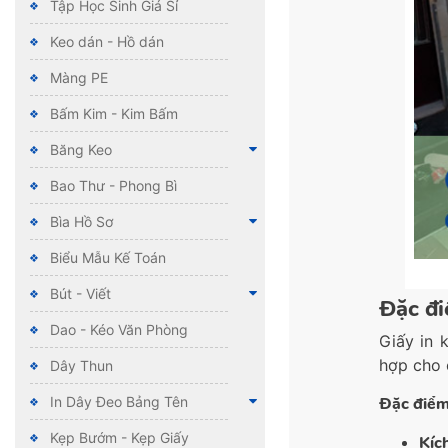
Tập Học Sinh Giá Sỉ
Keo dán - Hồ dán
Màng PE
Bấm Kim - Kim Bấm
Băng Keo
Bao Thư - Phong Bì
Bìa Hồ Sơ
Biểu Mẫu Kế Toán
Bút - Viết
Đặc đi
Dao - Kéo Văn Phòng
Giấy in 
hợp cho 
Dây Thun
Đặc điểm
In Dây Đeo Bảng Tên
Kẹp Bướm - Kẹp Giấy
Kíc