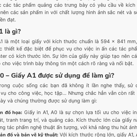
c các tác phẩm quảng cáo trưng bày có yêu cầu về kích
 nên các sản phẩm in với chất lượng hình ảnh sắc nét và 
ền đạt.
 là gì?
A1 là một loại giấy với kích thước chuẩn là 594 x 841 mm
c thiết kế đặc biệt để phục vụ cho việc in ấn các tác ph
ter có kích thước lớn. Sự lớn của giấy này giúp tạo nên cá
 cho việc trình bày thông tin một cách rõ ràng và nổi bật.
0 – Giấy A1 được sử dụng để làm gì?
rong cuộc sống các bạn đã không ít lần nghe thấy, sử 
vụ cho công việc, học tập… Nhưng chắc hẳn vẫn còn rất nh
này và chúng thường được sử dụng làm gì:
ấn đồ họa:
Giấy in A1, A0 là sự chọn lựa tối ưu cho việc 
ật, tranh trang trí, và quảng cáo. Kích thước lớn của giấy
ng tác phẩm nghệ thuật ấn tượng, với khả năng thu hút ánh n
bản đồ và bản vẽ kỹ thuật:
Với kích thước rộng lớn, giấy A1,