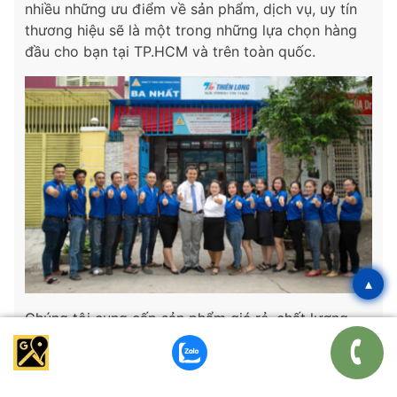
nhiều những ưu điểm về sản phẩm, dịch vụ, uy tín
thương hiệu sẽ là một trong những lựa chọn hàng
đầu cho bạn tại TP.HCM và trên toàn quốc.
▴
Chúng tôi cung cấp sản phẩm giá rẻ, chất lượng,
ship nhanh chóng tận nơi cho khách hàng. Mời bạn
tham khảo thêm nhiều sản phẩm cần thiết khác như
Bút viết, Tập sổ, Bìa hồ sơ…