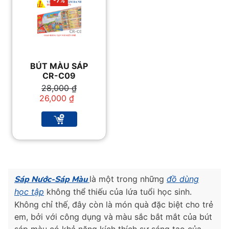
-7%
BÚT MÀU SÁP
CR-C09
Giá
Giá
28,000
₫
gốc
hiện
26,000
₫
là:
tại
28,000 ₫.
là:
26,000 ₫.
Sáp Nước-Sáp Màu
là một trong những
đồ dùng
học tập
không thể thiếu của lứa tuổi học sinh.
Không chỉ thế, đây còn là món quà đặc biệt cho trẻ
em, bởi với công dụng và màu sắc bắt mắt của bút