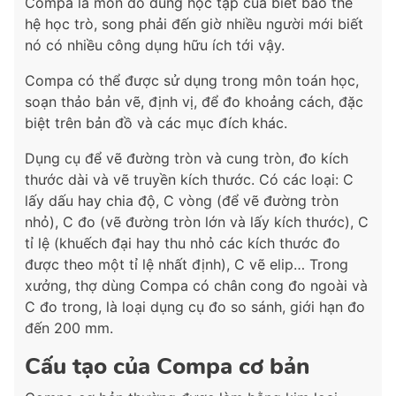
Compa là món đồ dùng học tập của biết bao thế
hệ học trò, song phải đến giờ nhiều người mới biết
nó có nhiều công dụng hữu ích tới vậy.
Compa có thể được sử dụng trong môn toán học,
soạn thảo bản vẽ, định vị, để đo khoảng cách, đặc
biệt trên bản đồ và các mục đích khác.
Dụng cụ để vẽ đường tròn và cung tròn, đo kích
thước dài và vẽ truyền kích thước. Có các loại: C
lấy dấu hay chia độ, C vòng (để vẽ đường tròn
nhỏ), C đo (vẽ đường tròn lớn và lấy kích thước), C
tỉ lệ (khuếch đại hay thu nhỏ các kích thước đo
được theo một tỉ lệ nhất định), C vẽ elip… Trong
xưởng, thợ dùng Compa có chân cong đo ngoài và
C đo trong, là loại dụng cụ đo so sánh, giới hạn đo
đến 200 mm.
Cấu tạo của Compa cơ bản