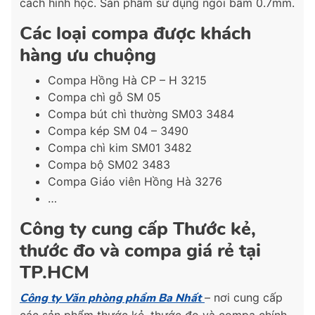
cách hình học. Sản phẩm sử dụng ngòi bấm 0.7mm.
Các loại compa được khách
hàng ưu chuộng
Compa Hồng Hà CP – H 3215
Compa chì gỗ SM 05
Compa bút chì thường SM03 3484
Compa kép SM 04 – 3490
Compa chì kim SM01 3482
Compa bộ SM02 3483
Compa Giáo viên Hồng Hà 3276
…
Công ty cung cấp Thước kẻ,
thước đo và compa giá rẻ tại
TP.HCM
Công ty Văn phòng phẩm Ba Nhất
– nơi cung cấp