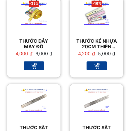
-33%
-16%
THƯỚC DÂY
THƯỚC KẺ NHỰA
MAY ĐỒ
20CM THIÊN
LONG
Giá
Giá
Giá
Giá
4,000
₫
6,000
₫
4,200
₫
5,000
₫
gốc
hiện
gốc
hiện
là:
tại
là:
tại
6,000 ₫.
là:
5,000 ₫.
là:
4,000 ₫.
4,200 ₫.
THƯỚC SẮT
THƯỚC SẮT