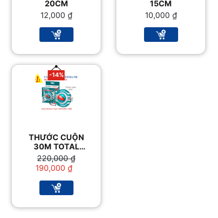
20CM
15CM
12,000
₫
10,000
₫
-14%
THƯỚC CUỘN
30M TOTAL
11306
Giá
Giá
220,000
₫
gốc
hiện
190,000
₫
là:
tại
220,000 ₫.
là:
190,000 ₫.