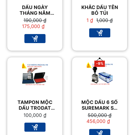
DẤU NGÀY
KHẮC DẤU TÊN
THÁNG NĂM
BỎ TÚI
TRODAT 4820
Giá
Giá
Giá
Giá
190,000
₫
1
₫
1,000
₫
CHỮ LỚN
gốc
hiện
gốc
hiện
175,000
₫
là:
tại
là:
tại
190,000 ₫.
là:
1,000 ₫.
là:
175,000 ₫.
1 ₫.
-9%
TAMPON MỘC
MỘC DẤU 6 SỐ
DẤU TRODAT
SUREMARK SQ
9053 16×9 CM
3366
Giá
Giá
100,000
₫
500,000
₫
gốc
hiện
456,000
₫
là:
tại
500,000 ₫.
là: