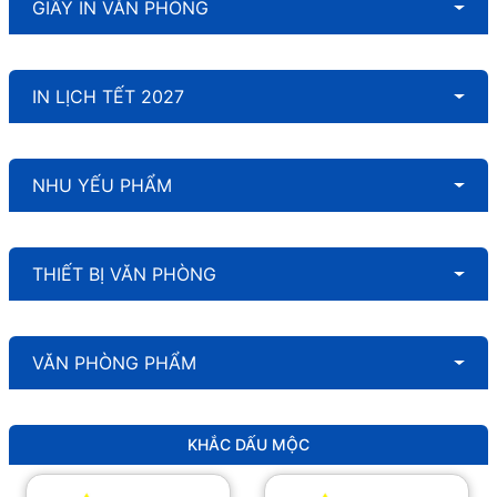
GIẤY IN VĂN PHÒNG
IN LỊCH TẾT 2027
NHU YẾU PHẨM
THIẾT BỊ VĂN PHÒNG
VĂN PHÒNG PHẨM
KHẮC DẤU MỘC