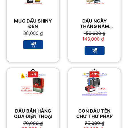
MỰC DẤU SHINY
DẤU NGÀY
ĐEN
THÁNG NĂM
SHINY PET-300
Giá
Giá
38,000
₫
150,000
₫
gốc
hiện
143,000
₫
là:
tại
150,000 ₫.
là:
143,000 ₫.
-7%
-13%
DẤU BÁN HÀNG
CON DẤU TÊN
QUA ĐIỆN THOẠI
CHỮ THƯ PHÁP
Giá
Giá
Giá
Giá
70,000
₫
75,000
₫