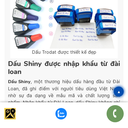
Dấu Trodat được thiết kế đẹp
Dấu Shiny được nhập khẩu từ đài
loan
Dấu Shiny
, một thương hiệu dấu hàng đầu từ Đài
Loan, đã ghi điểm với người tiêu dùng Việt Nam
▴
nhờ sự đa dạng về mẫu mã và chất lượng sản
phẩm. Nhập khẩu từ Đài Loan, dấu Shiny không chỉ
chú trọng vào tính thẩm mỹ mà còn đặc biệt chú
trọng vào an toàn và thân thiện với môi trường. Với
thiết kế bo tròn mềm mại và chất lượng tốt, Shiny