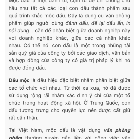
Mộc dấu
là một danh từ, cụm từ để chỉ chung cho
hầu như tất cả các loại con dấu thành phẩm sau
quá trình khắc mộc dấu. Đây là dụng cụ văn phòng
phẩm giúp người dùng
đánh dấu, để lại dấu ấn, in
nội dung…
cần để phân biệt giữa doanh nghiệp này
với doanh nghiệp khác, giữa các cá nhân khác
nhau. Có thể nói con dấu là một trong những tài
sản quý giá của công ty bởi các giao dịch, văn bản
và hợp đồng của công ty có giá trị pháp lý khi nó
được đóng dấu.
Dấu mộc
là dấu hiệu đặc biệt nhằm phân biệt giữa
các tổ chức với nhau. Từ thời xa xưa, nó đã được
sử dụng rộng rãi nhằm xác định ý chí của một tổ
chức trong hoạt động xã hội. Ở Trung Quốc, con
dấu tượng trưng cho quyền lực nên được cất giữ
rất cẩn thận.
Tại Việt Nam, mộc dấu là vật dụng
văn phòng
phẩm
thường xuyên gắn liền với công việc văn