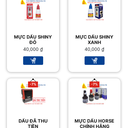
MỰC DẤU SHINY
MỰC DẤU SHINY
ĐỎ
XANH
40,000
₫
40,000
₫
-7%
-7%
DẤU ĐÃ THU
MỰC DẤU HORSE
TIỀN
CHÍNH HÃNG