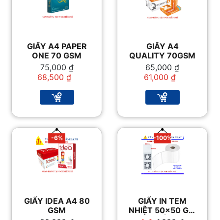
GIẤY A4 PAPER
GIẤY A4
ONE 70 GSM
QUALITY 70GSM
Giá
Giá
Giá
Giá
75,000
₫
65,000
₫
gốc
hiện
gốc
hiện
68,500
₫
61,000
₫
là:
tại
là:
tại
75,000 ₫.
là:
65,000 ₫.
là:
68,500 ₫.
61,000 ₫.
-6%
-100%
GIẤY IDEA A4 80
GIẤY IN TEM
GSM
NHIỆT 50×50 GIÁ
RẺ