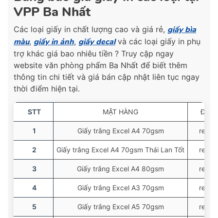
VPP Ba Nhất
Các loại giấy in chất lượng cao và giá rẻ,
giấy bìa
màu
,
giấy in ảnh
,
giấy decal
và các loại giấy in phụ
trợ khác giá bao nhiêu tiền ? Truy cập ngay
website văn phòng phẩm Ba Nhất để biết thêm
thông tin chi tiết và giá bán cập nhật liên tục ngay
thời điểm hiện tại.
STT
MẶT HÀNG
ĐVT
1
Giấy trắng Excel A4 70gsm
ream
2
Giấy trắng Excel A4 70gsm Thái Lan Tốt
ream
3
Giấy trắng Excel A4 80gsm
ream
4
Giấy trắng Excel A3 70gsm
ream
5
Giấy trắng Excel A5 70gsm
ream