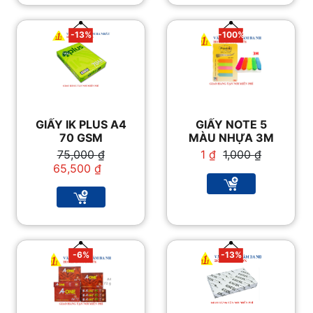
-13%
-100%
GIẤY IK PLUS A4
GIẤY NOTE 5
70 GSM
MÀU NHỰA 3M
Giá
Giá
Giá
Giá
75,000
₫
1
₫
1,000
₫
gốc
hiện
gốc
hiện
65,500
₫
là:
tại
là:
tại
75,000 ₫.
là:
1,000 ₫.
là:
65,500 ₫.
1 ₫.
-6%
-13%