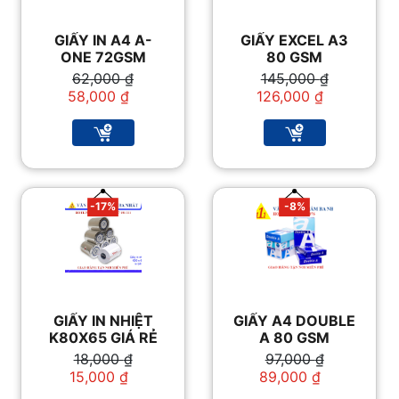
GIẤY IN A4 A-
GIẤY EXCEL A3
ONE 72GSM
80 GSM
Giá
Giá
Giá
Giá
62,000
₫
145,000
₫
gốc
hiện
gốc
hiện
58,000
₫
126,000
₫
là:
tại
là:
tại
62,000 ₫.
là:
145,000 ₫.
là:
58,000 ₫.
126,000 ₫.
-17%
-8%
GIẤY IN NHIỆT
GIẤY A4 DOUBLE
K80X65 GIÁ RẺ
A 80 GSM
Giá
Giá
Giá
Giá
18,000
₫
97,000
₫
gốc
hiện
gốc
hiện
15,000
₫
89,000
₫
là:
tại
là:
tại