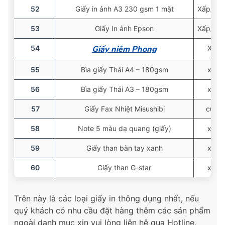
52
Giấy in ảnh A3 230 gsm 1 mặt
Xấp/50 
53
Giấy In ảnh Epson
Xấp/20 
54
Giấy niêm Phong
Xấp
55
Bìa giấy Thái A4 – 180gsm
xấp
56
Bìa giấy Thái A3 – 180gsm
xấp
57
Giấy Fax Nhiệt Misushibi
cuộn
58
Note 5 màu dạ quang (giấy)
xấp
59
Giấy than bàn tay xanh
xấp
60
Giấy than G-star
xấp
Trên này là các loại giấy in thông dụng nhất, nếu
quý khách có nhu cầu đặt hàng thêm các sản phẩm
ngoài danh mục xin vui lòng liên hệ qua Hotline,