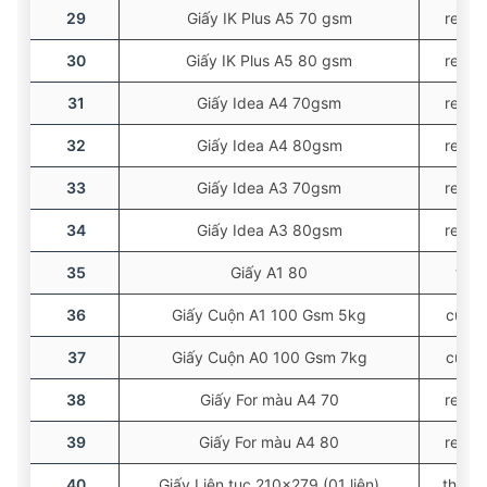
29
Giấy IK Plus A5 70 gsm
ream
30
Giấy IK Plus A5 80 gsm
ream
31
Giấy Idea A4 70gsm
ream
32
Giấy Idea A4 80gsm
ream
33
Giấy Idea A3 70gsm
ream
34
Giấy Idea A3 80gsm
ream
35
Giấy A1 80
tờ
36
Giấy Cuộn A1 100 Gsm 5kg
cuộn
37
Giấy Cuộn A0 100 Gsm 7kg
cuộn
38
Giấy For màu A4 70
ream
39
Giấy For màu A4 80
ream
40
Giấy Liên tục 210×279 (01 liên)
thùng