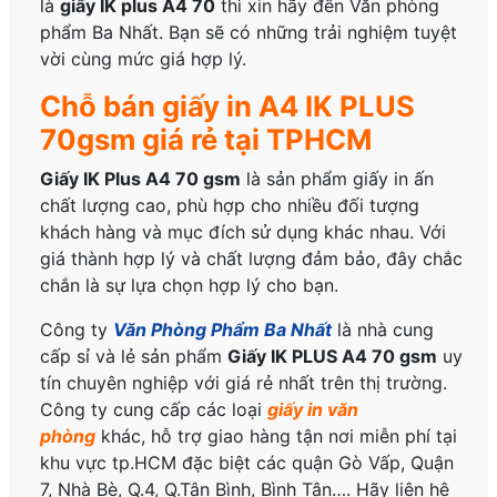
là
giấy IK plus A4 70
thì xin hãy đến Văn phòng
phẩm Ba Nhất. Bạn sẽ có những trải nghiệm tuyệt
vời cùng mức giá hợp lý.
Chỗ bán giấy in A4 IK PLUS
70gsm giá rẻ tại TPHCM
Giấy IK Plus A4 70 gsm
là sản phẩm giấy in ấn
chất lượng cao, phù hợp cho nhiều đối tượng
khách hàng và mục đích sử dụng khác nhau. Với
giá thành hợp lý và chất lượng đảm bảo, đây chắc
chắn là sự lựa chọn hợp lý cho bạn.
Công ty
Văn Phòng Phẩm Ba Nhất
là nhà cung
cấp sỉ và lẻ sản phẩm
Giấy IK PLUS A4 70 gsm
uy
tín chuyên nghiệp với giá rẻ nhất trên thị trường.
Công ty cung cấp các loại
giấy in văn
phòng
khác, hỗ trợ giao hàng tận nơi miễn phí tại
khu vực tp.HCM đặc biệt các quận Gò Vấp, Quận
7, Nhà Bè, Q.4, Q.Tân Bình, Bình Tân…. Hãy liên hệ