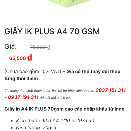
GIẤY IK PLUS A4 70 GSM
Giá:
₫
Giá gốc là: 75,000 ₫.
75,000
₫
Giá hiện tại là: 65,500 ₫.
65,500
(Chưa bao gồm 10% VAT) -
Giá có thể thay đổi theo
từng thời điểm
0937 151 311
Giá mang tính chất tham khảo, liên hệ bộ phận kinh doanh:
- 0937 191 311
để biết giá chính xác
Giấy in A4 IK PLUS 70gsm cao cấp nhập khẩu từ Indo
Kích thước: Khổ A4 (210 x 297mm)
Định lượng: 70gsm