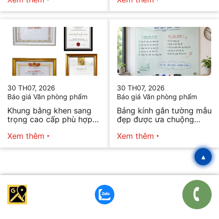
30 TH07, 2026
30 TH07, 2026
Báo giá Văn phòng phẩm
Báo giá Văn phòng phẩm
Khung bằng khen sang
Bảng kính gắn tường mẫu
trọng cao cấp phù hợp
đẹp được ưa chuộng
mọi nhu cầu
năm 2026
Xem thêm
Xem thêm
▴
Công Ty TNHH Văn Phòng Phẩm BA NHẤT
GCNDKKD số 0313773664 do Sở KH-ĐT TPHCM