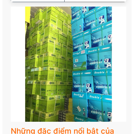
☑️ Ứng dụng:
in văn bản, tài liệu, hợp đồn
☑️ Trọng lượng:
Khoảng 2kg /ream, 10kg /thù
Những đặc điểm nổi bật của