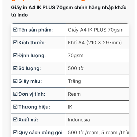
Giấy in A4 IK PLUS 70gsm chính hãng nhập khẩu
từ Indo
☑️ Tên sản phẩm:
Giấy A4 IK PLUS 70gsm
☑️ Kích thước:
Khổ A4 (210 x 297mm)
☑️ Định lượng:
70gsm
☑️ Số lượng:
500 tờ
☑️ Giấy màu:
Trắng
☑️ Đơn vị tính:
Ream
☑️ Thương hiệu:
IK
☑️ Xuất xứ:
Indonesia
☑️ Quy cách đóng gói:
500 tờ /ream, 5 ream /thùng