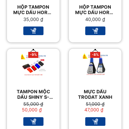
HỘP TAMPON
HỘP TAMPON
MỰC DẤU HORSE
MỰC DẤU HORSE
NO.3
NO.2
35,000
₫
40,000
₫
-9%
-8%
TAMPON MỘC
MỰC DẤU
DẤU SHINY S-
TRODAT XANH
824
Giá
Giá
Giá
Giá
55,000
₫
51,000
₫
gốc
hiện
gốc
hiện
50,000
₫
47,000
₫
là:
tại
là:
tại
55,000 ₫.
là:
51,000 ₫.
là:
50,000 ₫.
47,000 ₫.