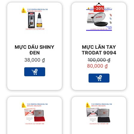
-20%
MỰC DẤU SHINY
MỰC LĂN TAY
ĐEN
TRODAT 9094
Giá
Giá
38,000
₫
100,000
₫
gốc
hiện
80,000
₫
là:
tại
100,000 ₫.
là:
80,000 ₫.