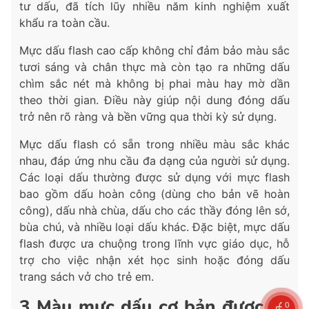
tư dấu, đã tích lũy nhiều năm kinh nghiệm xuất
khẩu ra toàn cầu.
Mực dấu flash cao cấp không chỉ đảm bảo màu sắc
tươi sáng và chân thực mà còn tạo ra những dấu
chìm sắc nét mà không bị phai màu hay mờ dần
theo thời gian. Điều này giúp nội dung đóng dấu
trở nên rõ ràng và bền vững qua thời kỳ sử dụng.
Mực dấu flash có sẵn trong nhiều màu sắc khác
nhau, đáp ứng nhu cầu đa dạng của người sử dụng.
Các loại dấu thường được sử dụng với mực flash
bao gồm dấu hoàn công (dùng cho bản vẽ hoàn
công), dấu nhà chùa, dấu cho các thầy đóng lên sớ,
bùa chú, và nhiều loại dấu khác. Đặc biệt, mực dấu
flash được ưa chuộng trong lĩnh vực giáo dục, hỗ
trợ cho việc nhận xét học sinh hoặc đóng dấu
trang sách vở cho trẻ em.
3 Màu mực dấu cơ bản được sử
0