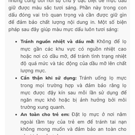
nhưng cũng đòi hỏi sự chú ý đặc biệt để mực dấu
giữ được màu sắc tươi sáng. Phần này trong con
dấu đóng vai trò quan trọng và cần được giữ gìn
để đảm bảo chất lượng nội dung in. Một số biện
pháp sau đây giúp màu mực dấu luôn tươi sáng:
Tránh nguồn nhiệt và dầu mỡ:
Không để lọ
mực gần các khu vực có nguồn nhiệt cao
hoặc nơi có dầu mỡ, để tránh tình trạng nhiệt
độ quá mức và tác động của dầu mỡ lên chất
lượng mực.
Cẩn thận khi sử dụng:
Tránh uống lọ mực
trong mọi trường hợp và đảm bảo rằng lọ
mực được đậy kín sau mỗi lần sử dụng để
ngăn mực khô hoặc bị ảnh hưởng bởi môi
trường xung quanh.
An toàn cho trẻ em:
Đặt lọ mực ở nơi nằm
ngoài tầm tay của trẻ em để tránh tai nạn
không mong muốn và đảm bảo an toàn cho