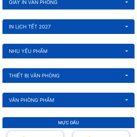
GIẤY IN VĂN PHÒNG
IN LỊCH TẾT 2027
NHU YẾU PHẨM
THIẾT BỊ VĂN PHÒNG
VĂN PHÒNG PHẨM
MỰC DẤU