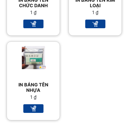
IN BẢNG TÊN
IN BẢNG TÊN KIM
CHỨC DANH
LOẠI
1
₫
1
₫
IN BẢNG TÊN
NHỰA
1
₫