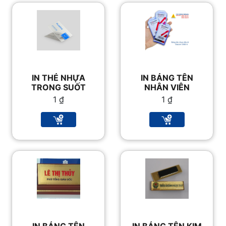
IN THẺ NHỰA
IN BẢNG TÊN
TRONG SUỐT
NHÂN VIÊN
1
₫
1
₫