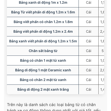
Bảng xanh di động 1m x 1.2m
Cái
1,100
Bảng Từ viết phấn di động 1.2m x 1.6m
Cái
1,695
Bảng viết phấn có chân 1.2m x 1.8m
Cái
1,900
Bảng viết phấn di động 1.2m x 2.4m
Cái
2,400
Bảng xanh viết phấn di động 1.2m x 1.5m
Cái
1,600
Chân sắt bảng từ
Cái
555,
Bảng có chân 1 mặt từ xanh
Cái
1,050
Bảng di động 1 mặt Ceramic xanh
Cái
2,000
Bảng có chân 2 mặt từ xanh
Cái
1,542
Bảng di động 2 mặt xanh trắng
Cái
1,480
Trên này là danh sách các loại bảng từ có chân
bánh xe cơ động thông dụng nhất với giá tốt, nếu