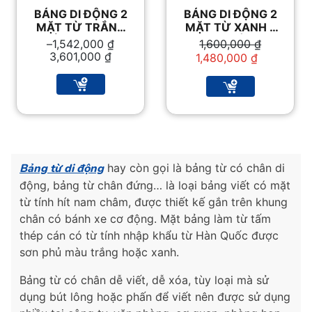
BẢNG DI ĐỘNG 2
BẢNG DI ĐỘNG 2
MẶT TỪ TRẮNG
MẶT TỪ XANH –
CHẤT LƯỢNG TẠI
VĂN PHÒNG
Khoảng
Giá
Giá
–
1,542,000
₫
1,600,000
₫
VPP BA NHẤT
PHẨM BA NHẤT
giá:
gốc
hiện
3,601,000
₫
1,480,000
₫
từ
là:
tại
1,542,000 ₫
1,600,000 ₫.
là:
đến
1,480,000 ₫.
3,601,000 ₫
Bảng từ di động
hay còn gọi là bảng từ có chân di
động, bảng từ chân đứng… là loại bảng viết có mặt
từ tính hít nam châm, được thiết kế gắn trên khung
chân có bánh xe cơ động. Mặt bảng làm từ tấm
thép cán có từ tính nhập khẩu từ Hàn Quốc được
sơn phủ màu trắng hoặc xanh.
Bảng từ có chân dễ viết, dễ xóa, tùy loại mà sử
dụng bút lông hoặc phấn để viết nên được sử dụng