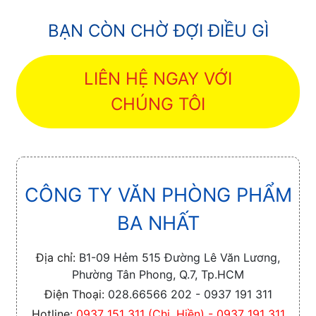
BẠN CÒN CHỜ ĐỢI ĐIỀU GÌ
LIÊN HỆ NGAY VỚI
CHÚNG TÔI
CÔNG TY VĂN PHÒNG PHẨM
BA NHẤT
Địa chỉ:
B1-09 Hẻm 515 Đường Lê Văn Lương,
Phường Tân Phong, Q.7, Tp.HCM
Điện Thoại:
028.66566 202 - 0937 191 311
Hotline:
0937 151 311 (Chị. Hiền) - 0937 191 311