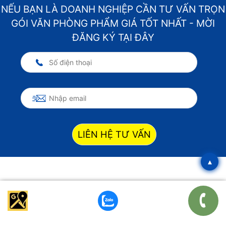
NẾU BẠN LÀ DOANH NGHIỆP CẦN TƯ VẤN TRỌN
GÓI VĂN PHÒNG PHẨM GIÁ TỐT NHẤT - MỜI
ĐĂNG KÝ TẠI ĐÂY
LIÊN HỆ TƯ VẤN
▴
TIN TỨC