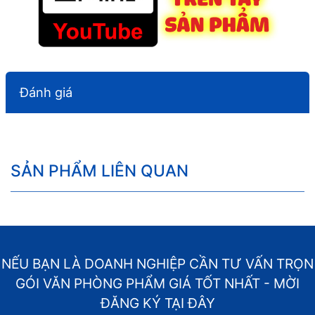
Đánh giá
SẢN PHẨM LIÊN QUAN
NẾU BẠN LÀ DOANH NGHIỆP CẦN TƯ VẤN TRỌN
GÓI VĂN PHÒNG PHẨM GIÁ TỐT NHẤT - MỜI
ĐĂNG KÝ TẠI ĐÂY