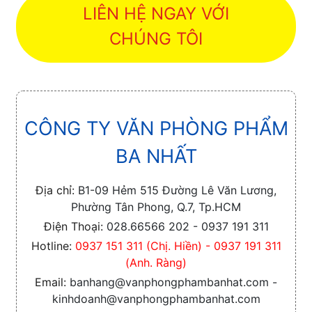
LIÊN HỆ NGAY VỚI
CHÚNG TÔI
CÔNG TY VĂN PHÒNG PHẨM
BA NHẤT
Địa chỉ:
B1-09 Hẻm 515 Đường Lê Văn Lương,
Phường Tân Phong, Q.7, Tp.HCM
Điện Thoại:
028.66566 202 - 0937 191 311
Hotline:
0937 151 311 (Chị. Hiền) - 0937 191 311
(Anh. Ràng)
Email:
banhang@vanphongphambanhat.com -
kinhdoanh@vanphongphambanhat.com