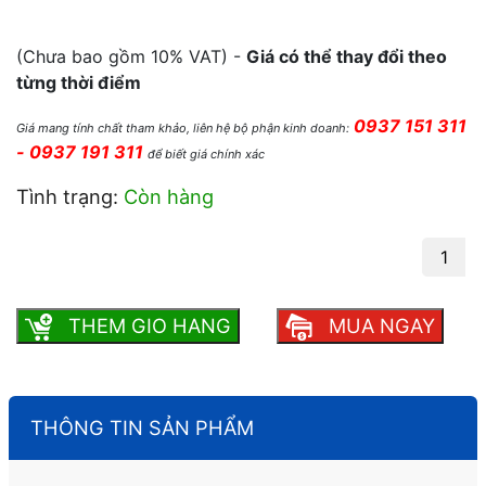
hiện tại là: 1 ₫.
(Chưa bao gồm 10% VAT) -
Giá có thể thay đổi theo
từng thời điểm
0937 151 311
Giá mang tính chất tham khảo, liên hệ bộ phận kinh doanh:
- 0937 191 311
để biết giá chính xác
Tình trạng:
Còn hàng
Bảng Menu treo tường gỗ nền đen viết
phấn số lượng
THEM GIO HANG
MUA NGAY
THÔNG TIN SẢN PHẨM