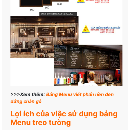
>>>Xem thêm:
Bảng Menu viết phấn nền đen
đứng chân gỗ
Lợi ích của việc sử dụng bảng
Menu treo tường