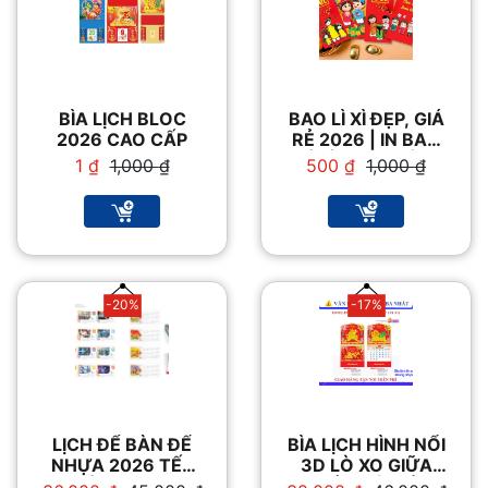
BÌA LỊCH BLOC
BAO LÌ XÌ ĐẸP, GIÁ
2026 CAO CẤP
RẺ 2026 | IN BAO
LÌ XÌ THEO YÊU
Giá
Giá
Giá
Giá
1
₫
1,000
₫
500
₫
1,000
₫
CẦU
gốc
hiện
gốc
hiện
là:
tại
là:
tại
1,000 ₫.
là:
1,000 ₫.
là:
1 ₫.
500 ₫.
-20%
-17%
LỊCH ĐỂ BÀN ĐẾ
BÌA LỊCH HÌNH NỔI
NHỰA 2026 TẾT
3D LÒ XO GIỮA
BÍNH NGỌ.
GẮN BỘ SỐ