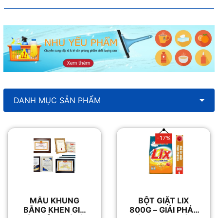
DANH MỤC SẢN PHẨM
-17%
MẪU KHUNG
BỘT GIẶT LIX
BẰNG KHEN GIÁ
800G – GIẢI PHÁP