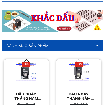
DANH MỤC SẢN PHẨM
-8%
-20%
DẤU NGÀY
DẤU NGÀY
THÁNG NĂM
THÁNG NĂM
TRODAT 4820
TRODAT 4810
Giá
Giá
Giá
Giá
190,000
₫
150,000
₫