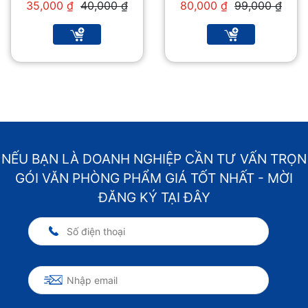
NHƯ Ý
100 MIẾNG
Giá
Giá
Giá
Giá
35,000
₫
40,000
₫
80,000
₫
99,000
₫
gốc
hiện
gốc
hiện
là:
tại
là:
tại
40,000 ₫.
là:
99,000 ₫.
là:
35,000 ₫.
80,000 ₫.
NẾU BẠN LÀ DOANH NGHIỆP CẦN TƯ VẤN TRỌN
GÓI VĂN PHÒNG PHẨM GIÁ TỐT NHẤT - MỜI
ĐĂNG KÝ TẠI ĐÂY