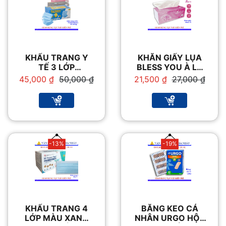
KHẨU TRANG Y
KHĂN GIẤY LỤA
TẾ 3 LỚP
BLESS YOU À LA
PERFETTA
VIE
Giá
Giá
Giá
Giá
45,000
₫
50,000
₫
21,500
₫
27,000
₫
MODERATE
gốc
hiện
gốc
hiện
TRẮNG/XANH
là:
tại
là:
tại
50,000 ₫.
là:
27,000 ₫.
là:
45,000 ₫.
21,500 ₫.
-13%
-19%
KHẨU TRANG 4
BĂNG KEO CÁ
LỚP MÀU XANH
NHÂN URGO HỘP