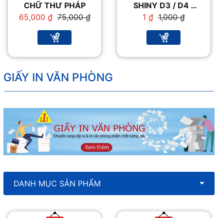
CHỮ THƯ PHÁP
SHINY D3 / D4 /
D5
Giá
Giá
Giá
Giá
65,000
₫
75,000
₫
1
₫
1,000
₫
gốc
hiện
gốc
hiện
là:
tại
là:
tại
75,000 ₫.
là:
1,000 ₫.
là:
65,000 ₫.
1 ₫.
GIẤY IN VĂN PHÒNG
DANH MỤC SẢN PHẨM