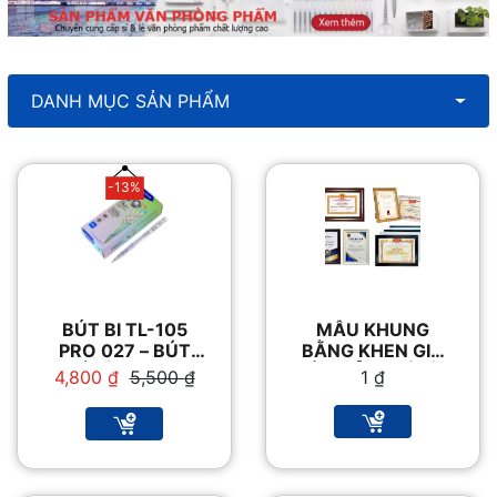
DANH MỤC SẢN PHẨM
-13%
BÚT BI TL-105
MẪU KHUNG
PRO 027 – BÚT
BẰNG KHEN GIÁ
VIẾT ÊM MƯỢT
TỐT MIỄN PHÍ VẬN
Giá
Giá
4,800
₫
5,500
₫
1
₫
CHUYỂN
gốc
hiện
là:
tại
5,500 ₫.
là:
4,800 ₫.