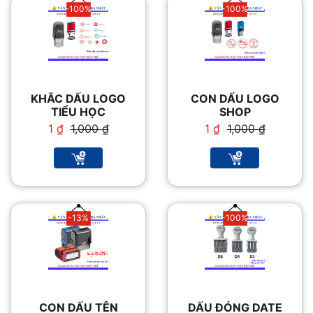
-100%
-100%
KHẮC DẤU LOGO
CON DẤU LOGO
TIỂU HỌC
SHOP
Giá
Giá
Giá
Giá
1
₫
1,000
₫
1
₫
1,000
₫
gốc
hiện
gốc
hiện
là:
tại
là:
tại
1,000 ₫.
là:
1,000 ₫.
là:
1 ₫.
1 ₫.
-13%
-100%
CON DẤU TÊN
DẤU ĐÓNG DATE