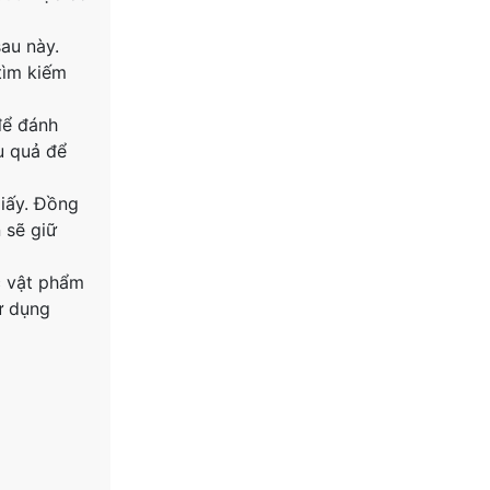
sau này.
tìm kiếm
để đánh
u quả để
giấy. Đồng
 sẽ giữ
c vật phẩm
ử dụng