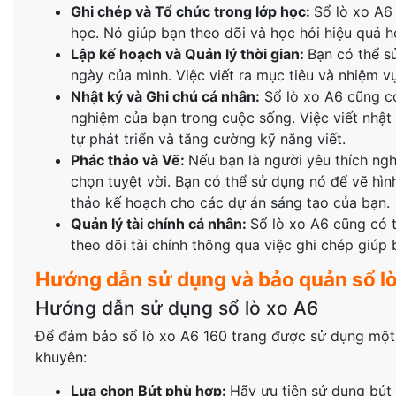
Ghi chép và Tổ chức trong lớp học:
Sổ lò xo A6 
học. Nó giúp bạn theo dõi và học hỏi hiệu quả h
Lập kế hoạch và Quản lý thời gian:
Bạn có thể s
ngày của mình. Việc viết ra mục tiêu và nhiệm v
Nhật ký và Ghi chú cá nhân:
Sổ lò xo A6 cũng có 
nghiệm của bạn trong cuộc sống. Việc viết nhật
tự phát triển và tăng cường kỹ năng viết.
Phác thảo và Vẽ:
Nếu bạn là người yêu thích ngh
chọn tuyệt vời. Bạn có thể sử dụng nó để vẽ hìn
thảo kế hoạch cho các dự án sáng tạo của bạn.
Quản lý tài chính cá nhân:
Sổ lò xo A6 cũng có t
theo dõi tài chính thông qua việc ghi chép giúp 
Hướng dẫn sử dụng và bảo quản sổ lò
Hướng dẫn sử dụng sổ lò xo A6
Để đảm bảo sổ lò xo A6 160 trang được sử dụng một cá
khuyên:
Lựa chọn Bút phù hợp:
Hãy ưu tiên sử dụng bút 