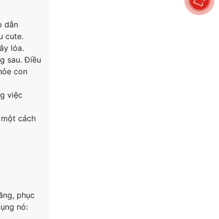
p dẫn
u cute.
ây lóa.
g sau. Điều
khỏe con
ng việc
i một cách
ăng, phục
dụng nó: