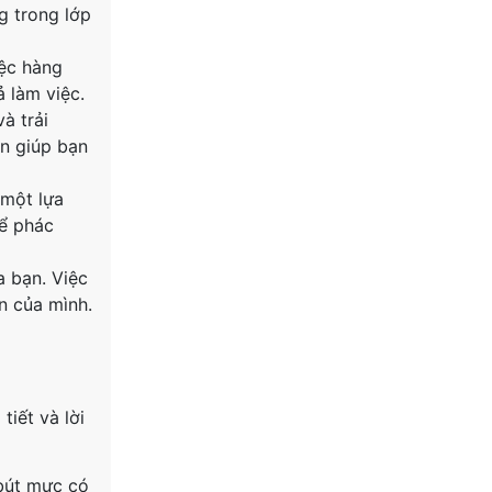
ng trong lớp
iệc hàng
 làm việc.
à trải
òn giúp bạn
 một lựa
để phác
a bạn. Việc
ân của mình.
iết và lời
 bút mực có