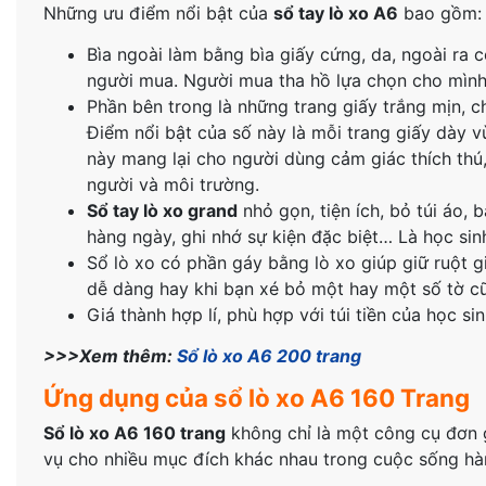
Những ưu điểm nổi bật của
sổ tay lò xo A6
bao gồm:
Bìa ngoài làm bằng bìa giấy cứng, da, ngoài ra c
người mua. Người mua tha hồ lựa chọn cho mình 
Phần bên trong là những trang giấy trắng mịn, c
Điểm nổi bật của số này là mỗi trang giấy dày v
này mang lại cho người dùng cảm giác thích thú, 
người và môi trường.
Sổ tay lò xo grand
nhỏ gọn, tiện ích, bỏ túi áo, 
hàng ngày, ghi nhớ sự kiện đặc biệt… Là học sin
Sổ lò xo có phần gáy bằng lò xo giúp giữ ruột gi
dễ dàng hay khi bạn xé bỏ một hay một số tờ cũ
Giá thành hợp lí, phù hợp với túi tiền của học sin
>>>Xem thêm:
Sổ lò xo A6 200 trang
Ứng dụng của sổ lò xo A6 160 Trang
Sổ lò xo A6 160 trang
không chỉ là một công cụ đơn 
vụ cho nhiều mục đích khác nhau trong cuộc sống hà