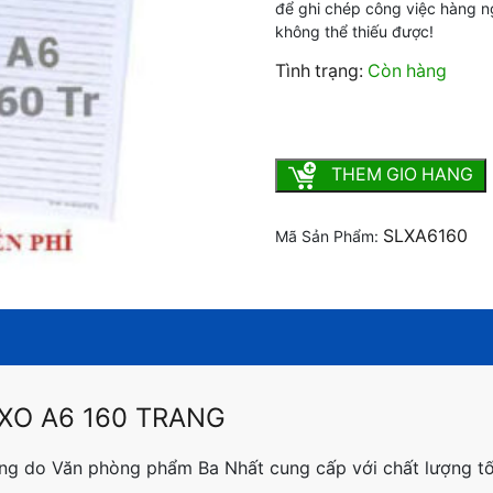
để ghi chép công việc hàng ng
không thể thiếu được!
Tình trạng:
Còn hàng
Sổ lò xo A6 160 trang số l
THEM GIO HANG
SLXA6160
Mã Sản Phẩm:
 XO A6 160 TRANG
ng do Văn phòng phẩm Ba Nhất cung cấp với chất lượng tố