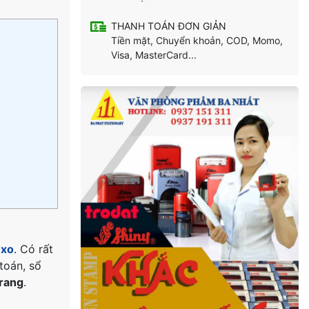
THANH TOÁN ĐƠN GIẢN
Tiền mặt, Chuyển khoản, COD, Momo,
Visa, MasterCard...
 xo
. Có rất
toán, sổ
trang
.