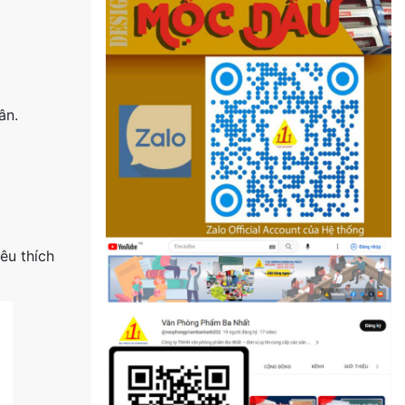
ân.
êu thích