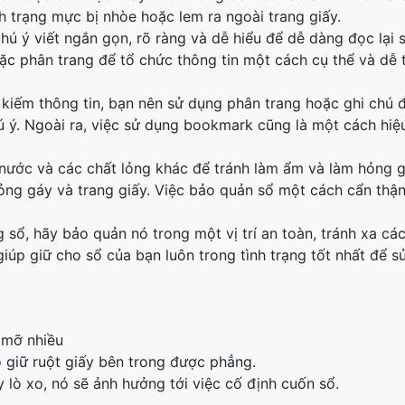
h trạng mực bị nhòe hoặc lem ra ngoài trang giấy.
hú ý viết ngắn gọn, rõ ràng và dễ hiểu để dễ dàng đọc lại 
ặc phân trang để tổ chức thông tin một cách cụ thể và dễ 
kiếm thông tin, bạn nên sử dụng phân trang hoặc ghi chú 
 ý. Ngoài ra, việc sử dụng bookmark cũng là một cách hiệ
 nước và các chất lỏng khác để tránh làm ẩm và làm hỏng 
ỏng gáy và trang giấy. Việc bảo quản sổ một cách cẩn thận
 sổ, hãy bảo quản nó trong một vị trí an toàn, tránh xa cá
iúp giữ cho sổ của bạn luôn trong tình trạng tốt nhất để s
u mỡ nhiều
 giữ ruột giấy bên trong được phẳng.
 lò xo, nó sẽ ảnh hưởng tới việc cố định cuốn sổ.