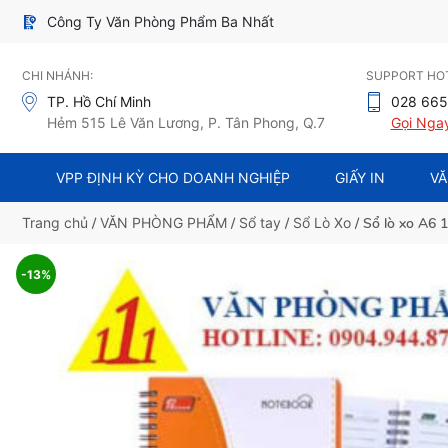
Công Ty Văn Phòng Phẩm Ba Nhất
CHI NHÁNH:
SUPPORT HOT
TP. Hồ Chí Minh
028 665
Hẻm 515 Lê Văn Lương, P. Tân Phong, Q.7
Gọi Nga
VPP ĐỊNH KỲ CHO DOANH NGHIỆP
GIẤY IN
VĂ
Trang chủ
/
VĂN PHÒNG PHẨM
/
Sổ tay
/
Sổ Lò Xo
/ Sổ lò xo A6 
-13%