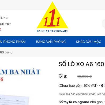
LINE:
66 202
y
N PHÒNG PHẨM
BẢNG VĂN PHÒNG
KHẮC DẤU MỘC
160 trang
SỔ LÒ XO A6 16
Giá:
₫
Giá gốc
15,000
(Chưa bao gồm 10% VAT) -
Gi
Giá mang tính chất tham khảo, liên h
Sổ tay lò xo pgrand
nhỏ gọn, t