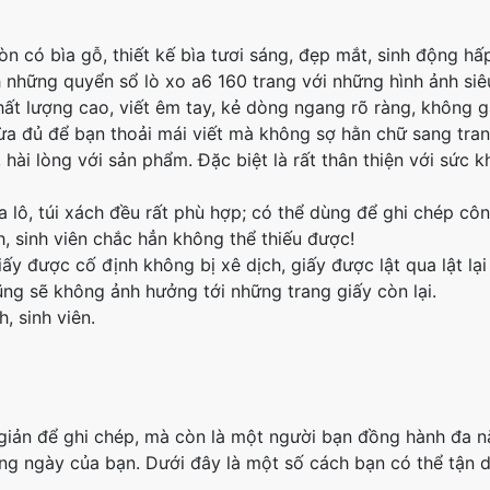
òn có bìa gỗ, thiết kế bìa tươi sáng, đẹp mắt, sinh động hấ
những quyển sổ lò xo a6 160 trang với những hình ảnh siê
hất lượng cao, viết êm tay, kẻ dòng ngang rõ ràng, không g
ừa đủ để bạn thoải mái viết mà không sợ hằn chữ sang tran
hài lòng với sản phẩm. Đặc biệt là rất thân thiện với sức 
ba lô, túi xách đều rất phù hợp; có thể dùng để ghi chép cô
h, sinh viên chắc hẳn không thể thiếu được!
ấy được cố định không bị xê dịch, giấy được lật qua lật lạ
ng sẽ không ảnh hưởng tới những trang giấy còn lại.
h, sinh viên.
giản để ghi chép, mà còn là một người bạn đồng hành đa n
ng ngày của bạn. Dưới đây là một số cách bạn có thể tận 