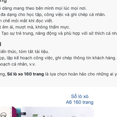
 dàng mang theo bên mình mọi lúc mọi nơi.
đa dạng cho học tập, công việc và ghi chép cá nhân.
n chế mỏi mắt khi đọc viết.
t êm ái, mượt mà, không thấm mực.
– Tạo sự trẻ trung, năng động và phù hợp với sở thích cá nh
g
ến thức, tóm tắt tài liệu.
p, lập kế hoạch công việc, ghi chép thông tin khách hàng.
hoạch cá nhân, v.v.
ăng,
Sổ lò xo 160 trang
là lựa chọn hoàn hảo cho những ai y