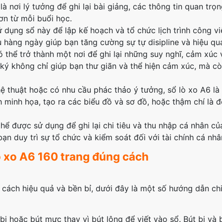
là nơi lý tưởng để ghi lại bài giảng, các thông tin quan trọ
ơn từ mỗi buổi học.
ử dụng sổ này để lập kế hoạch và tổ chức lịch trình công v
ụ hàng ngày giúp bạn tăng cường sự tự disipline và hiệu quả
thể trở thành một nơi để ghi lại những suy nghĩ, cảm xúc v
 ký không chỉ giúp bạn thư giãn và thể hiện cảm xúc, mà c
ệ thuật hoặc có nhu cầu phác thảo ý tưởng, sổ lò xo A6 là
h minh họa, tạo ra các biểu đồ và sơ đồ, hoặc thậm chí là 
hể được sử dụng để ghi lại chi tiêu và thu nhập cá nhân củ
bạn duy trì sự tổ chức và kiểm soát đối với tài chính cá nh
 xo A6 160 trang đúng cách
ch hiệu quả và bền bỉ, dưới đây là một số hướng dẫn chi t
bi hoặc bút mực thay vì bút lông để viết vào sổ. Bút bi và