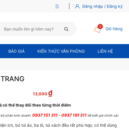
Đăng nhập / Đăng ký
0
Giỏ Hàng
BÁO GIÁ
KIẾN THỨC VĂN PHÒNG
LIÊN HỆ
0 TRANG
₫
 là: 15,000 ₫.
Giá hiện tại là: 13,000 ₫.
13,000
á có thể thay đổi theo từng thời điểm
0937 151 311 - 0937 191 311
ệ bộ phận kinh doanh:
để biết giá chính xác
iện ích, bỏ túi áo, ba lô, túi xách đều rất phù hợp; có thể dùng