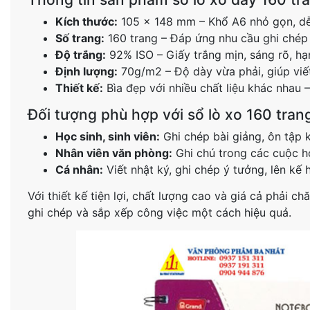
Kích thước:
105 x 148 mm – Khổ A6 nhỏ gọn, dễ
Số trang:
160 trang – Đáp ứng nhu cầu ghi chép 
Độ trắng:
92% ISO – Giấy trắng mịn, sáng rõ, hạ
Định lượng:
70g/m2 – Độ dày vừa phải, giúp viế
Thiết kế:
Bìa đẹp với nhiều chất liệu khác nhau 
Đối tượng phù hợp với sổ lò xo 160 tran
Học sinh, sinh viên:
Ghi chép bài giảng, ôn tập ki
Nhân viên văn phòng:
Ghi chú trong các cuộc họ
Cá nhân:
Viết nhật ký, ghi chép ý tưởng, lên kế 
Với thiết kế tiện lợi, chất lượng cao và giá cả phải ch
ghi chép và sắp xếp công việc một cách hiệu quả.