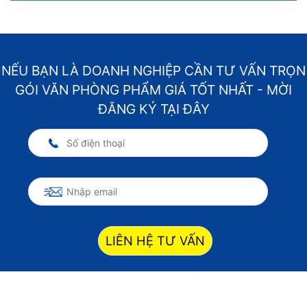
NẾU BẠN LÀ DOANH NGHIỆP CẦN TƯ VẤN TRỌN
GÓI VĂN PHÒNG PHẨM GIÁ TỐT NHẤT - MỜI
ĐĂNG KÝ TẠI ĐÂY
LIÊN HỆ TƯ VẤN