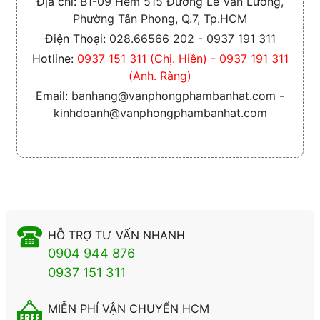
Địa chỉ:
B1-09 Hẻm 515 Đường Lê Văn Lương,
Phường Tân Phong, Q.7, Tp.HCM
Điện Thoại:
028.66566 202 - 0937 191 311
Hotline:
0937 151 311 (Chị. Hiền) - 0937 191 311
(Anh. Ràng)
Email:
banhang@vanphongphambanhat.com -
kinhdoanh@vanphongphambanhat.com
HỖ TRỢ TƯ VẤN NHANH
0904 944 876
0937 151 311
MIỄN PHÍ VẬN CHUYỂN HCM