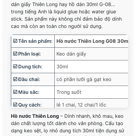
dán giấy Thiên Long hay hồ dán 30ml G-08…
trong tiếng Anh là liquid glue hoặc water glue
stick. Sản phẩm này không chỉ đảm bảo độ dính
cao mà còn an toàn cho người sử dụng.
☑️ Tên sản phẩm:
Hồ nước Thiên Long G08 30ml
☑️ Phân loại:
Keo dán giấy
☑️ Dung tích:
30ml
☑️ Đầu chai:
có phần lưỡi gà gạt keo
☑️ Màu sắc:
Trong suốt
☑️ Quy cách:
lẻ 1 chai, 12 chai/1 lốc
Hồ nước Thiên Long
– Dính nhanh, khô mau, keo
☑️ Thương hiệu:
Thiên Long
dán chất lượng tốt dành cho văn phòng. Cấu tạo
☑️ Xuất xứ:
Việt Nam
dạng keo sệt, lọ nhỏ dung tích 30ml tiện dụng sử