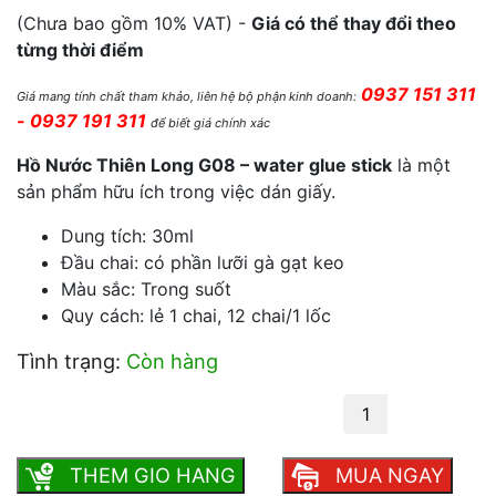
(Chưa bao gồm 10% VAT) -
Giá có thể thay đổi theo
từng thời điểm
0937 151 311
Giá mang tính chất tham khảo, liên hệ bộ phận kinh doanh:
- 0937 191 311
để biết giá chính xác
Hồ Nước Thiên Long G08 – water glue stick
là một
sản phẩm hữu ích trong việc dán giấy.
Dung tích: 30ml
Đầu chai: có phần lưỡi gà gạt keo
Màu sắc: Trong suốt
Quy cách: lẻ 1 chai, 12 chai/1 lốc
Tình trạng:
Còn hàng
Hồ nước Thiên Long G08 số lượng
THEM GIO HANG
MUA NGAY