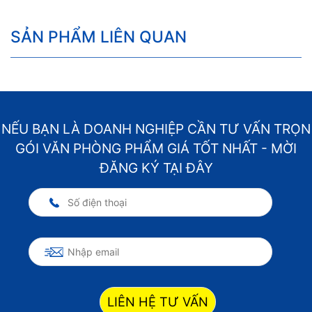
SẢN PHẨM LIÊN QUAN
NẾU BẠN LÀ DOANH NGHIỆP CẦN TƯ VẤN TRỌN
GÓI VĂN PHÒNG PHẨM GIÁ TỐT NHẤT - MỜI
ĐĂNG KÝ TẠI ĐÂY
LIÊN HỆ TƯ VẤN