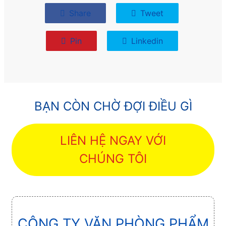
Share
Tweet
Pin
Linkedin
BẠN CÒN CHỜ ĐỢI ĐIỀU GÌ
LIÊN HỆ NGAY VỚI
CHÚNG TÔI
CÔNG TY VĂN PHÒNG PHẨM