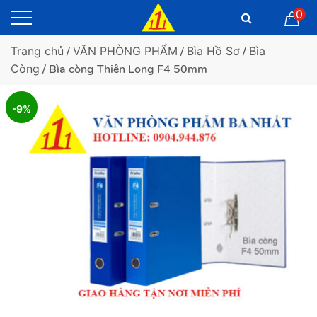
0
Trang chủ
/
VĂN PHÒNG PHẨM
/
Bìa Hồ Sơ
/
Bìa
Còng
/ Bìa còng Thiên Long F4 50mm
-9%