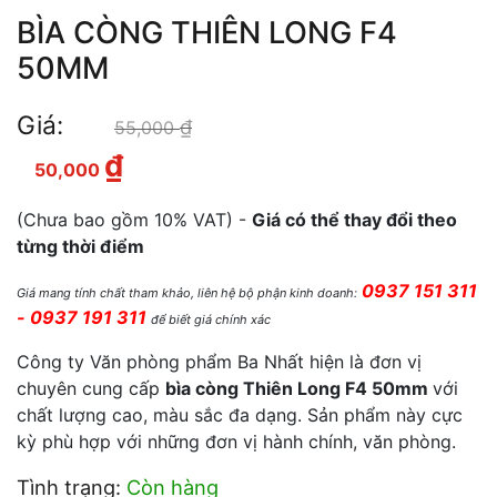
BÌA CÒNG THIÊN LONG F4
50MM
Giá:
₫
Giá gốc là: 55,000 ₫.
55,000
₫
Giá hiện tại là: 50,000 ₫.
50,000
(Chưa bao gồm 10% VAT) -
Giá có thể thay đổi theo
từng thời điểm
0937 151 311
Giá mang tính chất tham khảo, liên hệ bộ phận kinh doanh:
- 0937 191 311
để biết giá chính xác
Công ty Văn phòng phẩm Ba Nhất hiện là đơn vị
chuyên cung cấp
bìa còng Thiên Long F4 50mm
với
chất lượng cao, màu sắc đa dạng. Sản phẩm này cực
kỳ phù hợp với những đơn vị hành chính, văn phòng.
Tình trạng:
Còn hàng