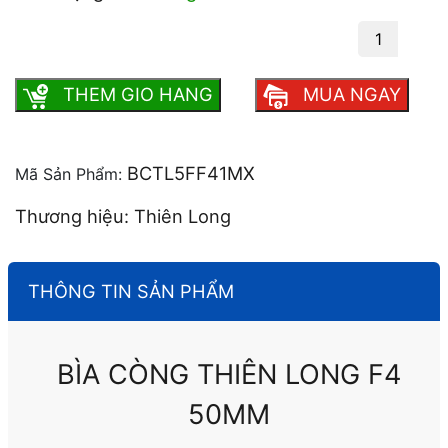
Bìa còng Thiên Long F4 50mm số lượng
THEM GIO HANG
MUA NGAY
BCTL5FF41MX
Mã Sản Phẩm:
Thương hiệu: Thiên Long
THÔNG TIN SẢN PHẨM
BÌA CÒNG THIÊN LONG F4
50MM