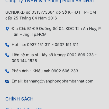
Công Ty TNHH Văn Phòng Phẩm BA NHẤT
GCNDKKD số 0313773664 do Sở KH-ĐT TPHCM
cấp 25 Tháng 04 Năm 2016
Địa Chỉ:
B1-09 Đường Số 04, KDC Tân An Huy, P.
Tân Hưng, Tp.HCM
Hotline:
0937 151 311 - 0937 191 311
Liên hệ mua sỉ - lấy số lượng:
0902 606 233 -
093 144 1626
Phản ánh - Khiếu nại:
0902 606 233
Email:
banhang@vanphongphambanhat.com
CHÍNH SÁCH