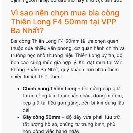
cạnh nguồn nhiệt có dầu mỡ hay khu vực ẩm ướt.
Vì sao nên chọn mua bìa còng
Thiên Long F4 50mm tại VPP
Ba Nhất?
Bìa còng Thiên Long F4 50mm là lựa chọn quen
thuộc của nhiều văn phòng, cơ quan hành chính và
trường học nhờ thương hiệu Thiên Long uy tín, độ
bền cao cùng mức giá hợp lý. Khi đặt mua tại Văn
Phòng Phẩm Ba Nhất, quý khách còn nhận thêm
nhiều lợi ích thiết thực:
Chính hãng Thiên Long
– bìa cứng cáp giữ
form, còng kim loại chắc chắn, đóng mở êm,
kẹp giữ tài liệu gọn gàng, bền bỉ khi dùng lâu
dài.
Gáy còng 50mm
– độ dày vừa phải, lưu trữ
tốt lượng hồ sơ, chứng từ trung bình, phù
hợp công việc hằng ngày.