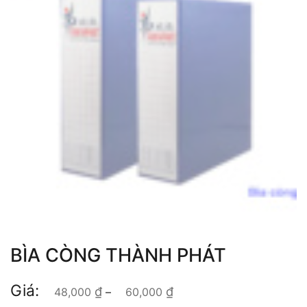
BÌA CÒNG THÀNH PHÁT
Giá:
₫
₫
Khoảng giá: từ
48,000
–
60,000