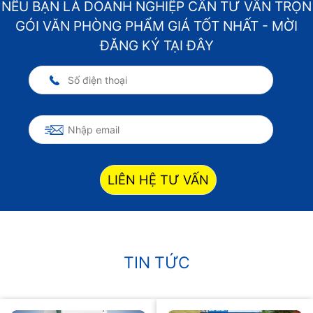
NẾU BẠN LÀ DOANH NGHIỆP CẦN TƯ VẤN TRỌN
GÓI VĂN PHÒNG PHẨM GIÁ TỐT NHẤT - MỜI
ĐĂNG KÝ TẠI ĐÂY
LIÊN HỆ TƯ VẤN
TIN TỨC