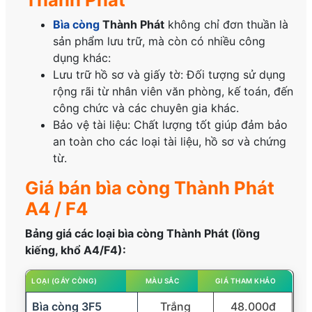
Bìa còng
Thành Phát
không chỉ đơn thuần là
sản phẩm lưu trữ, mà còn có nhiều công
dụng khác:
Lưu trữ hồ sơ và giấy tờ: Đối tượng sử dụng
rộng rãi từ nhân viên văn phòng, kế toán, đến
công chức và các chuyên gia khác.
Bảo vệ tài liệu: Chất lượng tốt giúp đảm bảo
an toàn cho các loại tài liệu, hồ sơ và chứng
từ.
Giá bán bìa còng Thành Phát
A4 / F4
Bảng giá các loại bìa còng Thành Phát (lồng
kiếng, khổ A4/F4):
LOẠI (GÁY CÒNG)
MÀU SẮC
GIÁ THAM KHẢO
Bìa còng 3F5
Trắng
48.000đ