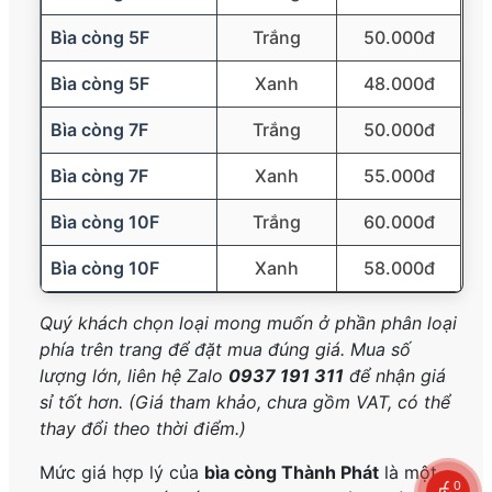
Bìa còng 5F
Trắng
50.000đ
Bìa còng 5F
Xanh
48.000đ
Bìa còng 7F
Trắng
50.000đ
Bìa còng 7F
Xanh
55.000đ
Bìa còng 10F
Trắng
60.000đ
Bìa còng 10F
Xanh
58.000đ
Quý khách chọn loại mong muốn ở phần phân loại
phía trên trang để đặt mua đúng giá. Mua số
lượng lớn, liên hệ Zalo
0937 191 311
để nhận giá
sỉ tốt hơn. (Giá tham khảo, chưa gồm VAT, có thể
thay đổi theo thời điểm.)
Mức giá hợp lý của
bìa còng Thành Phát
là một
0