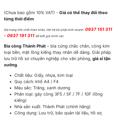
48,000 ₫ đến 60,000 ₫
(Chưa bao gồm 10% VAT) -
Giá có thể thay đổi theo
từng thời điểm
0937 151 311
Giá mang tính chất tham khảo, liên hệ bộ phận kinh doanh:
- 0937 191 311
để biết giá chính xác
Bìa còng Thành Phát
– bìa cứng chắc chắn, còng kim
loại bền, mặt lồng kiếng thay nhãn dễ dàng. Giải pháp
lưu trữ hồ sơ chuyên nghiệp cho văn phòng,
giá sỉ tận
xưởng
.
Chất liệu: Giấy, nhựa, kim loại
Quy cách: khổ A4 / F4
Màu sắc: Trắng, xanh dương
Phân loại: gáy còng 3F5 / 5F / 7F / 10F (lồng
kiếng)
Nhà sản xuất: Thành Phát (chính hãng)
Công dụng: Lưu trữ, bảo quản tài liệu, hồ sơ,