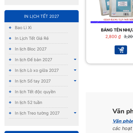
IN LỊCH TẾT 2027
Bao Lì Xì
BẢNG TÊN NHỰ
Giá
Giá
2,800
₫
3,2
In Lịch Tết Giá Rẻ
gốc
hiện
là:
tại
In lịch Bloc 2027
3,200
là:
2,800
In lịch Để bàn 2027
In lịch Lò xo giữa 2027
In lịch Sổ tay 2027
In lịch Tết độc quyền
In lịch 52 tuần
Văn ph
In lịch Treo tường 2027
Văn phò
các hoạt 