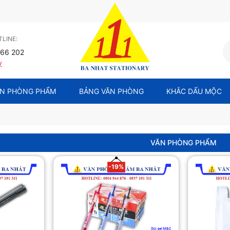
LINE:
66 202
y
N PHÒNG PHẨM
BẢNG VĂN PHÒNG
KHẮC DẤU MỘC
VĂN PHÒNG PHẨM
-19%