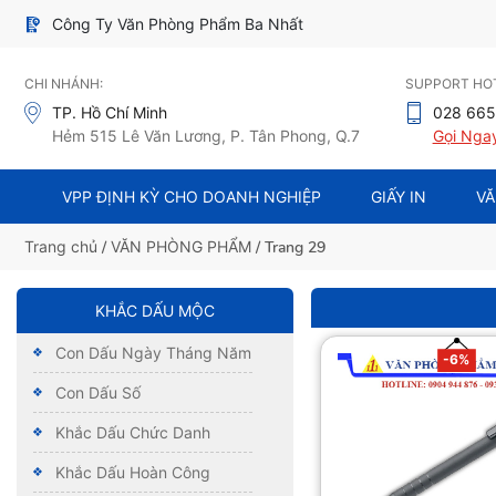
Công Ty Văn Phòng Phẩm Ba Nhất
CHI NHÁNH:
SUPPORT HOT
TP. Hồ Chí Minh
028 665
Hẻm 515 Lê Văn Lương, P. Tân Phong, Q.7
Gọi Nga
VPP ĐỊNH KỲ CHO DOANH NGHIỆP
GIẤY IN
VĂ
Trang chủ
/
VĂN PHÒNG PHẨM
/ Trang 29
KHẮC DẤU MỘC
Con Dấu Ngày Tháng Năm
-6%
Con Dấu Số
Khắc Dấu Chức Danh
Khắc Dấu Hoàn Công