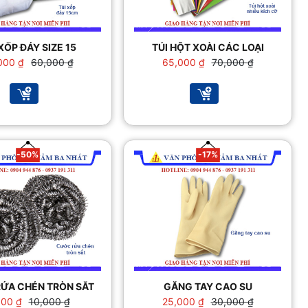
XỐP ĐÁY SIZE 15
TÚI HỘT XOÀI CÁC LOẠI
Giá
Giá
Giá
Giá
000
₫
60,000
₫
65,000
₫
70,000
₫
gốc
hiện
gốc
hiện
là:
tại
là:
tại
60,000 ₫.
là:
70,000 ₫.
là:
50,000 ₫.
65,000 ₫.
-50%
-17%
ỬA CHÉN TRÒN SẮT
GĂNG TAY CAO SU
Giá
Giá
Giá
Giá
000
₫
10,000
₫
25,000
₫
30,000
₫