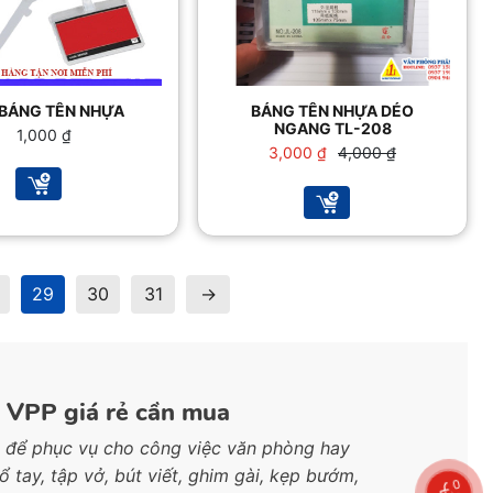
 BẢNG TÊN NHỰA
BẢNG TÊN NHỰA DẺO
NGANG TL-208
1,000
₫
Giá
Giá
3,000
₫
4,000
₫
gốc
hiện
là:
tại
4,000 ₫.
là:
3,000 ₫.
29
30
31
→
h VPP giá rẻ cần mua
 để phục vụ cho công việc văn phòng hay
ổ tay, tập vở, bút viết, ghim gài, kẹp bướm,
0