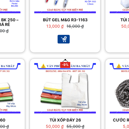
 BK 250 –
BÚT GEL M&G R3-1163
TÚI 
IÁ RẺ
Giá
Giá
13,000
₫
16,000
₫
50,
000
₫
gốc
hiện
là:
tại
16,000 ₫.
là:
0 ₫.
13,000 ₫.
0 ₫.
-9%
 60
TÚI XỐP ĐÁY 26
CƯỚC R
Giá
Giá
000
₫
50,000
₫
55,000
₫
5,