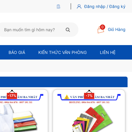
Đăng nhập / Đăng ký
0
Giỏ Hàng
BÁO GIÁ
KIẾN THỨC VĂN PHÒNG
LIÊN HỆ
-17%
-7%