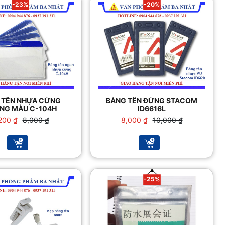
-23%
-20%
 TÊN NHỰA CỨNG
BẢNG TÊN ĐỨNG STACOM
NG MÀU C-104H
ID6616L
Giá
Giá
Giá
Giá
200
₫
8,000
₫
8,000
₫
10,000
₫
gốc
hiện
gốc
hiện
là:
tại
là:
tại
8,000 ₫.
là:
10,000 ₫.
là:
6,200 ₫.
8,000 ₫.
-25%