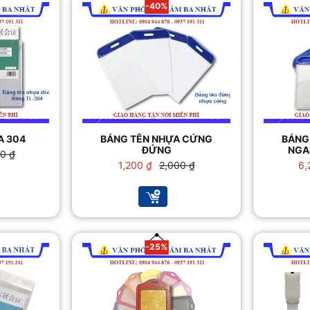
-40%
A 304
BẢNG TÊN NHỰA CỨNG
BẢNG
ĐỨNG
NGA
00
₫
Giá
Giá
1,200
₫
2,000
₫
6,
gốc
hiện
là:
tại
 ₫.
2,000 ₫.
là:
 ₫.
1,200 ₫.
-25%