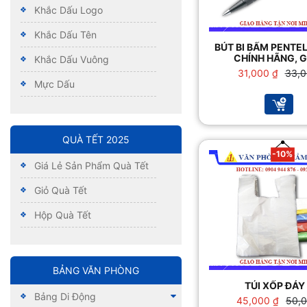
Khắc Dấu Logo
Khắc Dấu Tên
BÚT BI BẤM PENTEL
CHÍNH HÃNG, G
Khắc Dấu Vuông
Giá
Giá
31,000
₫
33,
Mực Dấu
gốc
hiện
là:
tại
33,00
là:
31,00
QUÀ TẾT 2025
-10%
Giá Lẻ Sản Phẩm Quà Tết
Giỏ Quà Tết
Hộp Quà Tết
BẢNG VĂN PHÒNG
TÚI XỐP ĐÁY
Bảng Di Động
Giá
Giá
45,000
₫
50,