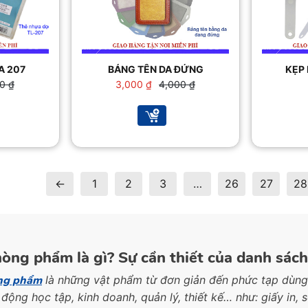
A 207
BẢNG TÊN DA ĐỨNG
KẸP
Giá
Giá
00
₫
3,000
₫
4,000
₫
gốc
hiện
là:
tại
 ₫.
4,000 ₫.
là:
 ₫.
3,000 ₫.
←
1
2
3
…
26
27
28
òng phẩm là gì? Sự cần thiết của danh sác
ng phẩm
là những vật phẩm từ đơn giản đến phức tạp dùng
động học tập, kinh doanh, quản lý, thiết kế… như: giấy in, s