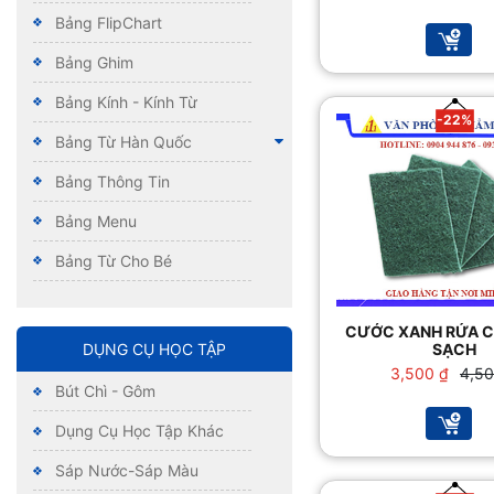
gốc
hiện
Bảng FlipChart
là:
tại
50,00
là:
Bảng Ghim
45,00
Bảng Kính - Kính Từ
-22%
Bảng Từ Hàn Quốc
Bảng Thông Tin
Bảng Menu
Bảng Từ Cho Bé
CƯỚC XANH RỬA C
SẠCH
DỤNG CỤ HỌC TẬP
Giá
Giá
3,500
₫
4,5
Bút Chì - Gôm
gốc
hiện
là:
tại
Dụng Cụ Học Tập Khác
4,500
là:
3,500
Sáp Nước-Sáp Màu