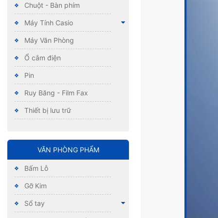
Chuột - Bàn phím
Máy Tính Casio
Máy Văn Phòng
Ổ cắm điện
Pin
Ruy Băng - Film Fax
Thiết bị lưu trữ
VĂN PHÒNG PHẨM
Bấm Lỗ
Gỡ Kim
Sổ tay