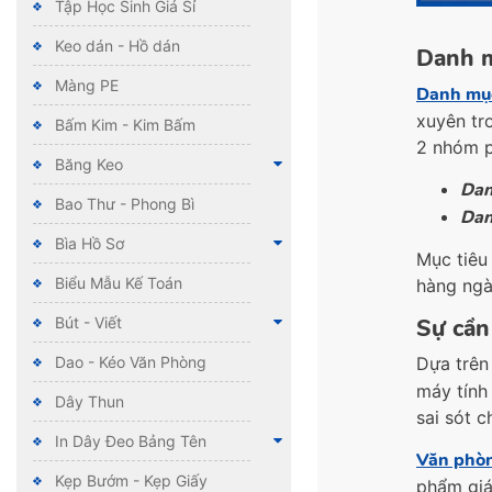
Tập Học Sinh Giá Sỉ
Keo dán - Hồ dán
Danh m
Màng PE
Danh mụ
xuyên tr
Bấm Kim - Kim Bấm
2 nhóm p
Băng Keo
Dan
Bao Thư - Phong Bì
Dan
Bìa Hồ Sơ
Mục tiêu
Biểu Mẫu Kế Toán
hàng ngà
Sự cần
Bút - Viết
Dựa trên
Dao - Kéo Văn Phòng
máy tính
Dây Thun
sai sót 
In Dây Đeo Bảng Tên
Văn phò
Kẹp Bướm - Kẹp Giấy
phẩm giá