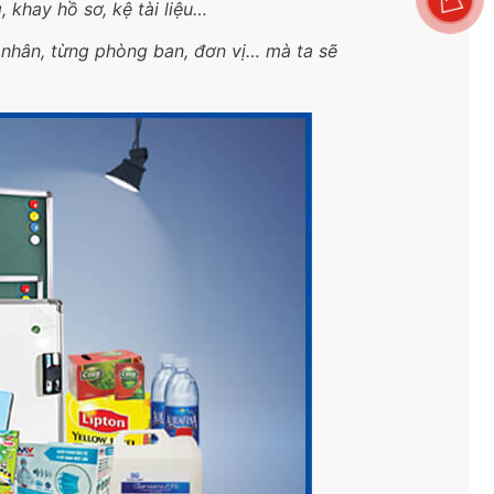
, khay hồ sơ, kệ tài liệu…
á nhân, từng phòng ban, đơn vị… mà ta sẽ