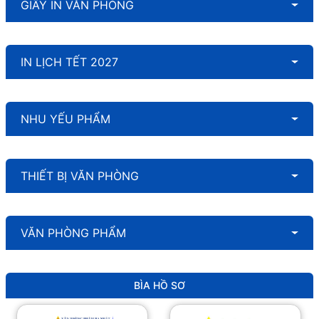
GIẤY IN VĂN PHÒNG
IN LỊCH TẾT 2027
NHU YẾU PHẨM
THIẾT BỊ VĂN PHÒNG
VĂN PHÒNG PHẨM
BÌA HỒ SƠ