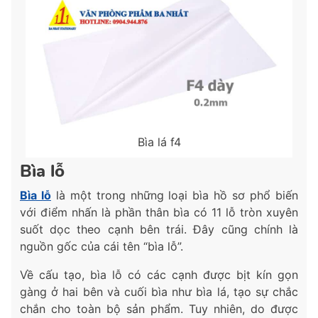
Bìa lá f4
Bìa lỗ
Bìa lỗ
là một trong những loại bìa hồ sơ phổ biến
với điểm nhấn là phần thân bìa có 11 lỗ tròn xuyên
suốt dọc theo cạnh bên trái. Đây cũng chính là
nguồn gốc của cái tên “bìa lỗ”.
Về cấu tạo, bìa lỗ có các cạnh được bịt kín gọn
gàng ở hai bên và cuối bìa như bìa lá, tạo sự chắc
chắn cho toàn bộ sản phẩm. Tuy nhiên, do được