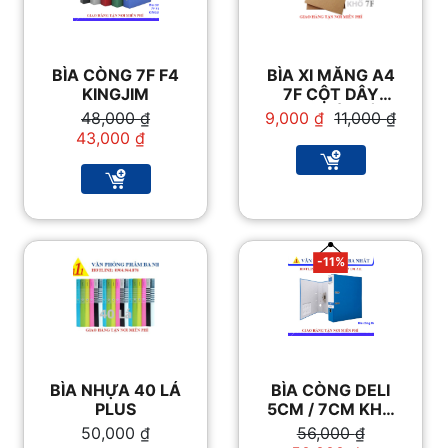
BÌA CÒNG 7F F4
BÌA XI MĂNG A4
KINGJIM
7F CỘT DÂY
ĐỰNG TÀI LIỆU
Giá
Giá
Giá
Giá
48,000
₫
9,000
₫
11,000
₫
gốc
hiện
gốc
hiện
43,000
₫
là:
tại
là:
tại
48,000 ₫.
là:
11,000 ₫.
là:
43,000 ₫.
9,000 ₫.
-11%
BÌA NHỰA 40 LÁ
BÌA CÒNG DELI
PLUS
5CM / 7CM KHỔ
A4
Giá
Giá
50,000
₫
56,000
₫