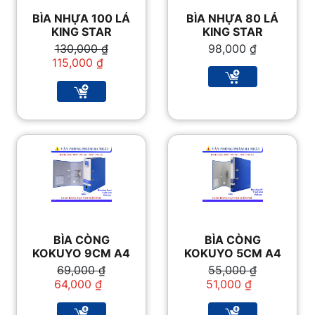
BÌA NHỰA 100 LÁ
BÌA NHỰA 80 LÁ
KING STAR
KING STAR
Giá
Giá
130,000
₫
98,000
₫
gốc
hiện
115,000
₫
là:
tại
130,000 ₫.
là:
115,000 ₫.
BÌA CÒNG
BÌA CÒNG
KOKUYO 9CM A4
KOKUYO 5CM A4
Giá
Giá
Giá
Giá
69,000
₫
55,000
₫
gốc
hiện
gốc
hiện
64,000
₫
51,000
₫
là:
tại
là:
tại
69,000 ₫.
là:
55,000 ₫.
là: