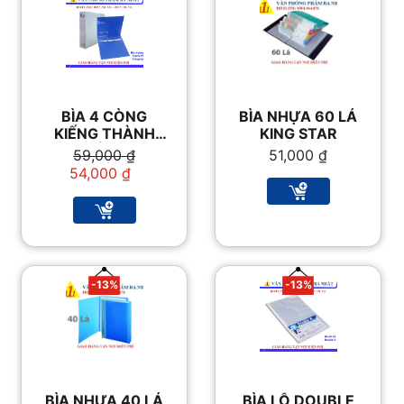
BÌA 4 CÒNG
BÌA NHỰA 60 LÁ
KIẾNG THÀNH
KING STAR
PHÁT 7F
Giá
Giá
59,000
₫
51,000
₫
gốc
hiện
54,000
₫
là:
tại
59,000 ₫.
là:
54,000 ₫.
-13%
-13%
BÌA NHỰA 40 LÁ
BÌA LỖ DOUBLE