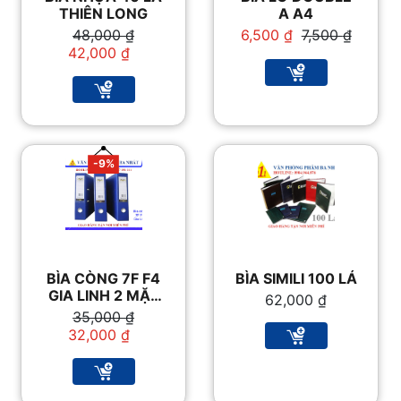
THIÊN LONG
A A4
Giá
Giá
Giá
Giá
48,000
₫
6,500
₫
7,500
₫
gốc
hiện
gốc
hiện
42,000
₫
là:
tại
là:
tại
48,000 ₫.
là:
7,500 ₫.
là:
42,000 ₫.
6,500 ₫.
-9%
BÌA CÒNG 7F F4
BÌA SIMILI 100 LÁ
GIA LINH 2 MẶT
62,000
₫
XI XANH
Giá
Giá
35,000
₫
gốc
hiện
32,000
₫
là:
tại
35,000 ₫.
là:
32,000 ₫.