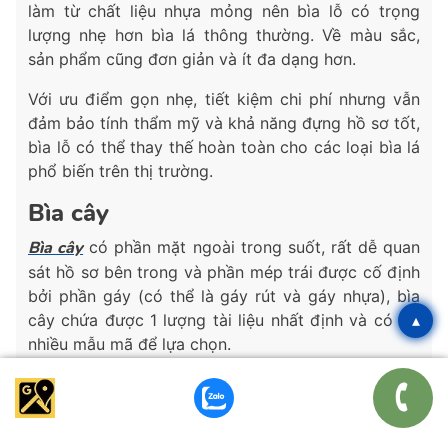
làm từ chất liệu nhựa mỏng nên bìa lỗ có trọng
lượng nhẹ hơn bìa lá thông thường. Về màu sắc,
sản phẩm cũng đơn giản và ít đa dạng hơn.
Với ưu điểm gọn nhẹ, tiết kiệm chi phí nhưng vẫn
đảm bảo tính thẩm mỹ và khả năng đựng hồ sơ tốt,
bìa lỗ có thể thay thế hoàn toàn cho các loại bìa lá
phổ biến trên thị trường.
Bìa cây
Bìa cây
có phần mặt ngoài trong suốt, rất dễ quan
sát hồ sơ bên trong và phần mép trái được cố định
bởi phần gáy (có thể là gáy rút và gáy nhựa), bìa
cây chứa được 1 lượng tài liệu nhất định và có rất
▴
nhiều mẫu mã để lựa chọn.
Bìa cây là một trong những mẫu bìa hồ sơ phổ biến
với đặc điểm dễ dàng quan sát nội dung bên trong.
Cụ thể, phần mặt trước của bìa cây được làm bằng