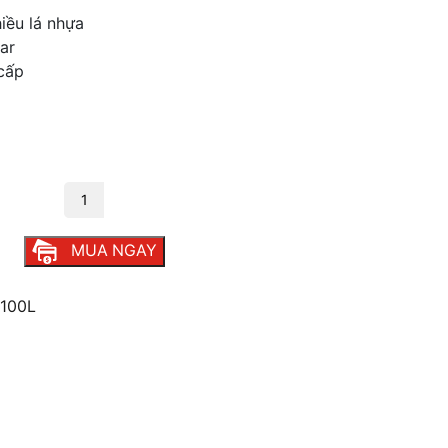
iều lá nhựa
ar
 cấp
g
số lượng
MUA NGAY
100L