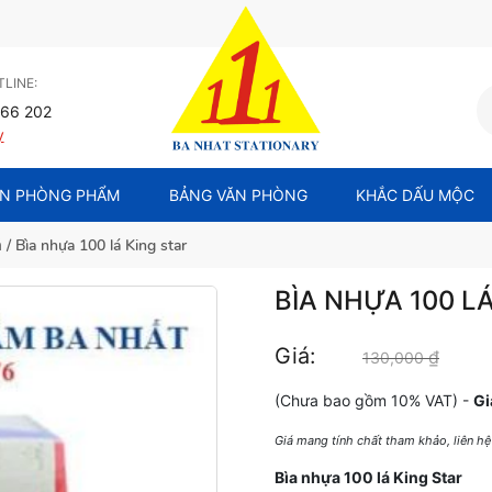
LINE:
66 202
y
N PHÒNG PHẨM
BẢNG VĂN PHÒNG
KHẮC DẤU MỘC
á
/ Bìa nhựa 100 lá King star
BÌA NHỰA 100 L
Giá:
₫
Giá gố
130,000
(Chưa bao gồm 10% VAT) -
Gi
Giá mang tính chất tham khảo, liên h
Bìa nhựa 100 lá King Star