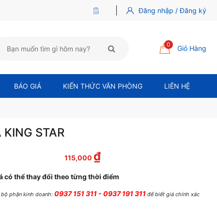
Đăng nhập / Đăng ký
0
Giỏ Hàng
BÁO GIÁ
KIẾN THỨC VĂN PHÒNG
LIÊN HỆ
Á KING STAR
₫
c là: 130,000 ₫.
Giá hiện tại là: 115,000 ₫.
115,000
á có thể thay đổi theo từng thời điểm
0937 151 311 - 0937 191 311
ệ bộ phận kinh doanh:
để biết giá chính xác