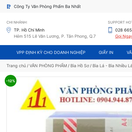
Công Ty Văn Phòng Phẩm Ba Nhất
CHI NHÁNH:
SUPPORT HOT
TP. Hồ Chí Minh
028 665
Hẻm 515 Lê Văn Lương, P. Tân Phong, Q.7
Gọi Nga
VPP ĐỊNH KỲ CHO DOANH NGHIỆP
GIẤY IN
VĂ
Trang chủ
/
VĂN PHÒNG PHẨM
/
Bìa Hồ Sơ
/
Bìa Lá - Bìa Nhiều L
-12%