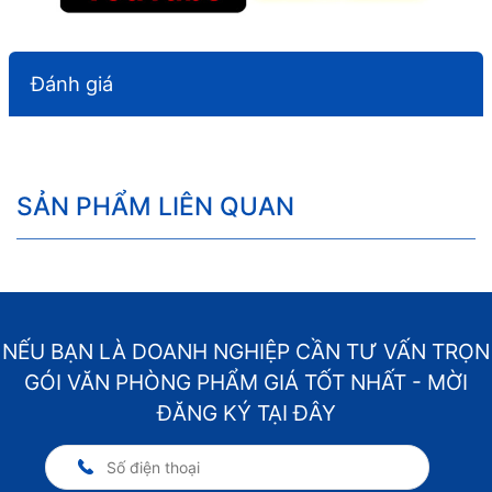
Đánh giá
SẢN PHẨM LIÊN QUAN
NẾU BẠN LÀ DOANH NGHIỆP CẦN TƯ VẤN TRỌN
GÓI VĂN PHÒNG PHẨM GIÁ TỐT NHẤT - MỜI
ĐĂNG KÝ TẠI ĐÂY