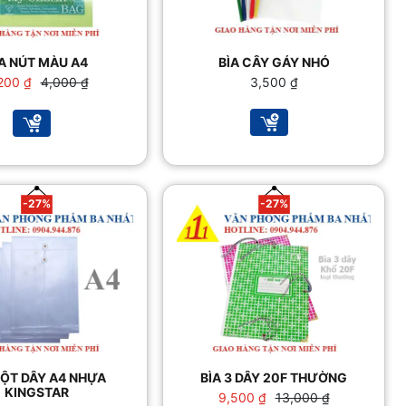
A NÚT MÀU A4
BÌA CÂY GÁY NHỎ
Giá
Giá
200
₫
4,000
₫
3,500
₫
gốc
hiện
là:
tại
4,000 ₫.
là:
3,200 ₫.
-27%
-27%
CỘT DÂY A4 NHỰA
BÌA 3 DÂY 20F THƯỜNG
KINGSTAR
Giá
Giá
9,500
₫
13,000
₫