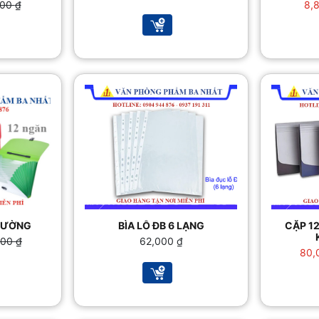
000
₫
8,
0 ₫.
0 ₫.
HƯỜNG
BÌA LỖ ĐB 6 LẠNG
CẶP 12
000
₫
62,000
₫
80,
0 ₫.
0 ₫.