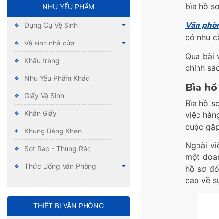
bìa hồ sơ
NHU YẾU PHẨM
Văn phò
Dụng Cụ Vệ Sinh
có nhu c
Vệ sinh nhà cửa
Qua bài 
Khẩu trang
chính sá
Nhu Yếu Phẩm Khác
Bìa hồ
Giấy Vệ Sinh
Bìa hồ s
Khăn Giấy
việc hàn
cuộc gặp
Khung Bằng Khen
Ngoài vi
Sọt Rác - Thùng Rác
một doan
Thức Uống Văn Phòng
hồ sơ đó
cao về s
THIẾT BỊ VĂN PHÒNG