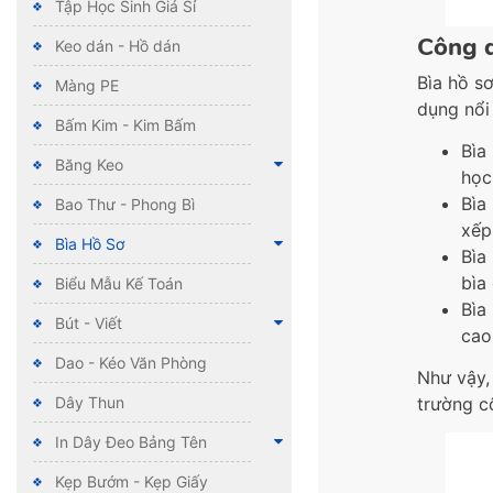
Tập Học Sinh Giá Sỉ
Công d
Keo dán - Hồ dán
Bìa hồ s
Màng PE
dụng nổi
Bấm Kim - Kim Bấm
Bìa
Băng Keo
học
Bìa
Bao Thư - Phong Bì
xếp
Bìa Hồ Sơ
Bìa
bìa
Biểu Mẫu Kế Toán
Bìa
Bút - Viết
cao
Dao - Kéo Văn Phòng
Như vậy,
trường c
Dây Thun
In Dây Đeo Bảng Tên
Kẹp Bướm - Kẹp Giấy