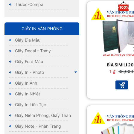
Thước-Compa
-100%
GIẤY IN VĂN PHÒNG
Giấy Bìa Màu
Giấy Decal - Tomy
Giấy Ford Màu
BÌA SIMILI 20
Giá
Giá
1
₫
35,00
Giấy In - Photo
gốc
hiện
là:
tại
Giấy In Ảnh
35,00
là:
1 ₫.
Giấy In Nhiệt
Giấy In Liên Tục
Giấy Niêm Phong, Giấy Than
Giấy Note - Phân Trang