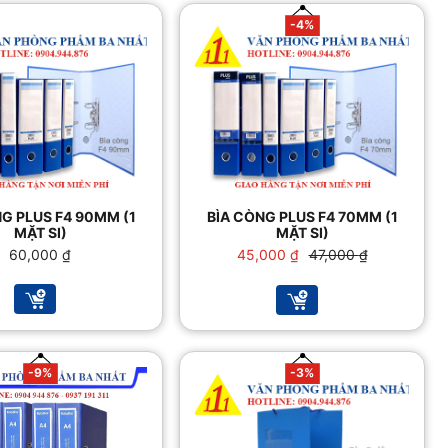
-4%
G PLUS F4 90MM (1
BÌA CÒNG PLUS F4 70MM (1
MẶT SI)
MẶT SI)
Giá
Giá
60,000
₫
45,000
₫
47,000
₫
gốc
hiện
là:
tại
47,000 ₫.
là:
45,000 ₫.
-9%
-3%