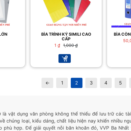
 LỚN
BÌA TRÌNH KÝ SIMILI CAO
BÌA CÒN
CẤP
50,
Giá
Giá
1
₫
1,000
₫
gốc
hiện
là:
tại
1,000 ₫.
là:
1 ₫.
←
1
2
3
4
5
ơ là vật dụng văn phòng không thể thiếu để lưu trữ các tài
về chủng loại, kiểu dáng, chất liệu hiện nay khiến nhiều 
 phù hợp. Để giải quyết nỗi băn khoăn đó, VVP Ba Nhất t