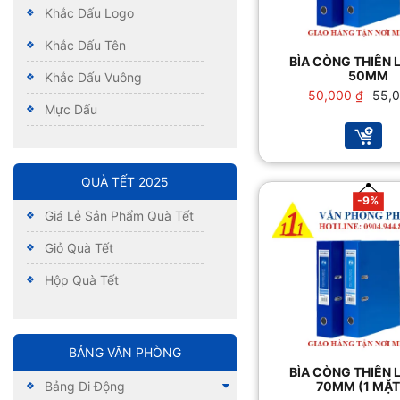
Khắc Dấu Logo
Khắc Dấu Tên
BÌA CÒNG THIÊN 
50MM
Khắc Dấu Vuông
Giá
Giá
50,000
₫
55,
Mực Dấu
gốc
hiện
là:
tại
55,00
là:
50,00
QUÀ TẾT 2025
-9%
Giá Lẻ Sản Phẩm Quà Tết
Giỏ Quà Tết
Hộp Quà Tết
BẢNG VĂN PHÒNG
BÌA CÒNG THIÊN 
Bảng Di Động
70MM (1 MẶT 