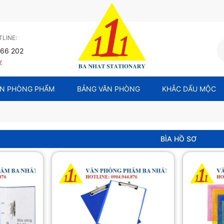
LINE:
66 202
y
N PHÒNG PHẨM
BẢNG VĂN PHÒNG
KHẮC DẤU MỘC
BÌA HỒ SƠ