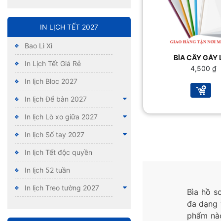
IN LỊCH TẾT 2027
Bao Lì Xì
BÌA CÂY GÁY
In Lịch Tết Giá Rẻ
4,500
₫
In lịch Bloc 2027
In lịch Để bàn 2027
In lịch Lò xo giữa 2027
In lịch Sổ tay 2027
In lịch Tết độc quyền
In lịch 52 tuần
In lịch Treo tường 2027
Bìa hồ s
đa dạng 
phẩm nào