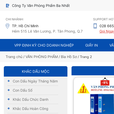
Công Ty Văn Phòng Phẩm Ba Nhất
CHI NHÁNH:
SUPPORT HOT
TP. Hồ Chí Minh
028 665
Hẻm 515 Lê Văn Lương, P. Tân Phong, Q.7
Gọi Nga
VPP ĐỊNH KỲ CHO DOANH NGHIỆP
GIẤY IN
VĂ
Trang chủ
/
VĂN PHÒNG PHẨM
/
Bìa Hồ Sơ
/ Trang 2
KHẮC DẤU MỘC
Con Dấu Ngày Tháng Năm
-9%
Con Dấu Số
Khắc Dấu Chức Danh
Khắc Dấu Hoàn Công