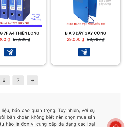
G 7F A4 THIÊN LONG
BÌA 3 DÂY GÁY CỨNG
Giá
Giá
Giá
Giá
000
₫
55,000
₫
29,000
₫
30,000
₫
gốc
hiện
gốc
hiện
là:
tại
là:
tại
55,000 ₫.
là:
30,000 ₫.
là:
50,000 ₫.
29,000 ₫.
6
7
→
 liệu, báo cáo quan trọng. Tuy nhiên, với sự
người băn khoăn không biết nên chọn mua sản
ự hào là đơn vị cung cấp đa dạng các loại
0