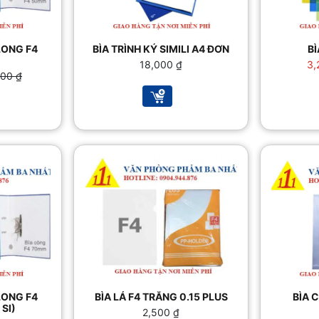
LONG F4
BÌA TRÌNH KÝ SIMILI A4 ĐƠN
BÌ
18,000
₫
3,
000
₫
0 ₫.
0 ₫.
LONG F4
BÌA LÁ F4 TRẮNG 0.15 PLUS
BÌA 
SI)
2,500
₫