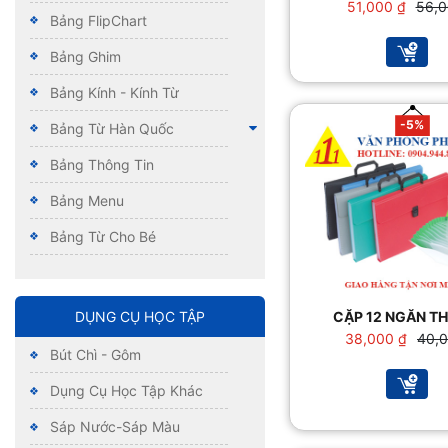
Giá
Giá
51,000
₫
56,
Bảng FlipChart
gốc
hiện
là:
tại
Bảng Ghim
56,00
là:
51,00
Bảng Kính - Kính Từ
-5%
Bảng Từ Hàn Quốc
Bảng Thông Tin
Bảng Menu
Bảng Từ Cho Bé
CẶP 12 NGĂN T
DỤNG CỤ HỌC TẬP
Giá
Giá
38,000
₫
40,
Bút Chì - Gôm
gốc
hiện
là:
tại
Dụng Cụ Học Tập Khác
40,00
là:
38,00
Sáp Nước-Sáp Màu