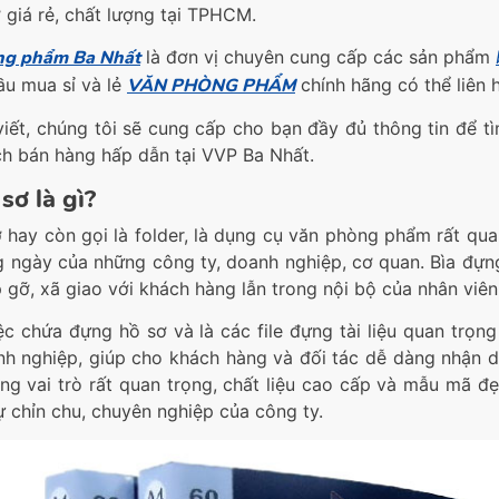
 giá rẻ, chất lượng tại TPHCM.
ng phẩm Ba Nhất
là đơn vị chuyên cung cấp các sản phẩm
ầu mua sỉ và lẻ
VĂN PHÒNG PHẨM
chính hãng có thể liên h
viết, chúng tôi sẽ cung cấp cho bạn đầy đủ thông tin để 
ch bán hàng hấp dẫn tại VVP Ba Nhất.
 sơ là gì?
ơ hay còn gọi là folder, là dụng cụ văn phòng phẩm rất qu
g ngày của những công ty, doanh nghiệp, cơ quan. Bìa đựng 
 gỡ, xã giao với khách hàng lẫn trong nội bộ của nhân viên
ệc chứa đựng hồ sơ và là các file đựng tài liệu quan trọng
h nghiệp, giúp cho khách hàng và đối tác dễ dàng nhận dạn
ng vai trò rất quan trọng, chất liệu cao cấp và mẫu mã đ
ự chỉn chu, chuyên nghiệp của công ty.