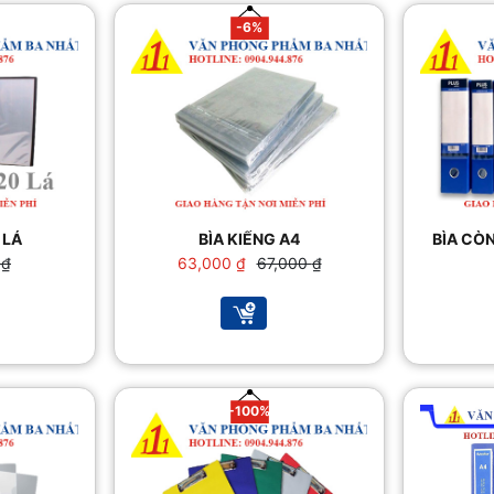
-6%
 LÁ
BÌA KIẾNG A4
BÌA CÒN
Giá
Giá
0
₫
63,000
₫
67,000
₫
gốc
hiện
là:
tại
0 ₫.
67,000 ₫.
là:
63,000 ₫.
-100%