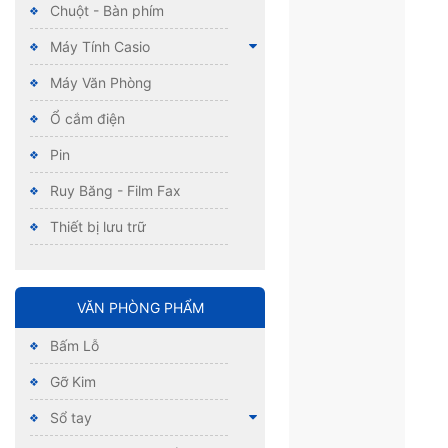
Chuột - Bàn phím
Máy Tính Casio
Máy Văn Phòng
Ổ cắm điện
Pin
Ruy Băng - Film Fax
Thiết bị lưu trữ
VĂN PHÒNG PHẨM
Bấm Lỗ
Gỡ Kim
Sổ tay