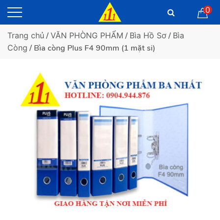
0
Trang chủ
/
VĂN PHÒNG PHẨM
/
Bìa Hồ Sơ
/
Bìa
Còng
/ Bìa còng Plus F4 90mm (1 mặt si)