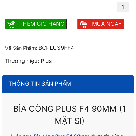
Bìa còng Plus F4 90mm (1 mặt si) số lượng
THEM GIO HANG
MUA NGAY
BCPLUS9FF4
Mã Sản Phẩm:
Thương hiệu: Plus
THÔNG TIN SẢN PHẨM
BÌA CÒNG PLUS F4 90MM (1
MẶT SI)