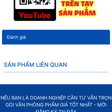
Đánh giá
SẢN PHẨM LIÊN QUAN
NẾU BẠN LÀ DOANH NGHIỆP CẦN TƯ VẤN TRỌN
GÓI VĂN PHÒNG PHẨM GIÁ TỐT NHẤT - MỜI
ĐĂNG KÝ TẠI ĐÂY