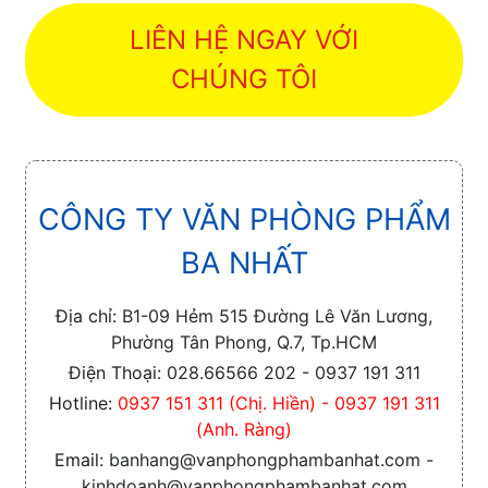
LIÊN HỆ NGAY VỚI
CHÚNG TÔI
CÔNG TY VĂN PHÒNG PHẨM
BA NHẤT
Địa chỉ:
B1-09 Hẻm 515 Đường Lê Văn Lương,
Phường Tân Phong, Q.7, Tp.HCM
Điện Thoại:
028.66566 202 - 0937 191 311
Hotline:
0937 151 311 (Chị. Hiền) - 0937 191 311
(Anh. Ràng)
Email:
banhang@vanphongphambanhat.com -
kinhdoanh@vanphongphambanhat.com