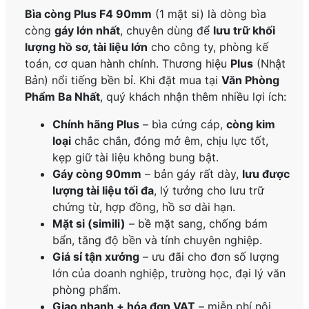
Bìa còng Plus F4 90mm
(1 mặt si) là dòng bìa
còng
gáy lớn nhất
, chuyên dùng để
lưu trữ khối
lượng hồ sơ, tài liệu lớn
cho công ty, phòng kế
toán, cơ quan hành chính. Thương hiệu
Plus
(Nhật
Bản) nổi tiếng bền bỉ. Khi đặt mua tại
Văn Phòng
Phẩm Ba Nhất
, quý khách nhận thêm nhiều lợi ích:
Chính hãng Plus
– bìa cứng cáp,
còng kim
loại
chắc chắn, đóng mở êm, chịu lực tốt,
kẹp giữ tài liệu không bung bật.
Gáy còng 90mm
– bản gáy rất dày,
lưu được
lượng tài liệu tối đa
, lý tưởng cho lưu trữ
chứng từ, hợp đồng, hồ sơ dài hạn.
Mặt si (simili)
– bề mặt sang, chống bám
bẩn, tăng độ bền và tính chuyên nghiệp.
Giá sỉ tận xưởng
– ưu đãi cho đơn số lượng
lớn của doanh nghiệp, trường học, đại lý văn
phòng phẩm.
Giao nhanh + hóa đơn VAT
– miễn phí nội