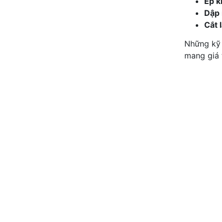
Ép k
Dập 
Cắt 
Những kỹ 
mang giá t