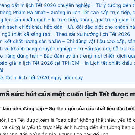
 nang đặt in lịch Tết 2026 chuyên nghiệp – Từ ý tưởng đến
Phòng Phẩm Ba Nhất – Xưởng in lịch Tết cao cấp trực tiếp, 
g lực sản xuất mạnh – In trực tiếp, không qua trung gian, tố
ính sách chiết khấu hấp dẫn – Ưu đãi đặc biệt cho khách h
i ngũ thiết kế sáng tạo – Theo sát xu hướng lịch Tết 2026
m kết chất lượng sản phẩm – Chỉ dùng vật liệu cao cấp, s
ch vụ khách hàng chuyên nghiệp – Tư vấn tận nơi, hỗ trợ to
ao hàng đúng hẹn – Bảo đảm uy tín trong mọi chiến dịch qu
báo giá in lịch Tết 2026 tại TPHCM – In Lịch tết chiết khấu
ài
hệ đặt in lịch Tết 2026 ngay hôm nay
i mã sức hút của một cuốn lịch Tết được
” làm nên đẳng cấp – Sự lên ngôi của các chất liệu đặc biệt
n lịch Tết được xem là “cao cấp”, không thể thiếu yếu tố c
 và cũng là yếu tố trực tiếp ảnh hưởng đến ấn tượng ban 
iấy cho đến phần áo bìa, khung lịch hay đế lịch.