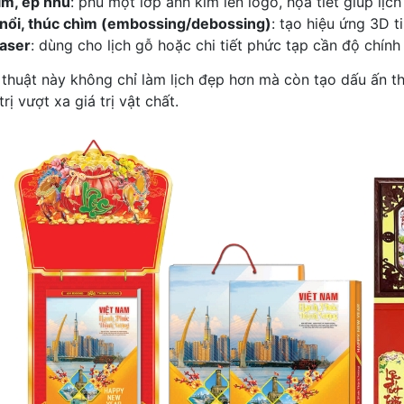
im, ép nhũ
: phủ một lớp ánh kim lên logo, họa tiết giúp lịch
nổi, thúc chìm (embossing/debossing)
: tạo hiệu ứng 3D ti
laser
: dùng cho lịch gỗ hoặc chi tiết phức tạp cần độ chính
thuật này không chỉ làm lịch đẹp hơn mà còn tạo dấu ấn t
rị vượt xa giá trị vật chất.