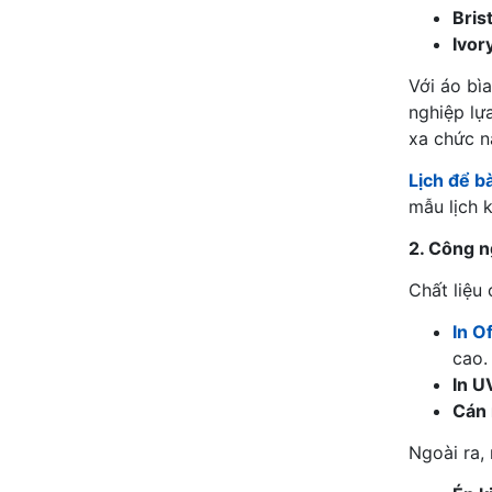
Brist
Ivor
Với áo bìa
nghiệp lự
xa chức n
Lịch để b
mẫu lịch 
2. Công n
Chất liệu
In O
cao.
In U
Cán
Ngoài ra,