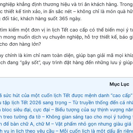
nghiệp khẳng định thương hiệu và tri ân khách hàng. Trong 
 thiết kế tinh xảo, in ấn sắc nét – không chỉ là món quà h
 đối tác, khách hàng suốt 365 ngày.
tìm kiếm một đơn vị in lịch Tết cao cấp có thể biến mọi ý
n mong muốn dịch vụ chuyên nghiệp, hỗ trợ thiết kế, báo g
cho đơn hàng lớn?
ày chính là kim chỉ nam toàn diện, giúp bạn giải mã mọi kh
ịch đang “gây sốt”, quy trình đặt hàng đến những lưu ý giúp
Mục Lục
mã sức hút của một cuốn lịch Tết được mệnh danh “cao cấp”
ưu tập lịch Tết 2026 sang trọng – Từ truyền thống đến cá n
ch bloc siêu đại, cực đại – Biểu tượng của sự thịnh vượng n
ch treo tường đa tờ – Không gian sáng tạo cho mọi ý tưởng
ch để bàn chữ A, chữ M – Vật phẩm nhỏ gọn nhưng giàu giá 
ch vụ in lịch theo yêu cầu – Mỗi cuốn lịch là một dấu ấn riên