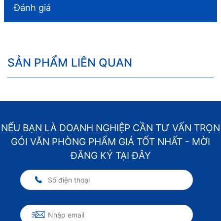
Đánh giá
SẢN PHẨM LIÊN QUAN
NẾU BẠN LÀ DOANH NGHIỆP CẦN TƯ VẤN TRỌN
GÓI VĂN PHÒNG PHẨM GIÁ TỐT NHẤT - MỜI
ĐĂNG KÝ TẠI ĐÂY