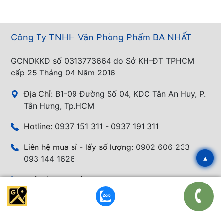
Công Ty TNHH Văn Phòng Phẩm BA NHẤT
GCNDKKD số 0313773664 do Sở KH-ĐT TPHCM
cấp 25 Tháng 04 Năm 2016
Địa Chỉ:
B1-09 Đường Số 04, KDC Tân An Huy, P.
Tân Hưng, Tp.HCM
Hotline:
0937 151 311 - 0937 191 311
Liên hệ mua sỉ - lấy số lượng:
0902 606 233 -
▴
093 144 1626
Phản ánh - Khiếu nại:
0902 606 233
Email:
banhang@vanphongphambanhat.com