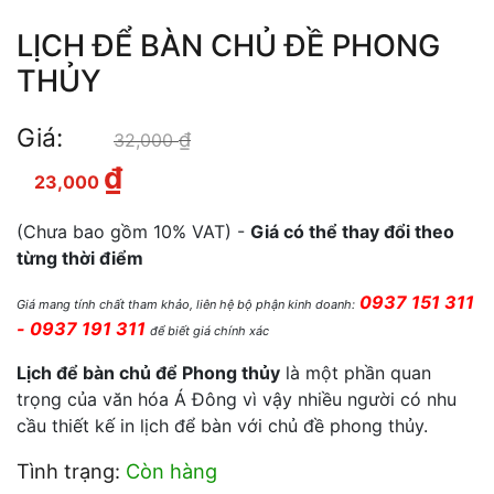
LỊCH ĐỂ BÀN CHỦ ĐỀ PHONG
THỦY
Giá:
₫
Giá gốc là: 32,000 ₫.
32,000
₫
Giá hiện tại là: 23,000 ₫.
23,000
(Chưa bao gồm 10% VAT) -
Giá có thể thay đổi theo
từng thời điểm
0937 151 311
Giá mang tính chất tham khảo, liên hệ bộ phận kinh doanh:
- 0937 191 311
để biết giá chính xác
Lịch để bàn chủ để Phong thủy
là một phần quan
trọng của văn hóa Á Đông vì vậy nhiều người có nhu
cầu thiết kế in lịch để bàn với chủ đề phong thủy.
Tình trạng:
Còn hàng