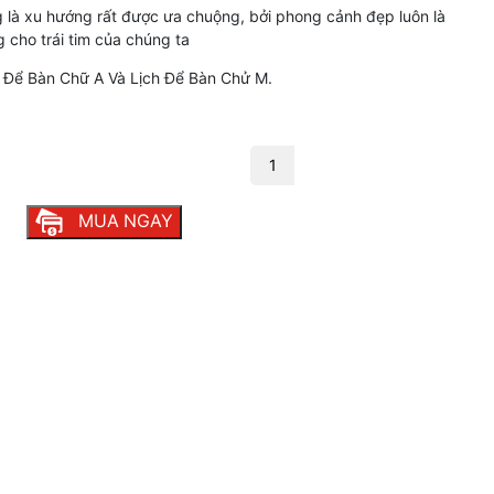
là xu hướng rất được ưa chuộng, bởi phong cảnh đẹp luôn là
cho trái tim của chúng ta
h Để Bàn Chữ A Và Lịch Để Bàn Chử M.
o cuộc sống thêm vui số lượng
MUA NGAY