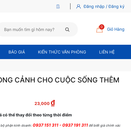
Đăng nhập / Đăng ký
0
Giỏ Hàng
BÁO GIÁ
KIẾN THỨC VĂN PHÒNG
LIÊN HỆ
HONG CẢNH CHO CUỘC SỐNG THÊM
₫
 là: 32,000 ₫.
Giá hiện tại là: 23,000 ₫.
23,000
á có thể thay đổi theo từng thời điểm
0937 151 311 - 0937 191 311
ệ bộ phận kinh doanh:
để biết giá chính xác