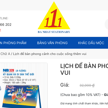
LINE:
66 202
y
N PHÒNG PHẨM
BẢNG VĂN PHÒNG
KHẮC DẤU MỘC
 Chữ A
/ Lịch để bàn phong cảnh cho cuộc sống thêm vui
LỊCH ĐỂ BÀN P
VUI
Giá:
₫
Giá gốc
32,000
(Chưa bao gồm 10% VAT) -
Gi
Giá mang tính chất tham khảo, liên h