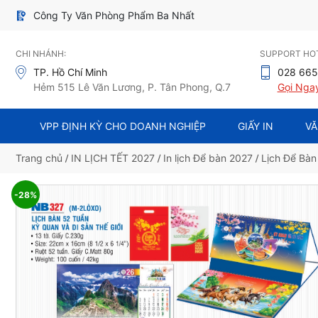
Công Ty Văn Phòng Phẩm Ba Nhất
CHI NHÁNH:
SUPPORT HOT
TP. Hồ Chí Minh
028 665
Hẻm 515 Lê Văn Lương, P. Tân Phong, Q.7
Gọi Nga
VPP ĐỊNH KỲ CHO DOANH NGHIỆP
GIẤY IN
VĂ
Trang chủ
/
IN LỊCH TẾT 2027
/
In lịch Để bàn 2027
/
Lịch Để Bàn
-28%