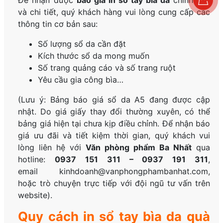
Để nhận được
báo giá in sổ tay bìa da
chính xác
và chi tiết, quý khách hàng vui lòng cung cấp các
thông tin cơ bản sau:
Số lượng sổ da cần đặt
Kích thước sổ da mong muốn
Số trang quảng cáo và số trang ruột
Yêu cầu gia công bìa…
(Lưu ý: Bảng báo giá sổ da A5 đang được cập
nhật. Do giá giấy thay đổi thường xuyên, có thể
bảng giá hiện tại chưa kịp điều chỉnh. Để nhận báo
giá ưu đãi và tiết kiệm thời gian, quý khách vui
lòng liên hệ với
Văn phòng phẩm Ba Nhất
qua
hotline:
0937 151 311 – 0937 191 311
,
email kinhdoanh@vanphongphambanhat.com,
hoặc trò chuyện trực tiếp với đội ngũ tư vấn trên
website).
Quy cách in sổ tay bìa da quà