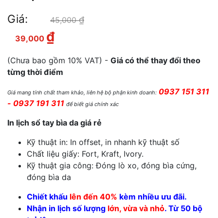
Giá:
₫
Giá gốc là: 45,000 ₫.
45,000
₫
Giá hiện tại là: 39,000 ₫.
39,000
(Chưa bao gồm 10% VAT) -
Giá có thể thay đổi theo
từng thời điểm
0937 151 311
Giá mang tính chất tham khảo, liên hệ bộ phận kinh doanh:
- 0937 191 311
để biết giá chính xác
In lịch sổ tay bìa da giá rẻ
Kỹ thuật in: In offset, in nhanh kỹ thuật số
Chất liệu giấy: Fort, Kraft, Ivory.
Kỹ thuật gia công: Đóng lò xo, đóng bìa cứng,
đóng bìa da
Chiết khấu
lên đến 40%
kèm nhiều ưu đãi.
Nhận in lịch số lượng
lớn, vừa và nhỏ
. Từ 50 bộ