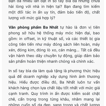
Bạn đã nhiều lần đặt in sổ tay bìa da nhưng chưa
hài lòng với nhà in hiện tại? Bạn đang tìm kiếm
một đối tác in ấn uy tín, đảm bảo tiến độ, chất
lượng với mức giá hợp lý?
Văn phòng phẩm Ba Nhất
tự hào là đơn vị tiên
phong sở hữu hệ thống máy móc hiện đại, bao
gồm: in offset, in kỹ thuật số, và các thiết bị gia
công tiên tiến như máy đóng sách liên hoàn, máy
xén, đóng kim, đóng lò xo, cán màng… Tất cả đều
vận hành theo dây chuyền tự động, giúp đảm bảo
sản phẩm hoàn thiện nhanh chóng và chính xác.
In sổ tay bìa da làm quà tặng là phương thức hiệu
quả để doanh nghiệp xây dựng hình ảnh thương
hiệu. Hiểu được điều đó, Ba Nhất luôn tư vấn
khách hàng chọn lựa chất liệu tốt nhất với mức giá
cạnh tranh. Quy trình in ấn được kiểm soát chặt
chẽ, cẩn trọng trong từng khâu, nhằm mang lại
những cuốn sổ da đẹp, sang trọng và chất lượng