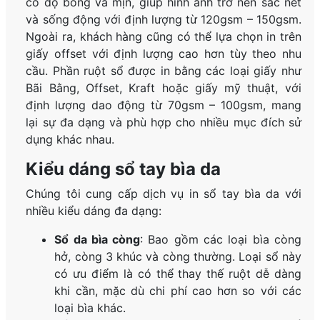
có độ bóng và mịn, giúp hình ảnh trở nên sắc nét
và sống động với định lượng từ 120gsm – 150gsm.
Ngoài ra, khách hàng cũng có thể lựa chọn in trên
giấy offset với định lượng cao hơn tùy theo nhu
cầu. Phần ruột sổ được in bằng các loại giấy như
Bãi Bằng, Offset, Kraft hoặc giấy mỹ thuật, với
định lượng dao động từ 70gsm – 100gsm, mang
lại sự đa dạng và phù hợp cho nhiều mục đích sử
dụng khác nhau.
Kiểu dáng sổ tay bìa da
Chúng tôi cung cấp dịch vụ in sổ tay bìa da với
nhiều kiểu dáng đa dạng:
Sổ da bìa còng
: Bao gồm các loại bìa còng
hở, còng 3 khúc và còng thường. Loại sổ này
có ưu điểm là có thể thay thế ruột dễ dàng
khi cần, mặc dù chi phí cao hơn so với các
loại bìa khác.