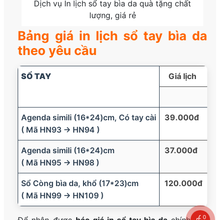
Dịch vụ In lịch sổ tay bìa da quà tặng chất
lượng, giá rẻ
Bảng giá in lịch sổ tay bìa da
theo yêu cầu
SỔ TAY
Giá lịch c
Agenda simili (16*24)cm, Có tay cài
39.000đ
( Mã HN93 → HN94 )
Agenda simili (16*24)cm
37.000đ
( Mã HN95 → HN98 )
Sổ Còng bìa da, khổ (17*23)cm
120.000đ
( Mã HN99 → HN109 )
0