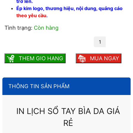
trở lên.
Ép kim logo, thương hiệu, nội dung, quảng cáo
theo yêu cầu
.
Tình trạng:
Còn hàng
In lịch sổ tay bìa da giá rẻ số lượng
THEM GIO HANG
MUA NGAY
THÔNG TIN SẢN PHẨM
IN LỊCH SỔ TAY BÌA DA GIÁ
RẺ