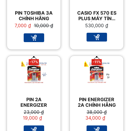
PIN TOSHIBA 3A
CASIO FX 570 ES
CHÍNH HÃNG
PLUS MÁY TÍNH
GIẢI TOÁN
Giá
Giá
7,000
₫
10,000
₫
530,000
₫
gốc
hiện
là:
tại
10,000 ₫.
là:
7,000 ₫.
-17%
-11%
PIN 2A
PIN ENERGIZER
ENERGIZER
2A CHÍNH HÃNG
Giá
Giá
Giá
Giá
23,000
₫
38,000
₫
gốc
hiện
gốc
hiện
19,000
₫
34,000
₫
là:
tại
là:
tại
23,000 ₫.
là:
38,000 ₫.
là: