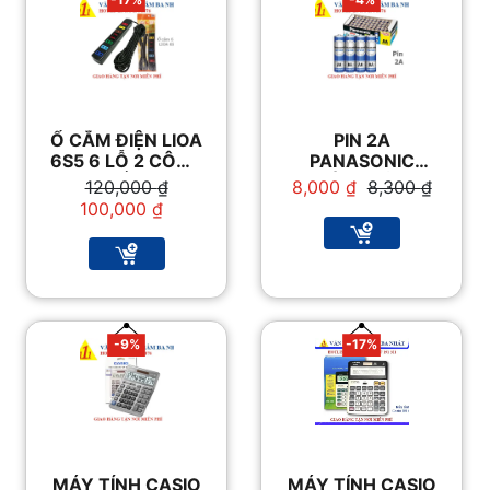
Ổ CẮM ĐIỆN LIOA
PIN 2A
6S5 6 LỖ 2 CÔNG
PANASONIC
TẮC
CHÍNH HÃNG
Giá
Giá
Giá
Giá
120,000
₫
8,000
₫
8,300
₫
gốc
hiện
gốc
hiện
100,000
₫
là:
tại
là:
tại
120,000 ₫.
là:
8,300 ₫.
là:
100,000 ₫.
8,000 ₫.
-9%
-17%
MÁY TÍNH CASIO
MÁY TÍNH CASIO