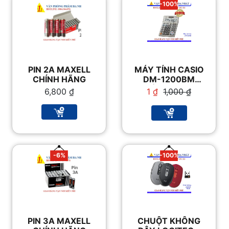
-100%
PIN 2A MAXELL
MÁY TÍNH CASIO
CHÍNH HÃNG
DM-1200BM
CHÍNH HÃNG –
Giá
Giá
6,800
₫
1
₫
1,000
₫
VPP BA NHẤT
gốc
hiện
là:
tại
1,000 ₫.
là:
1 ₫.
-6%
-100%
PIN 3A MAXELL
CHUỘT KHÔNG