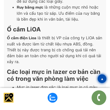
dễ sử dụng các loại giấy.
Ruy băng mực
là những cuộn mực nhỏ hoặc
lớn và cấu tạo từ sáp. Ưu điểm của ruy băng
là bền đẹp khi in văn bản, tài liệu.
Ổ cắm LiOA
Ổ cắm điện Lioa
là thiết bị VP của công ty LiOA sản
xuất và được làm từ chất liệu nhựa ABS, đồng.
Thiết bị này được trang bị cb chống quá tải nên
đảm bảo an toàn cho người sử dụng khi có quá tải
xảy ra.
Các loại mực in lazer cơ bản cần
có trong văn phòng làm việc
▴
Mực in laser đơn sắc
: là loại mực in có màu
đen, trắng
Mực in laser màu
: là loại mực in có màu xanh,
đỏ, vàng, đen…