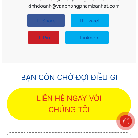
– kinhdoanh@vanphongphambanhat.com
Share
Tweet
Pin
Linkedin
BẠN CÒN CHỜ ĐỢI ĐIỀU GÌ
LIÊN HỆ NGAY VỚI
CHÚNG TÔI
0