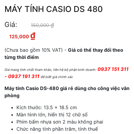
MÁY TÍNH CASIO DS 480
Giá:
₫
Giá gốc là: 150,000 ₫.
150,000
₫
Giá hiện tại là: 125,000 ₫.
125,000
(Chưa bao gồm 10% VAT) -
Giá có thể thay đổi theo
từng thời điểm
0937 151 311
Giá mang tính chất tham khảo, liên hệ bộ phận kinh doanh:
- 0937 191 311
để biết giá chính xác
Máy tính Casio DS-480 giá rẻ dùng cho công việc văn
phòng
Kích thước: 13.5 x 18.5 cm
Màn hình lớn, hiển thị 12 chữ số
Phím bấm nhựa sơn 2 màu không phai
Chức năng tính phần trăm, tính thuế