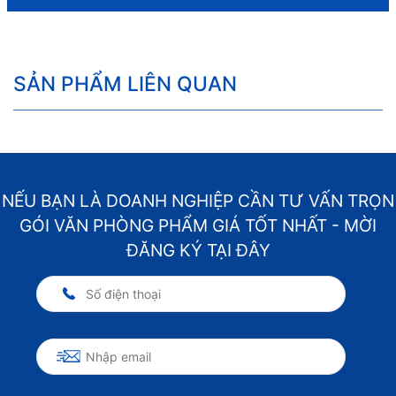
SẢN PHẨM LIÊN QUAN
NẾU BẠN LÀ DOANH NGHIỆP CẦN TƯ VẤN TRỌN
GÓI VĂN PHÒNG PHẨM GIÁ TỐT NHẤT - MỜI
ĐĂNG KÝ TẠI ĐÂY