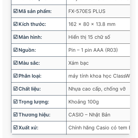
☑️ Mã sản phẩm:
FX-570ES PLUS
☑️ Kích thước:
162 x 80 x 13.8 mm
☑️ Màn hình:
Hiển thị 15 chữ số
☑️ Nguồn:
Pin – 1 pin AAA (R03)
☑️ Màu sắc:
Xám bạc
☑️ Phân loại:
máy tính khoa học ClassWiz
☑️ Chất liệu:
Nhựa cao cấp, chống vỡ
☑️ Trọng lượng:
Khoảng 100g
☑️ Thương hiệu:
CASIO – Nhật Bản
☑️ Xuất xứ:
Chính hãng Casio có tem BIT