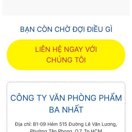
BẠN CÒN CHỜ ĐỢI ĐIỀU GÌ
LIÊN HỆ NGAY VỚI
CHÚNG TÔI
CÔNG TY VĂN PHÒNG PHẨM
BA NHẤT
Địa chỉ:
B1-09 Hẻm 515 Đường Lê Văn Lương,
Phường Tân Phong, Q.7, Tp.HCM