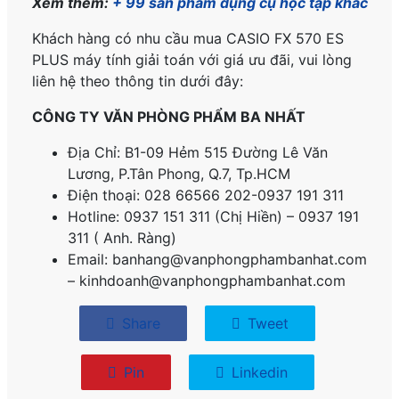
Xem thêm:
+ 99 sản phẩm dụng cụ học tập khác
Khách hàng có nhu cầu mua CASIO FX 570 ES
PLUS máy tính giải toán với giá ưu đãi, vui lòng
liên hệ theo thông tin dưới đây:
CÔNG TY VĂN PHÒNG PHẨM BA NHẤT
Địa Chỉ: B1-09 Hẻm 515 Đường Lê Văn
Lương, P.
Tân Phong, Q.7, Tp.HCM
Điện thoại: 028 66566 202-0937 191 311
Hotline: 0937 151 311 (Chị Hiền) – 0937 191
311 ( Anh. Ràng)
Email: banhang@vanphongphambanhat.com
– kinhdoanh@vanphongphambanhat.com
Share
Tweet
Pin
Linkedin