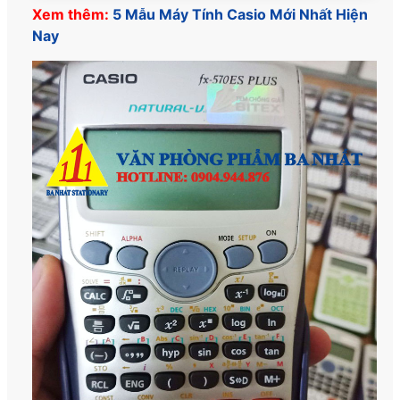
☑️ Bảo hành:
Bảo hành chính hãng
Xem thêm:
5 Mẫu Máy Tính Casio Mới Nhất Hiện
Nay
☑️ Quy cách đóng gói:
1 cái /hộp
☑️ Ứng dụng:
417 tính năng, Tính toán nâng