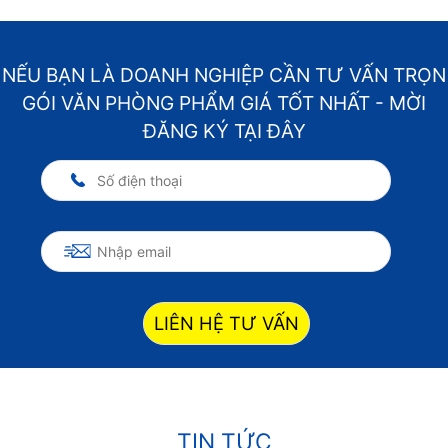
NẾU BẠN LÀ DOANH NGHIỆP CẦN TƯ VẤN TRỌN
GÓI VĂN PHÒNG PHẨM GIÁ TỐT NHẤT - MỜI
ĐĂNG KÝ TẠI ĐÂY
LIÊN HỆ TƯ VẤN
TIN TỨC