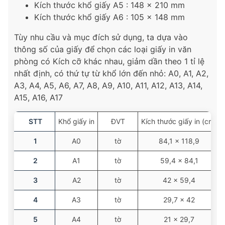
Kích thước khổ giấy A5 : 148 x 210 mm
Kích thước khổ giấy A6 : 105 x 148 mm
Tùy nhu cầu và mục đích sử dụng, ta dựa vào
thông số của giấy để chọn các loại giấy in văn
phòng có Kích cỡ khác nhau, giảm dần theo 1 tỉ lệ
nhất định, có thứ tự từ khổ lớn đến nhỏ: A0, A1, A2,
A3, A4, A5, A6, A7, A8, A9, A10, A11, A12, A13, A14,
A15, A16, A17
STT
Khổ giấy in
ĐVT
Kích thước giấy in (cm)
1
A0
tờ
84,1 × 118,9
2
A1
tờ
59,4 × 84,1
3
A2
tờ
42 × 59,4
4
A3
tờ
29,7 × 42
5
A4
tờ
21 × 29,7