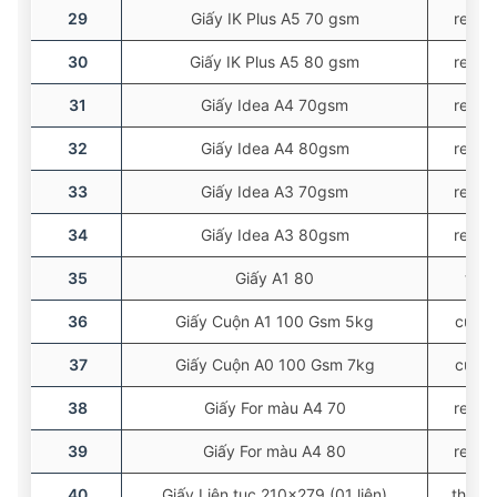
29
Giấy IK Plus A5 70 gsm
ream
30
Giấy IK Plus A5 80 gsm
ream
31
Giấy Idea A4 70gsm
ream
32
Giấy Idea A4 80gsm
ream
33
Giấy Idea A3 70gsm
ream
34
Giấy Idea A3 80gsm
ream
35
Giấy A1 80
tờ
36
Giấy Cuộn A1 100 Gsm 5kg
cuộn
37
Giấy Cuộn A0 100 Gsm 7kg
cuộn
38
Giấy For màu A4 70
ream
39
Giấy For màu A4 80
ream
40
Giấy Liên tục 210×279 (01 liên)
thùng