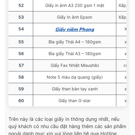
52
Giấy in ảnh A3 230 gsm 1 mặt
Xấp/50 
53
Giấy In ảnh Epson
Xấp/20 
54
Giấy niêm Phong
Xấp
55
Bìa giấy Thái A4 – 180gsm
xấp
56
Bìa giấy Thái A3 – 180gsm
xấp
57
Giấy Fax Nhiệt Misushibi
cuộn
58
Note 5 màu dạ quang (giấy)
xấp
59
Giấy than bàn tay xanh
xấp
60
Giấy than G-star
xấp
Trên này là các loại giấy in thông dụng nhất, nếu
quý khách có nhu cầu đặt hàng thêm các sản phẩm
ngoài danh mục xin vui lòng liên hệ qua Hotline,