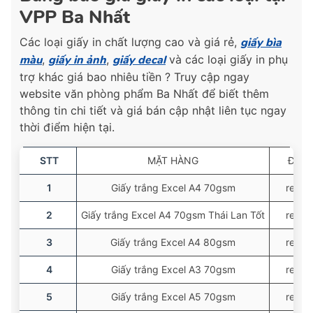
VPP Ba Nhất
Các loại giấy in chất lượng cao và giá rẻ,
giấy bìa
màu
,
giấy in ảnh
,
giấy decal
và các loại giấy in phụ
trợ khác giá bao nhiêu tiền ? Truy cập ngay
website văn phòng phẩm Ba Nhất để biết thêm
thông tin chi tiết và giá bán cập nhật liên tục ngay
thời điểm hiện tại.
STT
MẶT HÀNG
ĐVT
1
Giấy trắng Excel A4 70gsm
ream
2
Giấy trắng Excel A4 70gsm Thái Lan Tốt
ream
3
Giấy trắng Excel A4 80gsm
ream
4
Giấy trắng Excel A3 70gsm
ream
5
Giấy trắng Excel A5 70gsm
ream