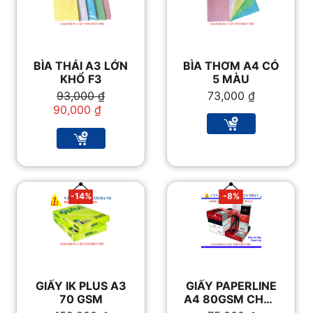
BÌA THÁI A3 LỚN
BÌA THƠM A4 CÓ
KHỔ F3
5 MÀU
Giá
Giá
93,000
₫
73,000
₫
gốc
hiện
90,000
₫
là:
tại
93,000 ₫.
là:
90,000 ₫.
-14%
-8%
GIẤY IK PLUS A3
GIẤY PAPERLINE
70 GSM
A4 80GSM CHẤT
LƯỢNG