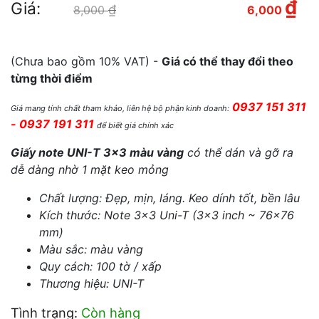
₫
Giá:
₫
Giá gốc là: 8,000 ₫.
8,000
6,000
Giá hiện tại là: 6,000 ₫.
(Chưa bao gồm 10% VAT) -
Giá có thể thay đổi theo
từng thời điểm
0937 151 311
Giá mang tính chất tham khảo, liên hệ bộ phận kinh doanh:
- 0937 191 311
để biết giá chính xác
Giấy note UNI-T 3×3 màu vàng
có thể dán và gỡ ra
dễ dàng nhờ 1 mặt keo mỏng
Chất lượng: Đẹp, mịn, láng. Keo dính tốt, bền lâu
Kích thước:
Note 3×3 Uni-T (3×3 inch ~ 76×76
mm)
Màu sắc: màu vàng
Quy cách: 100 tờ / xấp
Thương hiệu: UNI-T
Tình trạng:
Còn hàng