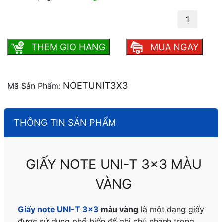
Giấy note UNI-T 3x3 màu vàng số lượng
THEM GIO HANG
MUA NGAY
NOETUNIT3X3
Mã Sản Phẩm:
THÔNG TIN SẢN PHẨM
GIẤY NOTE UNI-T 3×3 MÀU
VÀNG
Giấy note UNI-T 3×3
màu vàng
là một dạng giấy
được sử dụng phổ biến để ghi chú nhanh trong