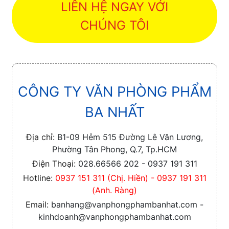
LIÊN HỆ NGAY VỚI
CHÚNG TÔI
CÔNG TY VĂN PHÒNG PHẨM
BA NHẤT
Địa chỉ:
B1-09 Hẻm 515 Đường Lê Văn Lương,
Phường Tân Phong, Q.7, Tp.HCM
Điện Thoại:
028.66566 202 - 0937 191 311
Hotline:
0937 151 311 (Chị. Hiền) - 0937 191 311
(Anh. Ràng)
Email:
banhang@vanphongphambanhat.com -
kinhdoanh@vanphongphambanhat.com