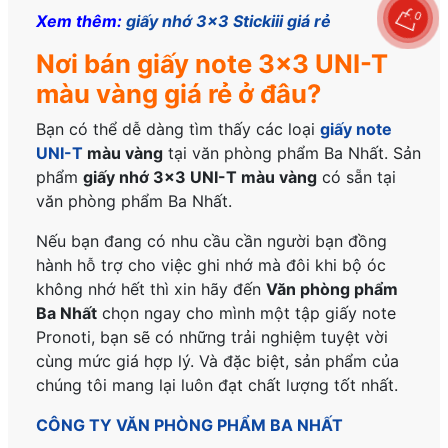
0
Xem thêm:
giấy nhớ 3×3 Stickiii giá rẻ
Nơi bán giấy note 3×3 UNI-T
màu vàng giá rẻ ở đâu?
Bạn có thể dễ dàng tìm thấy các loại
giấy note
UNI-T
màu vàng
tại văn phòng phẩm Ba Nhất. Sản
phẩm
giấy nhớ 3×3 UNI-T màu vàng
có sẵn tại
văn phòng phẩm Ba Nhất.
N
ếu bạn đang có nhu cầu cần người bạn đồng
hành hỗ trợ cho việc ghi nhớ mà đôi khi bộ óc
không nhớ hết thì xin hãy đến
Văn phòng phẩm
Ba Nhất
chọn ngay cho mình một tập giấy note
Pronoti
, bạn sẽ có những trải nghiệm tuyệt vời
cùng mức giá hợp lý. Và đặc biệt, sản phẩm của
chúng tôi mang lại luôn đạt chất lượng tốt nhất.
CÔNG TY VĂN PHÒNG PHẨM BA NHẤT