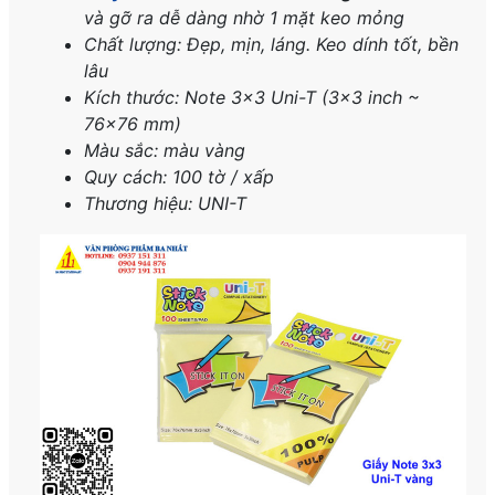
và gỡ ra dễ dàng nhờ 1 mặt keo mỏng
Chất lượng: Đẹp, mịn, láng. Keo dính tốt, bền
lâu
Kích thước:
Note 3×3 Uni-T (3×3 inch ~
76×76 mm)
Màu sắc: màu vàng
Quy cách: 100 tờ / xấp
Thương hiệu: UNI-T