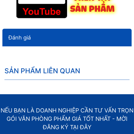
Đánh giá
SẢN PHẨM LIÊN QUAN
NẾU BẠN LÀ DOANH NGHIỆP CẦN TƯ VẤN TRỌN
GÓI VĂN PHÒNG PHẨM GIÁ TỐT NHẤT - MỜI
ĐĂNG KÝ TẠI ĐÂY