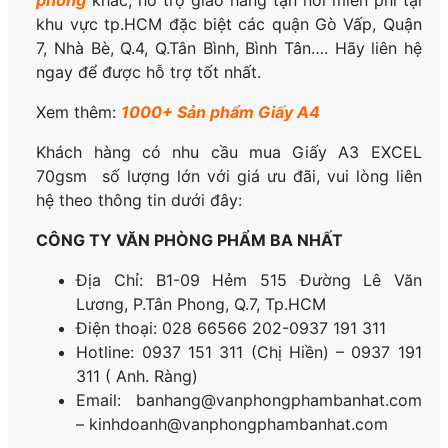
phòng
khác, hỗ trợ giao hàng tận nơi miễn phí tại
khu vực tp.HCM đặc biệt các quận Gò Vấp, Quận
7, Nhà Bè, Q.4, Q.Tân Bình, Bình Tân…. Hãy liên hệ
ngay để được hỗ trợ tốt nhất.
Xem thêm:
1000+ Sản phẩm Giấy A4
Khách hàng có nhu cầu mua Giấy A3 EXCEL
70gsm số lượng lớn với giá ưu đãi, vui lòng liên
hệ theo thông tin dưới đây:
CÔNG TY VĂN PHÒNG PHẨM BA NHẤT
Địa Chỉ: B1-09 Hẻm 515 Đường Lê Văn
Lương, P.
Tân Phong, Q.7, Tp.HCM
Điện thoại: 028 66566 202-0937 191 311
Hotline: 0937 151 311 (Chị Hiền) – 0937 191
311 ( Anh. Ràng)
Email: banhang@vanphongphambanhat.com
– kinhdoanh@vanphongphambanhat.com