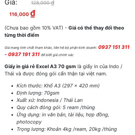
Giá:
₫
Giá gốc là: 128,000 ₫.
128,000
₫
Giá hiện tại là: 116,000 ₫.
116,000
(Chưa bao gồm 10% VAT) -
Giá có thể thay đổi theo
từng thời điểm
0937 151 311
Giá mang tính chất tham khảo, liên hệ bộ phận kinh doanh:
- 0937 191 311
để biết giá chính xác
Giấy in giá rẻ Excel A3 70 gsm
là giấy in của Indo /
Thái và được đóng gói cẩn thận tại việt nam.
Kích thước: Khổ A3 (297 x 420 mm)
Định lượng: 70gsm
Xuất xứ: Indonesia / Thái Lan
Quy cách đóng gói: 5 ream /thùng
Ứng dụng: in văn bản, tài liệu, hợp đồng,
photocopy
Trọng lượng: Khoản 4kg /ream, 20kg /thùng