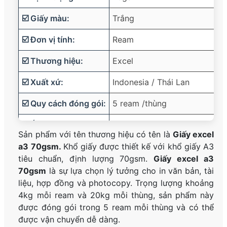
☑️ Giấy màu:
Trắng
☑️ Đơn vị tính:
Ream
☑️ Thương hiệu:
Excel
☑️ Xuất xứ:
Indonesia / Thái Lan
☑️ Quy cách đóng gói:
5 ream /thùng
☑️ Ứng dụng:
in văn bản, tài liệu, hợp đồn
Sản phẩm với tên thương hiệu có tên là
Giấy excel
☑️ Trọng lượng:
Khoản 4kg /ream, 20kg /thùn
a3 70gsm.
Khổ giấy được thiết kế với khổ giấy A3
tiêu chuẩn, định lượng 70gsm.
Giấy excel a3
70gsm
là sự lựa chọn lý tưởng cho in văn bản, tài
liệu, hợp đồng và photocopy. Trọng lượng khoảng
4kg mỗi ream và 20kg mỗi thùng, sản phẩm này
được đóng gói trong 5 ream mỗi thùng và có thể
được vận chuyển dễ dàng.