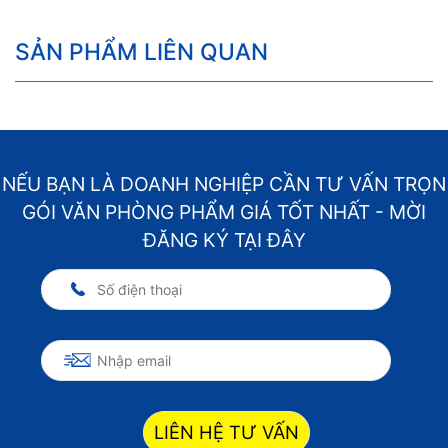
SẢN PHẨM LIÊN QUAN
NẾU BẠN LÀ DOANH NGHIỆP CẦN TƯ VẤN TRỌN
GÓI VĂN PHÒNG PHẨM GIÁ TỐT NHẤT - MỜI
ĐĂNG KÝ TẠI ĐÂY
LIÊN HỆ TƯ VẤN