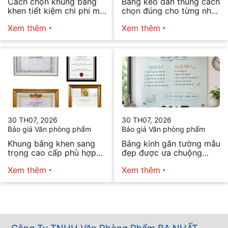
Cách chọn khung bằng
Băng keo dán thùng cách
khen tiết kiệm chi phí mà
chọn đúng cho từng nhu
vẫn đẹp
cầu
Xem thêm
Xem thêm
30 TH07, 2026
30 TH07, 2026
Báo giá Văn phòng phẩm
Báo giá Văn phòng phẩm
Khung bằng khen sang
Bảng kính gắn tường mẫu
trọng cao cấp phù hợp
đẹp được ưa chuộng
mọi nhu cầu
năm 2026
Xem thêm
Xem thêm
Công Ty TNHH Văn Phòng Phẩm BA NHẤT