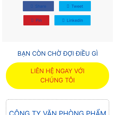
Share
Tweet
Pin
Linkedin
BẠN CÒN CHỜ ĐỢI ĐIỀU GÌ
LIÊN HỆ NGAY VỚI
CHÚNG TÔI
CÔNG TY VĂN PHÒNG PHẨM