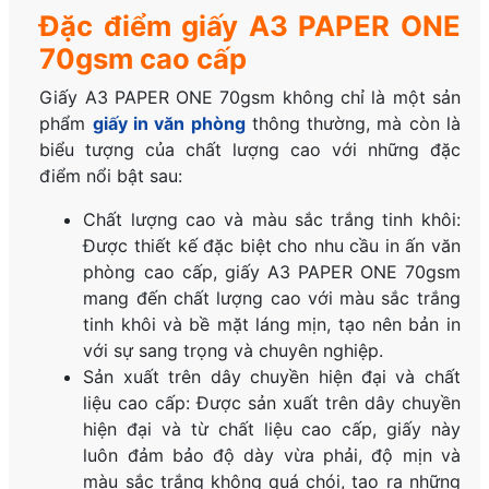
☑️ Trọng lượng:
Khoảng 4kg /ream, 20kg /thù
Đặc điểm giấy A3 PAPER ONE
70gsm cao cấp
Giấy A3 PAPER ONE 70gsm không chỉ là một sản
phẩm
giấy in văn phòng
thông thường, mà còn là
biểu tượng của chất lượng cao với những đặc
điểm nổi bật sau:
Chất lượng cao và màu sắc trắng tinh khôi:
Được thiết kế đặc biệt cho nhu cầu in ấn văn
phòng cao cấp, giấy A3 PAPER ONE 70gsm
mang đến chất lượng cao với màu sắc trắng
tinh khôi và bề mặt láng mịn, tạo nên bản in
với sự sang trọng và chuyên nghiệp.
Sản xuất trên dây chuyền hiện đại và chất
liệu cao cấp: Được sản xuất trên dây chuyền
hiện đại và từ chất liệu cao cấp, giấy này
luôn đảm bảo độ dày vừa phải, độ mịn và
màu sắc trắng không quá chói, tạo ra những