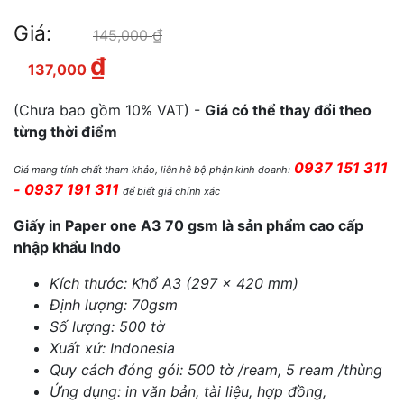
Giá:
₫
Giá gốc là: 145,000 ₫.
145,000
₫
Giá hiện tại là: 137,000 ₫.
137,000
(Chưa bao gồm 10% VAT) -
Giá có thể thay đổi theo
từng thời điểm
0937 151 311
Giá mang tính chất tham khảo, liên hệ bộ phận kinh doanh:
- 0937 191 311
để biết giá chính xác
Giấy in Paper one A3 70 gsm là sản phẩm cao cấp
nhập khẩu Indo
Kích thước: Khổ A3 (297 x 420 mm)
Định lượng: 70gsm
Số lượng: 500 tờ
Xuất xứ: Indonesia
Quy cách đóng gói: 500 tờ /ream, 5 ream /thùng
Ứng dụng: in văn bản, tài liệu, hợp đồng,