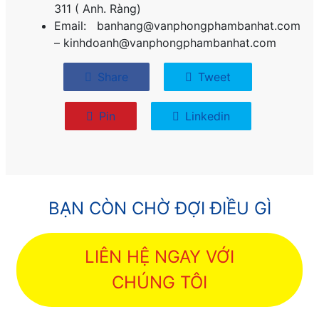
311 ( Anh. Ràng)
Email: banhang@vanphongphambanhat.com
– kinhdoanh@vanphongphambanhat.com
Share
Tweet
Pin
Linkedin
BẠN CÒN CHỜ ĐỢI ĐIỀU GÌ
LIÊN HỆ NGAY VỚI
CHÚNG TÔI