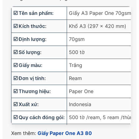
☑️ Tên sản phẩm:
Giấy A3 Paper One 70gsm
☑️ Kích thước:
Khổ A3 (297 x 420 mm)
☑️ Định lượng:
70gsm
☑️ Số lượng:
500 tờ
☑️ Giấy màu:
Trắng
☑️ Đơn vị tính:
Ream
☑️ Thương hiệu:
Paper One
☑️ Xuất xứ:
Indonesia
☑️ Quy cách đóng gói:
500 tờ /ream, 5 ream /thùng
☑️ Ứng dụng:
in văn bản, tài liệu, hợp đồn
Xem thêm:
Giấy Paper One A3 80