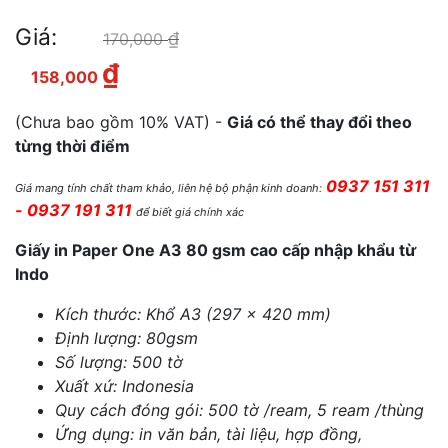
Giá:
₫
Giá gốc là: 170,000 ₫.
170,000
₫
Giá hiện tại là: 158,000 ₫.
158,000
(Chưa bao gồm 10% VAT) -
Giá có thể thay đổi theo
từng thời điểm
0937 151 311
Giá mang tính chất tham khảo, liên hệ bộ phận kinh doanh:
- 0937 191 311
để biết giá chính xác
Giấy in Paper One A3 80 gsm cao cấp nhập khẩu từ
Indo
Kích thước: Khổ A3 (297 x 420 mm)
Định lượng: 80gsm
Số lượng: 500 tờ
Xuất xứ: Indonesia
Quy cách đóng gói: 500 tờ /ream, 5 ream /thùng
Ứng dụng: in văn bản, tài liệu, hợp đồng,