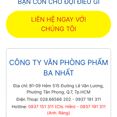
BẠN CÒN CHỜ ĐỢI ĐIỀU GÌ
LIÊN HỆ NGAY VỚI
CHÚNG TÔI
CÔNG TY VĂN PHÒNG PHẨM
BA NHẤT
Địa chỉ:
B1-09 Hẻm 515 Đường Lê Văn Lương,
Phường Tân Phong, Q.7, Tp.HCM
Điện Thoại:
028.66566 202 - 0937 191 311
Hotline:
0937 151 311 (Chị. Hiền) - 0937 191 311
(Anh. Ràng)