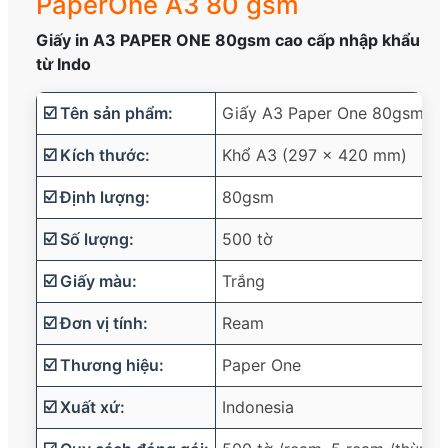
PaperOne A3 80 gsm
Giấy in A3 PAPER ONE 80gsm cao cấp nhập khẩu
từ Indo
☑️ Tên sản phẩm:
Giấy A3 Paper One 80gsm
☑️ Kích thước:
Khổ A3 (297 x 420 mm)
☑️ Định lượng:
80gsm
☑️ Số lượng:
500 tờ
☑️ Giấy màu:
Trắng
☑️ Đơn vị tính:
Ream
☑️ Thương hiệu:
Paper One
☑️ Xuất xứ:
Indonesia