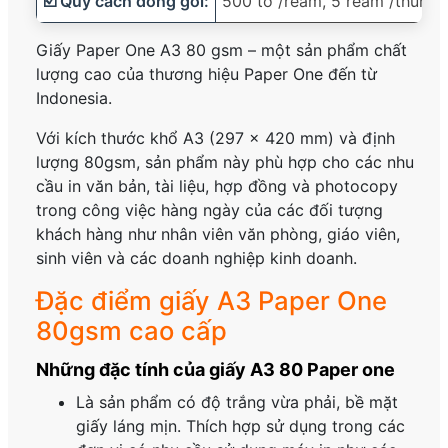
☑️ Quy cách đóng gói:
500 tờ /ream, 5 ream /thùng
☑️ Ứng dụng:
in văn bản, tài liệu, hợp đồn
Giấy Paper One A3 80 gsm – một sản phẩm chất
lượng cao của thương hiệu Paper One đến từ
☑️ Trọng lượng:
Khoảng 4.8kg /ream, 24kg /t
Indonesia.
Với kích thước khổ A3 (297 x 420 mm) và định
lượng 80gsm, sản phẩm này phù hợp cho các nhu
cầu in văn bản, tài liệu, hợp đồng và photocopy
trong công việc hàng ngày của các đối tượng
khách hàng như nhân viên văn phòng, giáo viên,
sinh viên và các doanh nghiệp kinh doanh.
Đặc điểm giấy A3 Paper One
80gsm cao cấp
Những đặc tính của giấy A3 80 Paper one
Là sản phẩm có độ trắng vừa phải, bề mặt
giấy láng mịn. Thích hợp sử dụng trong các