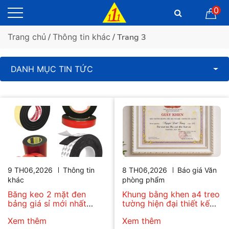
0
Trang chủ
/
Thông tin khác
/ Trang 3
DANH MỤC TIN TỨC
9 TH06,2026
Thông tin
8 TH06,2026
Báo giá Văn
khác
phòng phẩm
Băng keo 2 mặt đen
Khung bằng khen a4 treo
bảng giá sỉ mới nhất
tường hiện đại thiết kế
2026
tối giản bán chạy nhất
Xem thêm
Xem thêm