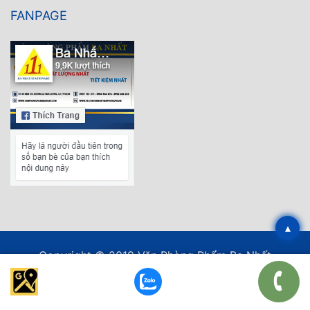
FANPAGE
▴
Copyright © 2019 Văn Phòng Phẩm Ba Nhất
Thiết kế web
bởi EPAL.
*/