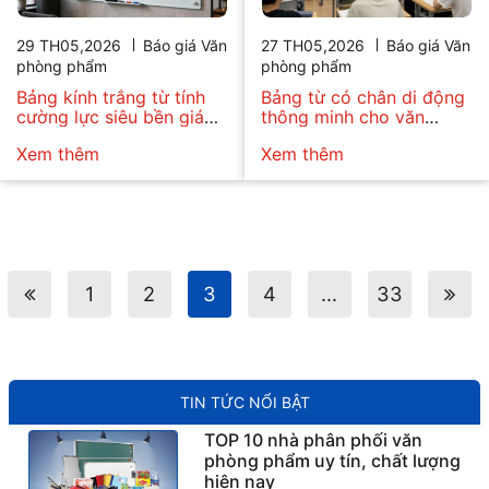
29 TH05,2026
Báo giá Văn
27 TH05,2026
Báo giá Văn
phòng phẩm
phòng phẩm
Bảng kính trắng từ tính
Bảng từ có chân di động
cường lực siêu bền giá
thông minh cho văn
tốt
phòng hiện đại
Xem thêm
Xem thêm
1
2
3
4
…
33
TIN TỨC NỔI BẬT
TOP 10 nhà phân phối văn
phòng phẩm uy tín, chất lượng
hiện nay