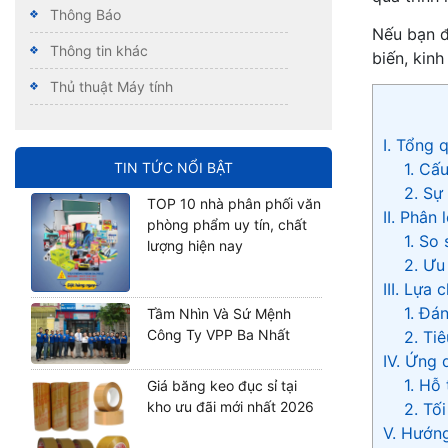
Thông Báo
Nếu bạn đ
Thông tin khác
biến, kin
Thủ thuật Máy tính
I. Tổng 
TIN TỨC NỔI BẬT
1. Cấ
2. Sự
TOP 10 nhà phân phối văn
II. Phân
phòng phẩm uy tín, chất
1. So
lượng hiện nay
2. Ưu
III. Lựa
1. Đá
Tầm Nhìn Và Sứ Mệnh
Công Ty VPP Ba Nhất
2. Ti
IV. Ứng 
1. Hỗ
Giá băng keo đục sỉ tại
kho ưu đãi mới nhất 2026
2. Tố
V. Hướn