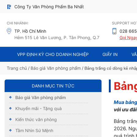
Công Ty Văn Phòng Phẩm Ba Nhất
CHI NHÁNH:
SUPPORT HOT
TP. Hồ Chí Minh
028 665
Hẻm 515 Lê Văn Lương, P. Tân Phong, Q.7
Gọi Nga
VPP ĐỊNH KỲ CHO DOANH NGHIỆP
GIẤY IN
VĂ
Trang chủ
/
Báo giá Văn phòng phẩm
/ Bảng trắng có dòng kẻ nhậ
Bảng
DANH MỤC TIN TỨC
Báo giá Văn phòng phẩm
Mua bảng
Khuyến mãi - Tặng quà
với ưu đã
Kiến thức văn phòng
Bảng trắn
2026. Ngư
Tầm Nhìn Sứ Mệnh
quá trình 