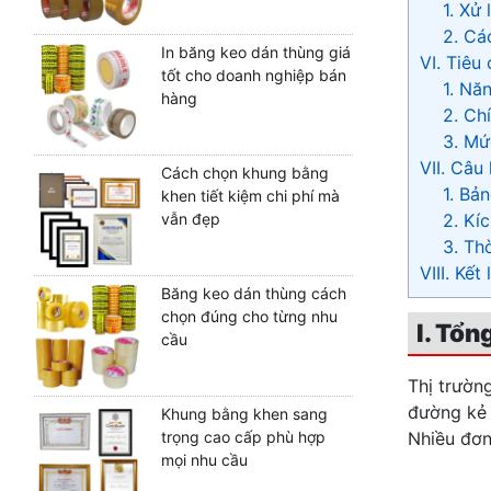
1. Xử
2. Cá
In băng keo dán thùng giá
VI. Tiêu
tốt cho doanh nghiệp bán
1. Nă
hàng
2. Ch
3. Mứ
VII. Câu
Cách chọn khung bằng
1. Bả
khen tiết kiệm chi phí mà
2. Kí
vẫn đẹp
3. Th
VIII. Kết
Băng keo dán thùng cách
chọn đúng cho từng nhu
I. Tổn
cầu
Thị trườn
đường kẻ 
Khung bằng khen sang
trọng cao cấp phù hợp
Nhiều đơn
mọi nhu cầu