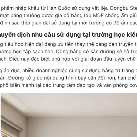
 phẩm nhập khẩu từ Hàn Quốc sử dụng vật liệu Dongbu Ste
 mặt bảng thường được gia cố bằng lớp MDF chống ẩm giúp
định sau thời gian dài sử dụng tại môi trường có độ ẩm cao
huyển dịch nhu cầu sử dụng tại trường học kiể
g tiểu học hiện đại đang ưu tiên thay thế bảng đen truyền
rường học tập sạch hơn. Dòng bảng có sẵn đường kẻ hỗ trợ
ch. Điều này đặc biệt phù hợp với giai đoạn đầu luyện chữ
giáo dục, nhiều doanh nghiệp cũng sử dụng bảng từ trắng c
án. Đường kẻ giúp nội dung trình bày cân đối hơn, hạn chế 
phổ biến mạnh tại các trung tâm đào tạo và văn phòng co