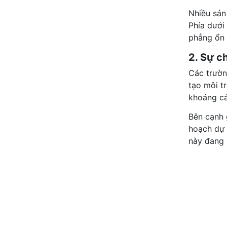
Nhiều sản
Phía dưới
phẳng ổn 
2. Sự c
Các trườn
tạo môi t
khoảng cá
Bên cạnh 
hoạch dự 
này đang 