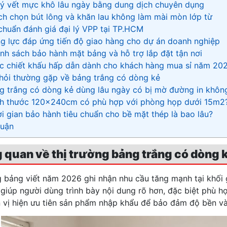
 lý vết mực khô lâu ngày bằng dung dịch chuyên dụng
ch chọn bút lông và khăn lau không làm mài mòn lớp từ
 chuẩn đánh giá đại lý VPP tại TP.HCM
ng lực đáp ứng tiến độ giao hàng cho dự án doanh nghiệp
ính sách bảo hành mặt bảng và hỗ trợ lắp đặt tận nơi
c chiết khấu hấp dẫn dành cho khách hàng mua sỉ năm 20
 hỏi thường gặp về bảng trắng có dòng kẻ
ng trắng có dòng kẻ dùng lâu ngày có bị mờ đường in khôn
ch thước 120x240cm có phù hợp với phòng họp dưới 15m2
ời gian bảo hành tiêu chuẩn cho bề mặt thép là bao lâu?
 luận
g quan về thị trường bảng trắng có dòng
g bảng viết năm 2026 ghi nhận nhu cầu tăng mạnh tại khối
giúp người dùng trình bày nội dung rõ hơn, đặc biệt phù h
 vị hiện ưu tiên sản phẩm nhập khẩu để bảo đảm độ bền và