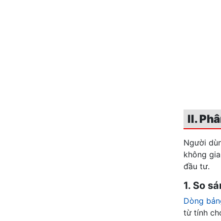
II. Ph
Người dùn
không gia
đầu tư.
1. So s
Dòng bản
từ tính c