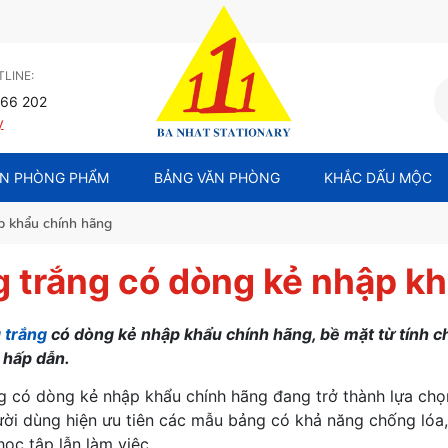
LINE:
66 202
y
N PHÒNG PHẨM
BẢNG VĂN PHÒNG
KHẮC DẤU MỘC
p khẩu chính hãng
 trắng có dòng kẻ nhập k
 trắng
có dòng kẻ nhập khẩu chính hãng, bề mặt từ tính ch
i hấp dẫn.
g có dòng kẻ nhập khẩu chính hãng đang trở thành lựa chọ
ời dùng hiện ưu tiên các mẫu bảng có khả năng chống lóa, 
học tập lẫn làm việc.