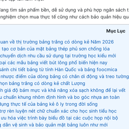
ang tìm sản phẩm bền, dễ sử dụng và phù hợp ngân sách th
h nghiệm chọn mua thực tế cũng như cách bảo quản hiệu quả
Mục Lục
quan về thị trường bảng trắng có dòng kẻ Năm 2026
u tạo cơ bản của mặt bảng thép phủ sơn chống lóa
 chuyển dịch nhu cầu sử dụng tại trường học kiểu mới
 loại các mẫu bảng viết bút lông phổ biến hiện nay
 sánh chi tiết bảng từ tính Hàn Quốc và bảng foocmica
 nhược điểm của dòng bảng có chân di động và treo tường
 chọn bảng trắng có dòng kẻ chất Lượng
nh giá độ bám mực và khả năng xóa sạch không để lại vết
êu chuẩn khung nhôm định hình và bo góc nhựa an toàn
dụng thực tế của bảng kẻ ô ly trong đời sống
 trợ rèn luyện nét chữ chuẩn xác cho học sinh tiểu học
i ưu hóa việc trình bày biểu đồ tại các cuộc họp nội bộ
g dẫn vệ sinh và bảo quản mặt bảng luôn như mới