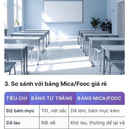
3. So sánh với bảng Mica/Fooc giá rẻ
TIÊU CHÍ
BẢNG TỪ TRẮNG
BẢNG MICA/FOOC
Độ bám mực
Tốt, nét sắc
Dễ lem, bám mực kém
Dễ lau
Rất dễ
Khó lau, thường để lại vệt