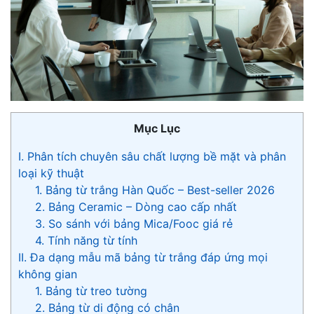
Mục Lục
I. Phân tích chuyên sâu chất lượng bề mặt và phân
loại kỹ thuật
1. Bảng từ trắng Hàn Quốc – Best-seller 2026
2. Bảng Ceramic – Dòng cao cấp nhất
3. So sánh với bảng Mica/Fooc giá rẻ
4. Tính năng từ tính
II. Đa dạng mẫu mã bảng từ trắng đáp ứng mọi
không gian
1. Bảng từ treo tường
2. Bảng từ di động có chân