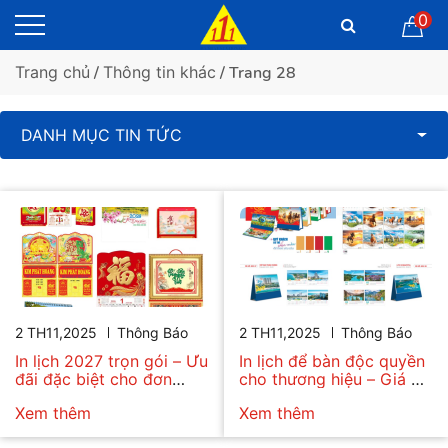
0
Trang chủ
/
Thông tin khác
/ Trang 28
DANH MỤC TIN TỨC
2 TH11,2025
Thông Báo
2 TH11,2025
Thông Báo
In lịch 2027 trọn gói – Ưu
In lịch để bàn độc quyền
đãi đặc biệt cho đơn
cho thương hiệu – Giá ưu
hàng sớm
đãi
Xem thêm
Xem thêm