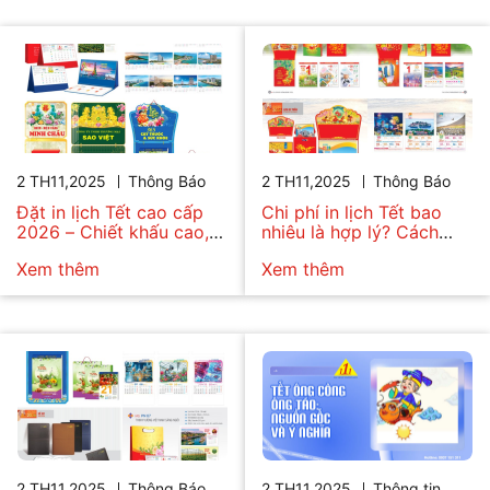
2 TH11,2025
Thông Báo
2 TH11,2025
Thông Báo
Đặt in lịch Tết cao cấp
Chi phí in lịch Tết bao
2026 – Chiết khấu cao,
nhiêu là hợp lý? Cách
giao hàng nhanh
chọn gói in tối ưu ngân
Xem thêm
Xem thêm
sách
2 TH11,2025
Thông Báo
2 TH11,2025
Thông tin