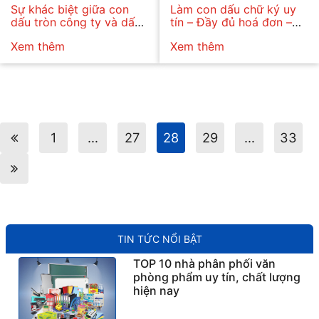
Sự khác biệt giữa con
Làm con dấu chữ ký uy
dấu tròn công ty và dấu
tín – Đầy đủ hoá đơn –
chức danh
Bảo hành rõ ràng
Xem thêm
Xem thêm
1
…
27
28
29
…
33
TIN TỨC NỔI BẬT
TOP 10 nhà phân phối văn
phòng phẩm uy tín, chất lượng
hiện nay