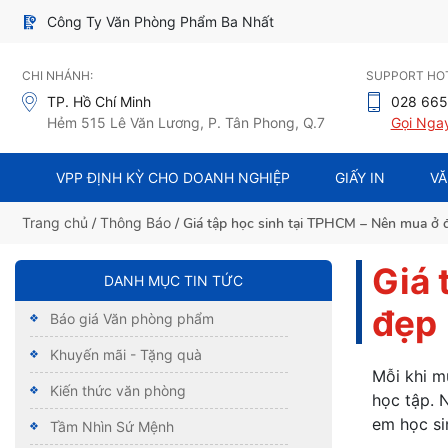
Công Ty Văn Phòng Phẩm Ba Nhất
CHI NHÁNH:
SUPPORT HOT
TP. Hồ Chí Minh
028 665
Hẻm 515 Lê Văn Lương, P. Tân Phong, Q.7
Gọi Nga
VPP ĐỊNH KỲ CHO DOANH NGHIỆP
GIẤY IN
VĂ
Trang chủ
/
Thông Báo
/ Giá tập học sinh tại TPHCM – Nên mua ở 
Giá 
DANH MỤC TIN TỨC
đẹp
Báo giá Văn phòng phẩm
Khuyến mãi - Tặng quà
Mỗi khi m
Kiến thức văn phòng
học tập. 
em học si
Tầm Nhìn Sứ Mệnh