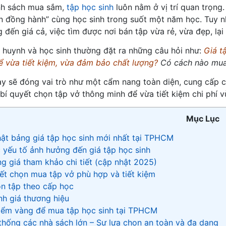
nh sách mua sắm,
tập học sinh
luôn nằm ở vị trí quan trọng.
n đồng hành” cùng học sinh trong suốt một năm học. Tuy nh
g đến giá cả, việc tìm được nơi bán tập vừa rẻ, vừa đẹp, l
 huynh và học sinh thường đặt ra những câu hỏi như:
Giá t
vừa tiết kiệm, vừa đảm bảo chất lượng?
Có cách nào mua 
này sẽ đóng vai trò như một cẩm nang toàn diện, cung cấp c
bí quyết chọn tập vở thông minh để vừa tiết kiệm chi phí vừ
Mục Lục
hật bảng giá tập học sinh mới nhất tại TPHCM
c yếu tố ảnh hưởng đến giá tập học sinh
ng giá tham khảo chi tiết (cập nhật 2025)
uyết chọn mua tập vở phù hợp và tiết kiệm
ọn tập theo cấp học
nh giá thương hiệu
 điểm vàng để mua tập học sinh tại TPHCM
 thống các nhà sách lớn – Sự lựa chọn an toàn và đa dạng