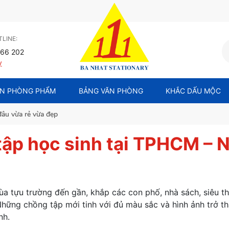
LINE:
66 202
y
N PHÒNG PHẨM
BẢNG VĂN PHÒNG
KHẮC DẤU MỘC
đâu vừa rẻ vừa đẹp
tập học sinh tại TPHCM – 
ùa tựu trường đến gần, khắp các con phố, nhà sách, siêu t
Những chồng tập mới tinh với đủ màu sắc và hình ảnh trở 
nh.