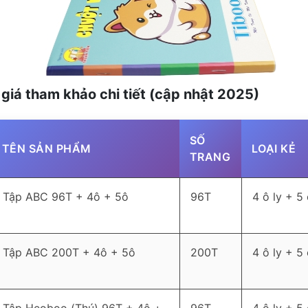
 giá tham khảo chi tiết (cập nhật 2025)
SỐ
TÊN SẢN PHẨM
LOẠI KẺ
TRANG
Tập ABC 96T + 4ô + 5ô
96T
4 ô ly + 5 
Tập ABC 200T + 4ô + 5ô
200T
4 ô ly + 5 