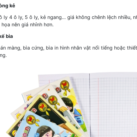
dòng kẻ
ô ly 4 ô ly, 5 ô ly, kẻ ngang… giá không chênh lệch nhiều, 
 họa nên giá nhỉnh hơn.
kế bìa
cán màng, bìa cứng, bìa in hình nhân vật nổi tiếng hoặc thi
ng.