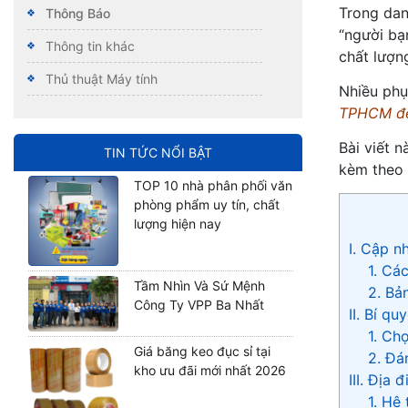
Trong da
Thông Báo
“người bạ
Thông tin khác
chất lượn
Thủ thuật Máy tính
Nhiều phụ
TPHCM để 
Bài viết 
TIN TỨC NỔI BẬT
kèm theo 
TOP 10 nhà phân phối văn
phòng phẩm uy tín, chất
lượng hiện nay
I. Cập n
1. Cá
Tầm Nhìn Và Sứ Mệnh
2. Bả
Công Ty VPP Ba Nhất
II. Bí q
1. Ch
Giá băng keo đục sỉ tại
2. Đá
kho ưu đãi mới nhất 2026
III. Địa
1. Hệ