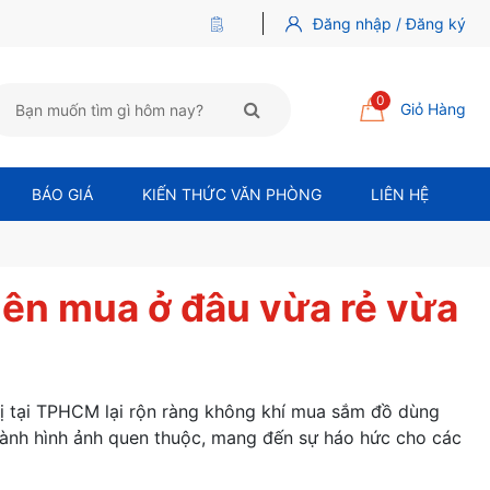
Đăng nhập / Đăng ký
0
Giỏ Hàng
BÁO GIÁ
KIẾN THỨC VĂN PHÒNG
LIÊN HỆ
Nên mua ở đâu vừa rẻ vừa
hị tại TPHCM lại rộn ràng không khí mua sắm đồ dùng
thành hình ảnh quen thuộc, mang đến sự háo hức cho các