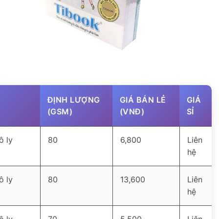
ĐỊNH LƯỢNG
GIÁ BÁN LẺ
GIÁ
(GSM)
(VNĐ)
SỈ
ô ly
80
6,800
Liên
hệ
ô ly
80
13,600
Liên
hệ