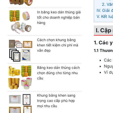
2. Vă
IV. Giải
In băng keo dán thùng giá
V. Kết lu
tốt cho doanh nghiệp bán
hàng
I. Cập
Cách chọn khung bằng
1. Các 
khen tiết kiệm chi phí mà
1.1 Thươn
vẫn đẹp
Các 
Nguy
Băng keo dán thùng cách
Ví d
chọn đúng cho từng nhu
cầu
Khung bằng khen sang
trọng cao cấp phù hợp
mọi nhu cầu