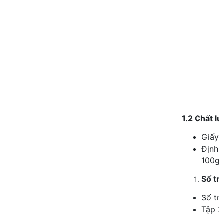
1.2 Chất 
Giấy
Định
100g
Số t
Số t
Tập 