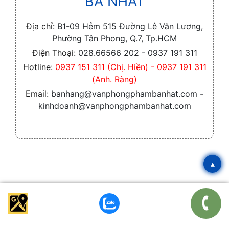
BA NHẤT
Địa chỉ:
B1-09 Hẻm 515 Đường Lê Văn Lương,
Phường Tân Phong, Q.7, Tp.HCM
Điện Thoại:
028.66566 202 - 0937 191 311
Hotline:
0937 151 311 (Chị. Hiền) - 0937 191 311
(Anh. Ràng)
Email:
banhang@vanphongphambanhat.com -
kinhdoanh@vanphongphambanhat.com
▴
TIN TỨC NỔI BẬT
TOP 10 nhà phân phối văn
phòng phẩm uy tín, chất lượng