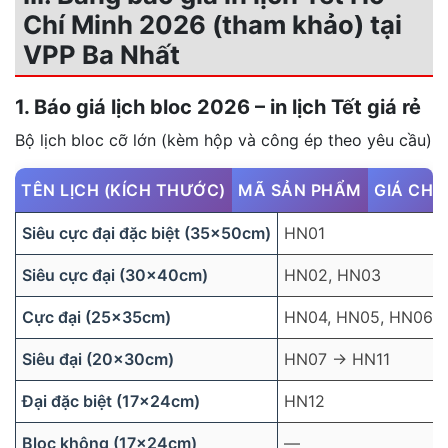
Chí Minh 2026 (tham khảo) tại
VPP Ba Nhất
1. Báo giá lịch bloc 2026 – in lịch Tết giá rẻ
Bộ lịch bloc cỡ lớn (kèm hộp và công ép theo yêu cầu)
TÊN LỊCH (KÍCH THƯỚC)
MÃ SẢN PHẨM
GIÁ CHƯ
Siêu cực đại đặc biệt (35×50cm)
HN01
Siêu cực đại (30×40cm)
HN02, HN03
Cực đại (25×35cm)
HN04, HN05, HN06
Siêu đại (20×30cm)
HN07 → HN11
Đại đặc biệt (17×24cm)
HN12
Bloc không (17×24cm)
—