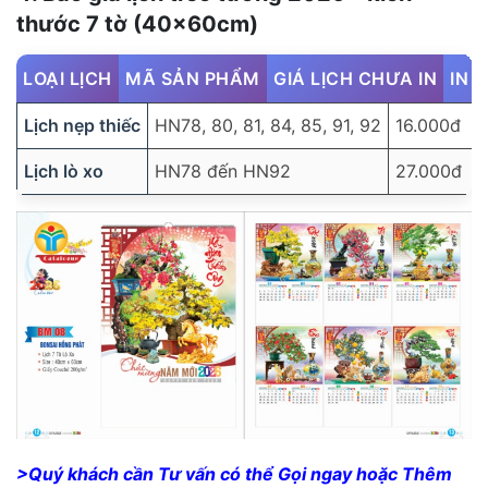
thước 7 tờ (40×60cm)
LOẠI LỊCH
MÃ SẢN PHẨM
GIÁ LỊCH CHƯA IN
IN 
Lịch nẹp thiếc
HN78, 80, 81, 84, 85, 91, 92
16.000đ
Lịch lò xo
HN78 đến HN92
27.000đ
>Quý khách cần Tư vấn có thể Gọi ngay hoặc Thêm