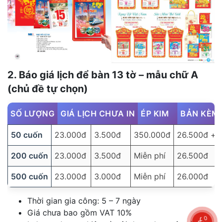
2. Báo giá lịch để bàn 13 tờ – mẫu chữ A
(chủ đề tự chọn)
SỐ LƯỢNG
GIÁ LỊCH CHƯA IN
ÉP KIM
BẢN KÈM
50 cuốn
23.000đ
3.500đ
350.000đ
26.500đ + 
200 cuốn
23.000đ
3.500đ
Miễn phí
26.500đ
500 cuốn
23.000đ
3.000đ
Miễn phí
26.000đ
Thời gian gia công: 5 – 7 ngày
Giá chưa bao gồm VAT 10%
0