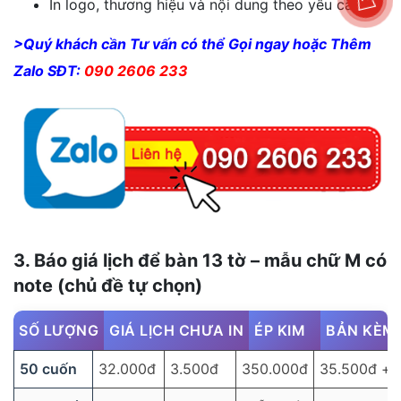
In logo, thương hiệu và nội dung theo yêu cầu
>Quý khách cần Tư vấn có thể Gọi ngay hoặc Thêm
Zalo SĐT:
090 2606 233
3. Báo giá lịch để bàn 13 tờ – mẫu chữ M có
note (chủ đề tự chọn)
SỐ LƯỢNG
GIÁ LỊCH CHƯA IN
ÉP KIM
BẢN KÈM
50 cuốn
32.000đ
3.500đ
350.000đ
35.500đ + 