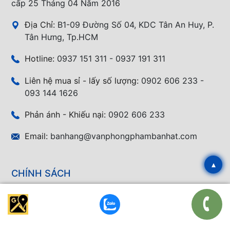
cấp 25 Tháng 04 Năm 2016
Địa Chỉ:
B1-09 Đường Số 04, KDC Tân An Huy, P.
Tân Hưng, Tp.HCM
Hotline:
0937 151 311 - 0937 191 311
Liên hệ mua sỉ - lấy số lượng:
0902 606 233 -
093 144 1626
Phản ánh - Khiếu nại:
0902 606 233
Email:
banhang@vanphongphambanhat.com
▴
CHÍNH SÁCH
Chính Sách Bảo Mật
Chính Sách Bảo Hành