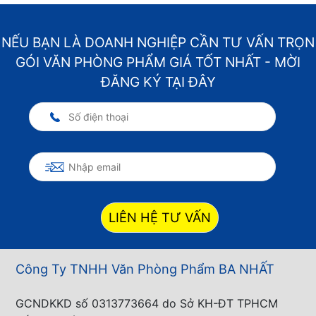
NẾU BẠN LÀ DOANH NGHIỆP CẦN TƯ VẤN TRỌN
GÓI VĂN PHÒNG PHẨM GIÁ TỐT NHẤT - MỜI
ĐĂNG KÝ TẠI ĐÂY
LIÊN HỆ TƯ VẤN
Công Ty TNHH Văn Phòng Phẩm BA NHẤT
GCNDKKD số 0313773664 do Sở KH-ĐT TPHCM