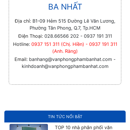
BA NHẤT
Địa chỉ:
B1-09 Hẻm 515 Đường Lê Văn Lương,
Phường Tân Phong, Q.7, Tp.HCM
Điện Thoại:
028.66566 202 - 0937 191 311
Hotline:
0937 151 311 (Chị. Hiền) - 0937 191 311
(Anh. Ràng)
Email:
banhang@vanphongphambanhat.com -
kinhdoanh@vanphongphambanhat.com
TIN TỨC NỔI BẬT
TOP 10 nhà phân phối văn