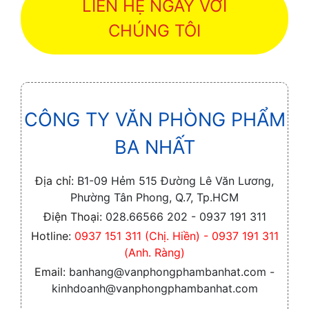
LIÊN HỆ NGAY VỚI
CHÚNG TÔI
CÔNG TY VĂN PHÒNG PHẨM
BA NHẤT
Địa chỉ:
B1-09 Hẻm 515 Đường Lê Văn Lương,
Phường Tân Phong, Q.7, Tp.HCM
Điện Thoại:
028.66566 202 - 0937 191 311
Hotline:
0937 151 311 (Chị. Hiền) - 0937 191 311
(Anh. Ràng)
Email:
banhang@vanphongphambanhat.com -
kinhdoanh@vanphongphambanhat.com