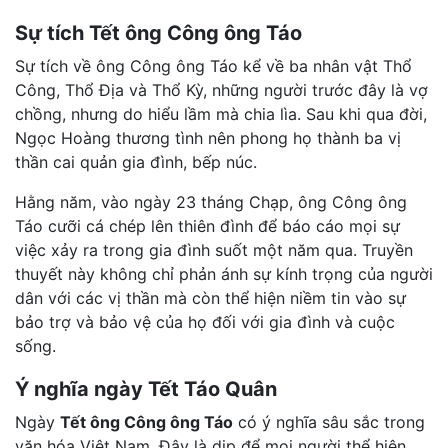
Sự tích Tết ông Công ông Táo
Sự tích về ông Công ông Táo kể về ba nhân vật Thổ
Công, Thổ Địa và Thổ Kỳ, những người trước đây là vợ
chồng, nhưng do hiểu lầm mà chia lìa. Sau khi qua đời,
Ngọc Hoàng thương tình nên phong họ thành ba vị
thần cai quản gia đình, bếp núc.
Hằng năm, vào ngày 23 tháng Chạp, ông Công ông
Táo cưỡi cá chép lên thiên đình để báo cáo mọi sự
việc xảy ra trong gia đình suốt một năm qua. Truyền
thuyết này không chỉ phản ánh sự kính trọng của người
dân với các vị thần mà còn thể hiện niềm tin vào sự
bảo trợ và bảo vệ của họ đối với gia đình và cuộc
sống.
Ý nghĩa ngày Tết Táo Quân
Ngày
Tết ông Công ông Táo
có ý nghĩa sâu sắc trong
văn hóa Việt Nam. Đây là dịp để mọi người thể hiện