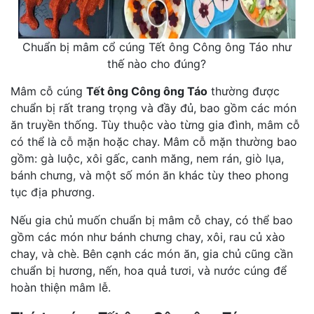
Chuẩn bị mâm cổ cúng Tết ông Công ông Táo như
thế nào cho đúng?
Mâm cỗ cúng
Tết ông Công ông Táo
thường được
chuẩn bị rất trang trọng và đầy đủ, bao gồm các món
ăn truyền thống. Tùy thuộc vào từng gia đình, mâm cỗ
có thể là cỗ mặn hoặc chay. Mâm cỗ mặn thường bao
gồm: gà luộc, xôi gấc, canh măng, nem rán, giò lụa,
bánh chưng, và một số món ăn khác tùy theo phong
tục địa phương.
Nếu gia chủ muốn chuẩn bị mâm cỗ chay, có thể bao
gồm các món như bánh chưng chay, xôi, rau củ xào
chay, và chè. Bên cạnh các món ăn, gia chủ cũng cần
chuẩn bị hương, nến, hoa quả tươi, và nước cúng để
hoàn thiện mâm lễ.