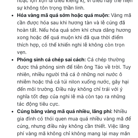
hoặc lộn xộn là điều kiêng kị, vì điều này thể hiện
sự không tôn trọng thần linh.
Hóa vàng mã quá sớm hoặc quá muộn:
Vàng mã
cần được hóa sau khi hương tàn và lễ cúng đã
hoàn tất. Nếu hóa quá sớm khi chưa dâng hương
xong hoặc để quá muộn khi đã qua thời điểm
thích hợp, có thể khiến nghi lễ không còn trọn
vẹn.
Phóng sinh cá chép sai cách:
Cá chép thường
được thả phóng sinh để tiễn ông Táo về trời. Tuy
nhiên, nhiều người thả cá ở những nơi nước ô
nhiễm hoặc thả cả túi nilon xuống nước, gây hại
đến môi trường. Điều này không chỉ trái với ý
nghĩa tốt đẹp của nghi lễ mà còn tạo ra những
tác động tiêu cực.
Cúng bằng vàng mã quá nhiều, lãng phí:
Nhiều
gia đình có thói quen mua quá nhiều vàng mã để
cúng, nhưng điều này không cần thiết. Việc lãng
phí vàng mã không chỉ không mang lại may mắn