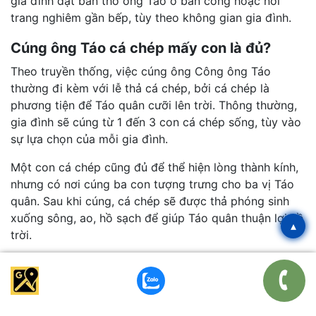
gia đình đặt bàn thờ ông Táo ở ban công hoặc nơi
trang nghiêm gần bếp, tùy theo không gian gia đình.
Cúng ông Táo cá chép mấy con là đủ?
Theo truyền thống, việc cúng ông Công ông Táo
thường đi kèm với lễ thả cá chép, bởi cá chép là
phương tiện để Táo quân cưỡi lên trời. Thông thường,
gia đình sẽ cúng từ 1 đến 3 con cá chép sống, tùy vào
sự lựa chọn của mỗi gia đình.
Một con cá chép cũng đủ để thể hiện lòng thành kính,
nhưng có nơi cúng ba con tượng trưng cho ba vị Táo
quân. Sau khi cúng, cá chép sẽ được thả phóng sinh
xuống sông, ao, hồ sạch để giúp Táo quân thuận lợi về
▴
trời.
Tổng kết
Tết ông Công ông Táo
không chỉ là một nghi lễ tâm