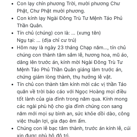
Con lạy chín phương Trời, mười phương Chư
Phật, Chư Phật mười phương.
Con kính lạy Ngài Đông Trù Tư Mệnh Táo Phủ
Thần Quân.
Tín chủ (chúng) con là: … (xưng tên)
Ngụ tại: … (địa chỉ cư trú)
Hôm nay là ngày 23 tháng Chạp năm…, tín chủ
chúng con thành tâm sắm lễ, hương hoa, mũ áo,
dâng lên trước án, kính mời Ngài Đông Trù Tư
Mệnh Táo Phủ Thần Quân giáng lâm trước án,
chứng giám lòng thành, thụ hưởng lễ vật.
Tín chủ con thành tâm kính mời các vị thần Táo
quân về trời báo cáo với Ngọc Hoàng mọi điều
tốt lành của gia đình trong năm qua. Kính mong
các ngài phù hộ cho gia đình chúng con sang
năm mới mọi sự bình an, sức khỏe dồi dào, công
việc thuận lợi, gia đạo êm ấm.
Chúng con lễ bạc tâm thành, trước án kính lễ, cúi
xin được phù hộ độ trì.