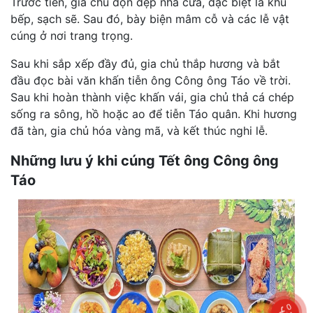
Trước tiên, gia chủ dọn dẹp nhà cửa, đặc biệt là khu
bếp, sạch sẽ. Sau đó, bày biện mâm cỗ và các lễ vật
cúng ở nơi trang trọng.
Sau khi sắp xếp đầy đủ, gia chủ thắp hương và bắt
đầu đọc bài văn khấn tiễn ông Công ông Táo về trời.
Sau khi hoàn thành việc khấn vái, gia chủ thả cá chép
sống ra sông, hồ hoặc ao để tiễn Táo quân. Khi hương
đã tàn, gia chủ hóa vàng mã, và kết thúc nghi lễ.
Những lưu ý khi cúng Tết ông Công ông
Táo
0