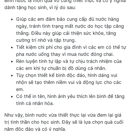
Bình nước là món quà vô cùng thiết thực và có ý nghĩa
dành tặng học sinh, vì lý do sau:
Giúp các em đảm bảo cung cấp đủ nước hàng
ngày, tránh tình trạng mất nước do học tập căng
thẳng. Điều này giúp cải thiện sức khỏe, tăng
cường trí nhớ và tập trung.
Tiết kiệm chi phí cho gia đình vì các em có thể tự
pha nước uống thay vì mua nước đóng chai.
Rèn luyện tính tự lập và tự chịu trách nhiệm của
các em khi tự chuẩn bị đồ dùng cá nhân.
Tùy chọn thiết kế bình độc đáo, hình dáng vui
nhộn sẽ tạo thêm niềm vui và động lực cho các
em.
Có thể in tên, hình ảnh yêu thích lên bình để tăng
tính cá nhân hóa.
Như vậy, bình nước vừa thiết thực lại vừa đem lại giá
trị tinh thần cho học sinh. Đây sẽ là lựa chọn quà cuối
năm độc đáo và có ý nghĩa.