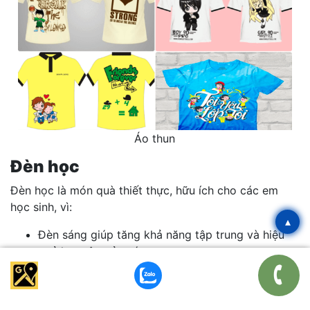
Áo thun
Đèn học
Đèn học là món quà thiết thực, hữu ích cho các em
học sinh, vì:
▴
Đèn sáng giúp tăng khả năng tập trung và hiệu
quả học tập của các em.
Giảm bớt căng mắt khi học bài và đọc sách nhờ
ánh sáng dịu nhẹ.
Thiết kế gọn nhẹ, dễ dàng điều chỉnh độ sáng và