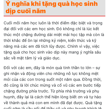
Ý nghĩa khi tặng quà học sinh
dịp cuối năm
Cuối mỗi năm học luôn là thời điểm đặc biệt và trọng
đại đối với các em học sinh. Đó không chỉ là lúc kết
thúc một chặng đường dài miệt mài học tập mà còn là
thời khắc để ôn lại những kỷ niệm, kiến thức và kỹ
năng mà các em đã tích lũy được. Chính vì vậy, việc
tặng quà cho học sinh vào dịp này mang ý nghĩa sâu
sắc về mặt tâm lý và giáo dục.
Đối với các em, đây là món quà tinh thần to lớn – sự
ghi nhận và động viên cho những nỗ lực không mệt
mỏi của các con trong suốt một năm qua. Đồng thời,
đó cũng là lời chúc mừng và cổ vũ các em bước tiếp
chặng đường phía trước. Từ phía nhà trường và phụ
huynh, đây lại là cách thể hiện lòng biết ơn và tự hào
về thành quả mà con em mình đã đạt được. Quà tặng
cuối năm là cầu nối để thầy cô và phụ huynh khích lệ,